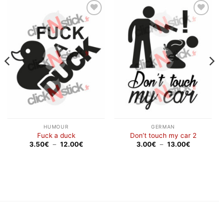
Ajouter
Ajouter
à la
à la
wishlist
wishlist
HUMOUR
GERMAN
Fuck a duck
Don’t touch my car 2
Plage
Plage
3.50
€
–
12.00
€
3.00
€
–
13.00
€
de
de
prix :
prix :
3.50€
3.00€
à
à
12.00€
13.00€