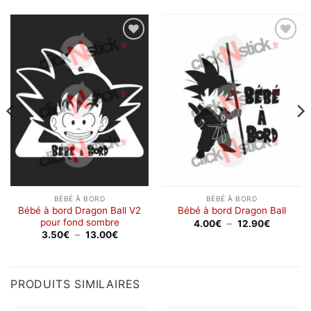
Ajouter
Ajouter
à la
à la
wishlist
wishlist
BÉBÉ À BORD
BÉBÉ À BORD
Bébé à bord Dragon Ball V2
Bébé à bord Dragon Ball
pour fond sombre
Plage
4.00
€
–
12.90
€
de
Plage
3.50
€
–
13.00
€
prix :
de
4.00€
prix :
à
3.50€
12.90€
à
13.00€
PRODUITS SIMILAIRES