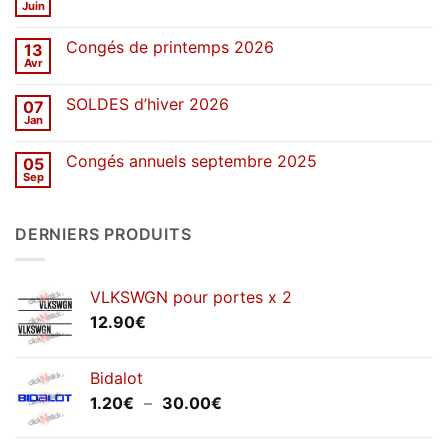
d’été
Juin
Aucun
2026
commentaire
sur
Congés de printemps 2026
13
Une
décennie
Avr
Aucun
de
commentaire
stickers
sur
SOLDES d’hiver 2026
07
Congés
de
Jan
Aucun
printemps
commentaire
2026
sur
Congés annuels septembre 2025
05
SOLDES
d’hiver
Sep
Aucun
2026
commentaire
sur
Congés
DERNIERS PRODUITS
annuels
septembre
2025
VLKSWGN pour portes x 2
12.90
€
Bidalot
Plage
1.20
€
–
30.00
€
de
prix :