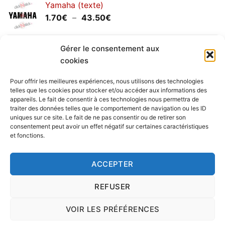
Yamaha (texte)
1.20€
Plage
1.70
€
–
43.50
€
à
de
30.00€
prix :
Yamaha (logo circulaire)
1.70€
Gérer le consentement aux
Plage
2.00
€
–
25.90
€
à
cookies
de
43.50€
prix :
Pour offrir les meilleures expériences, nous utilisons des technologies
2.00€
telles que les cookies pour stocker et/ou accéder aux informations des
à
appareils. Le fait de consentir à ces technologies nous permettra de
Livraison vers la France exclusivement. Pour les pays
traiter des données telles que le comportement de navigation ou les ID
25.90€
uniques sur ce site. Le fait de ne pas consentir ou de retirer son
étrangers, prenez
contact
avec nous.
consentement peut avoir un effet négatif sur certaines caractéristiques
Delivery in France only. For international deliveries,
et fonctions.
please
contact us
.
Nous vous rappelons que nous sommes ouverts du
ACCEPTER
lundi au vendredi.
REFUSER
VOIR LES PRÉFÉRENCES
Copyright 2016 © clickNstick.fr - Le site stickers & déco par
l'agence de publicité
nk Design
|