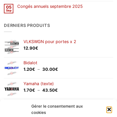
commentaire
2026
sur
Congés annuels septembre 2025
05
SOLDES
d’hiver
Sep
Aucun
2026
commentaire
sur
Congés
DERNIERS PRODUITS
annuels
septembre
2025
VLKSWGN pour portes x 2
12.90
€
Bidalot
Plage
1.20
€
–
30.00
€
de
prix :
Yamaha (texte)
1.20€
Plage
1.70
€
–
43.50
€
à
de
30.00€
prix :
Yamaha (logo circulaire)
1.70€
Gérer le consentement aux
Plage
2.00
€
–
25.90
€
à
cookies
de