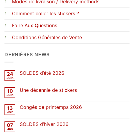
Modes de livraison / Delivery methods
Comment coller les stickers ?
Foire Aux Questions
Conditions Générales de Vente
DERNIÈRES NEWS
SOLDES d’été 2026
24
Juin
Aucun
commentaire
sur
Une décennie de stickers
10
SOLDES
d’été
Juin
Aucun
2026
commentaire
sur
Congés de printemps 2026
13
Une
décennie
Avr
Aucun
de
commentaire
stickers
sur
SOLDES d’hiver 2026
07
Congés
de
Jan
Aucun
printemps