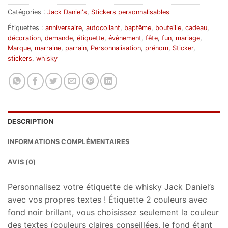
Catégories :
Jack Daniel's
,
Stickers personnalisables
Étiquettes :
anniversaire
,
autocollant
,
baptême
,
bouteille
,
cadeau
,
décoration
,
demande
,
étiquette
,
évènement
,
fête
,
fun
,
mariage
,
Marque
,
marraine
,
parrain
,
Personnalisation
,
prénom
,
Sticker
,
stickers
,
whisky
DESCRIPTION
INFORMATIONS COMPLÉMENTAIRES
AVIS (0)
Personnalisez votre étiquette de whisky Jack Daniel’s
avec vos propres textes ! Étiquette 2 couleurs avec
fond noir brillant,
vous choisissez seulement la couleur
des textes
(couleurs claires conseillées, le fond étant