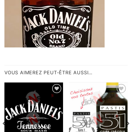
VOUS AIMEREZ PEUT-ÊTRE AUSSI…
Ajouter
Ajouter
à la
à la
wishlist
wishlist