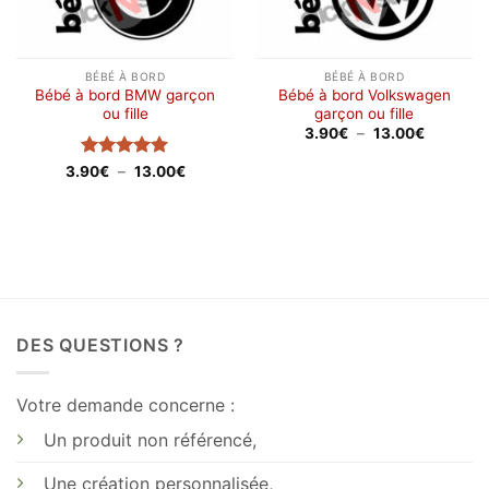
BÉBÉ À BORD
BÉBÉ À BORD
Bébé à bord BMW garçon
Bébé à bord Volkswagen
ou fille
garçon ou fille
Plage
3.90
€
–
13.00
€
de
€
prix :
Note
5
sur
Plage
3.90
€
–
13.00
€
3.90€
de
€
5
à
prix :
13.00€
3.90€
à
13.00€
DES QUESTIONS ?
Votre demande concerne :
Un produit non référencé,
Une création personnalisée,