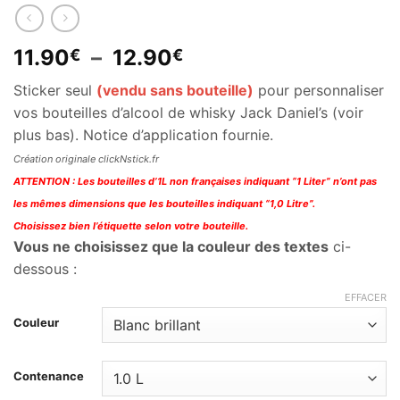
Plage
11.90
–
12.90
€
€
de
Sticker seul
(vendu sans bouteille)
pour personnaliser
prix :
vos bouteilles d’alcool de whisky Jack Daniel’s (voir
11.90€
plus bas). Notice d’application fournie.
à
12.90€
Création originale clickNstick.fr
ATTENTION : Les bouteilles d’1L non françaises indiquant “1 Liter” n’ont pas
les mêmes dimensions que les bouteilles indiquant “1,0 Litre”.
Choisissez bien l’étiquette selon votre bouteille.
Vous ne choisissez que la couleur des textes
ci-
dessous :
EFFACER
Couleur
Contenance