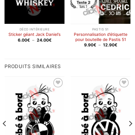
DÉCO INTÉRIEURE
PASTIS 51
Personnalisation d’étiquette
Sticker géant Jack Daniel’s
pour bouteille de Pastis 51
Plage
6.00
€
–
24.00
€
de
Plage
9.90
€
–
12.90
€
prix :
de
6.00€
prix :
à
9.90€
24.00€
à
12.90€
PRODUITS SIMILAIRES
Ajouter
Ajouter
à la
à la
wishlist
wishlist