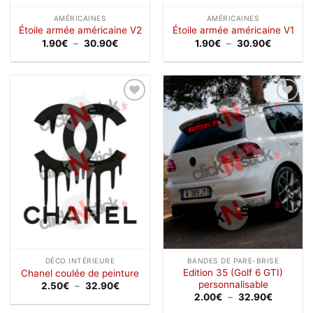
AMÉRICAINES
AMÉRICAINES
Étoile armée américaine V2
Étoile armée américaine V1
Plage
Plage
1.90
€
–
30.90
€
1.90
€
–
30.90
€
de
de
prix :
prix :
1.90€
1.90€
à
à
30.90€
30.90€
Ajouter
Ajouter
à la
à la
wishlist
wishlist
DÉCO INTÉRIEURE
BANDES DE PARE-BRISE
Edition 35 (Golf 6 GTI)
Chanel coulée de peinture
personnalisable
Plage
2.50
€
–
32.90
€
de
Plage
2.00
€
–
32.90
€
prix :
de
2.50€