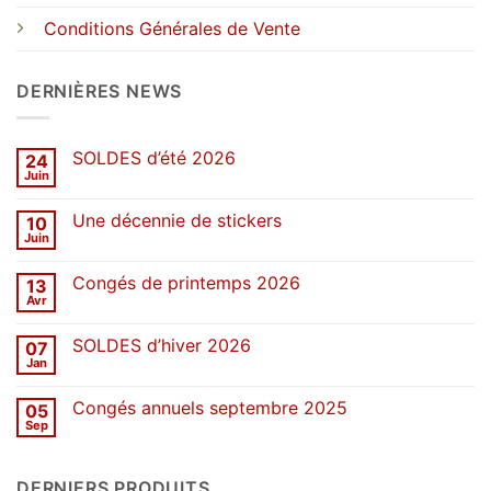
Conditions Générales de Vente
DERNIÈRES NEWS
SOLDES d’été 2026
24
Juin
Aucun
commentaire
sur
Une décennie de stickers
10
SOLDES
d’été
Juin
Aucun
2026
commentaire
sur
Congés de printemps 2026
13
Une
décennie
Avr
Aucun
de
commentaire
stickers
sur
SOLDES d’hiver 2026
07
Congés
de
Jan
Aucun
printemps
commentaire
2026
sur
Congés annuels septembre 2025
05
SOLDES
d’hiver
Sep
Aucun
2026
commentaire
sur
Congés
DERNIERS PRODUITS
annuels