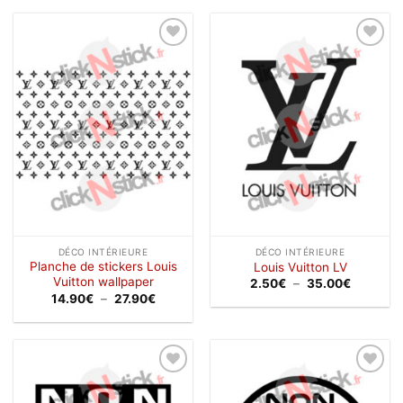
2.00€
2.50€
à
à
32.90€
32.90€
Ajouter
Ajouter
à la
à la
wishlist
wishlist
DÉCO INTÉRIEURE
DÉCO INTÉRIEURE
Planche de stickers Louis
Louis Vuitton LV
Vuitton wallpaper
Plage
2.50
€
–
35.00
€
de
Plage
14.90
€
–
27.90
€
prix :
de
2.50€
prix :
à
14.90€
35.00€
à
27.90€
Ajouter
Ajouter
à la
à la