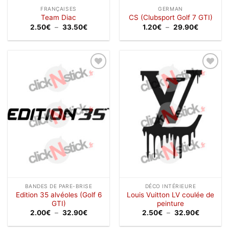
FRANÇAISES
GERMAN
Team Diac
CS (Clubsport Golf 7 GTI)
Plage
Plage
2.50
€
–
33.50
€
1.20
€
–
29.90
€
de
de
prix :
prix :
2.50€
1.20€
à
à
33.50€
29.90€
Ajouter
Ajouter
à la
à la
wishlist
wishlist
BANDES DE PARE-BRISE
DÉCO INTÉRIEURE
Edition 35 alvéoles (Golf 6
Louis Vuitton LV coulée de
GTI)
peinture
Plage
Plage
2.00
€
–
32.90
€
2.50
€
–
32.90
€
de
de
prix :
prix :