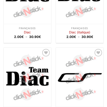
FRANÇAISES
FRANÇAISES
Diac
Diac (italique)
Plage
Plage
2.00
€
–
30.90
€
2.00
€
–
30.90
€
de
de
prix :
prix :
2.00€
2.00€
à
à
30.90€
30.90€
Ajouter
Ajouter
à la
à la
wishlist
wishlist