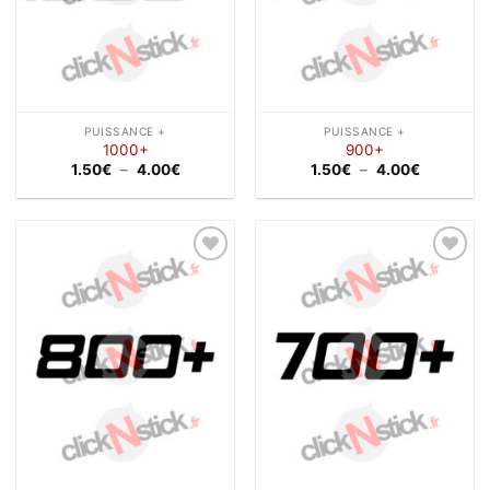
PUISSANCE +
PUISSANCE +
1000+
900+
Plage
Plage
1.50
€
–
4.00
€
1.50
€
–
4.00
€
de
de
prix :
prix :
1.50€
1.50€
à
à
4.00€
4.00€
Ajouter
Ajouter
à la
à la
wishlist
wishlist