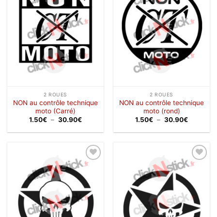
wishlist
wishlist
2 ROUES
2 ROUES
NON au contrôle technique
NON au contrôle technique
moto (Carré)
moto (rond)
Plage
Plage
1.50
€
–
30.90
€
1.50
€
–
30.90
€
de
de
prix :
prix :
1.50€
1.50€
à
à
30.90€
30.90€
Ajouter
Ajouter
à la
à la
wishlist
wishlist