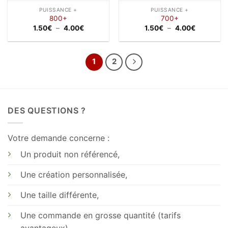
PUISSANCE +
PUISSANCE +
800+
700+
Plage
Plage
1.50
€
–
4.00
€
1.50
€
–
4.00
€
de
de
prix :
prix :
1.50€
1.50€
à
à
4.00€
4.00€
1
2
DES QUESTIONS ?
Votre demande concerne :
Un produit non référencé,
Une création personnalisée,
Une taille différente,
Une commande en grosse quantité (tarifs