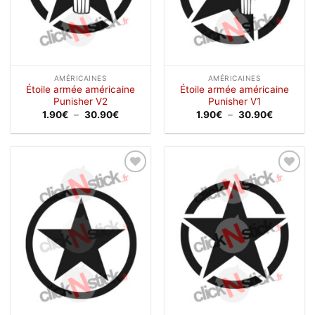
AMÉRICAINES
AMÉRICAINES
Étoile armée américaine
Étoile armée américaine
Punisher V2
Punisher V1
Plage
Plage
1.90
€
–
30.90
€
1.90
€
–
30.90
€
de
de
prix :
prix :
1.90€
1.90€
à
à
30.90€
30.90€
Ajouter
Ajouter
à la
à la
wishlist
wishlist