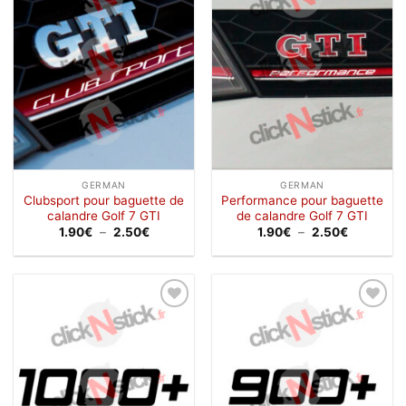
à la
à la
wishlist
wishlist
GERMAN
GERMAN
Clubsport pour baguette de
Performance pour baguette
calandre Golf 7 GTI
de calandre Golf 7 GTI
Plage
Plage
1.90
€
–
2.50
€
1.90
€
–
2.50
€
de
de
prix :
prix :
1.90€
1.90€
à
à
2.50€
2.50€
Ajouter
Ajouter
à la
à la
wishlist
wishlist