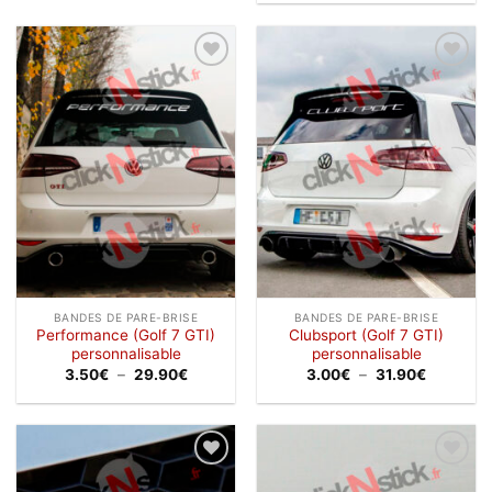
prix :
à
2.00€
32.90€
à
32.90€
Ajouter
Ajouter
à la
à la
wishlist
wishlist
BANDES DE PARE-BRISE
BANDES DE PARE-BRISE
Performance (Golf 7 GTI)
Clubsport (Golf 7 GTI)
personnalisable
personnalisable
Plage
Plage
3.50
€
–
29.90
€
3.00
€
–
31.90
€
de
de
prix :
prix :
3.50€
3.00€
à
à
29.90€
31.90€
Ajouter
Ajouter