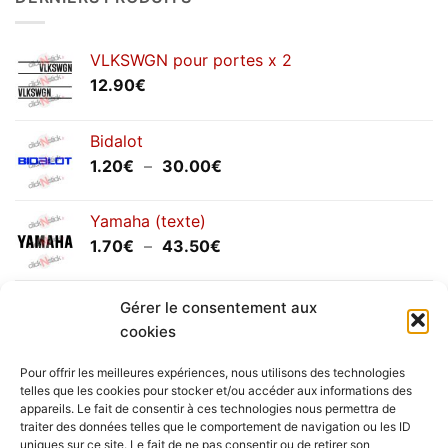
septembre
2025
VLKSWGN pour portes x 2
12.90
€
Bidalot
Plage
1.20
€
–
30.00
€
de
prix :
Yamaha (texte)
1.20€
Plage
1.70
€
–
43.50
€
à
de
30.00€
prix :
Yamaha (logo circulaire)
1.70€
Gérer le consentement aux
Plage
2.00
€
–
25.90
€
à
cookies
de
43.50€
prix :
Pour offrir les meilleures expériences, nous utilisons des technologies
2.00€
telles que les cookies pour stocker et/ou accéder aux informations des
à
appareils. Le fait de consentir à ces technologies nous permettra de
Livraison vers la France exclusivement. Pour les pays
traiter des données telles que le comportement de navigation ou les ID
25.90€
uniques sur ce site. Le fait de ne pas consentir ou de retirer son