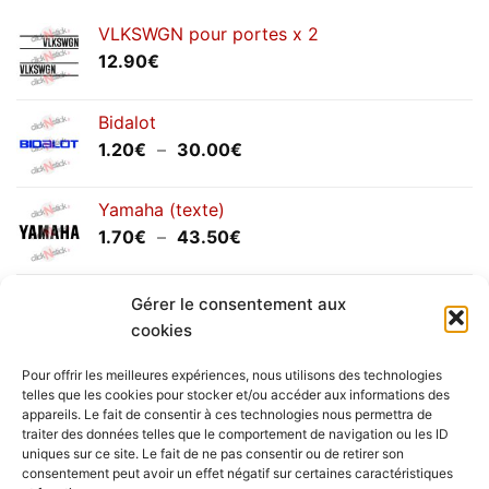
VLKSWGN pour portes x 2
12.90
€
Bidalot
Plage
1.20
€
–
30.00
€
de
prix :
Yamaha (texte)
1.20€
Plage
1.70
€
–
43.50
€
à
de
30.00€
prix :
Yamaha (logo circulaire)
1.70€
Gérer le consentement aux
Plage
2.00
€
–
25.90
€
à
cookies
de
43.50€
prix :
Pour offrir les meilleures expériences, nous utilisons des technologies
2.00€
telles que les cookies pour stocker et/ou accéder aux informations des
à
appareils. Le fait de consentir à ces technologies nous permettra de
Livraison vers la France exclusivement. Pour les pays
traiter des données telles que le comportement de navigation ou les ID
25.90€
uniques sur ce site. Le fait de ne pas consentir ou de retirer son
étrangers, prenez
contact
avec nous.
consentement peut avoir un effet négatif sur certaines caractéristiques
Delivery in France only. For international deliveries,