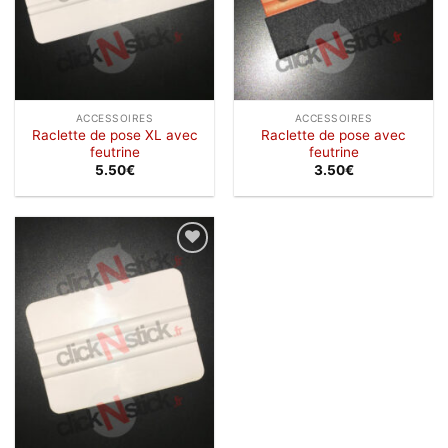
ACCESSOIRES
ACCESSOIRES
Raclette de pose XL avec
Raclette de pose avec
feutrine
feutrine
5.50
€
3.50
€
Ajouter
à la
wishlist