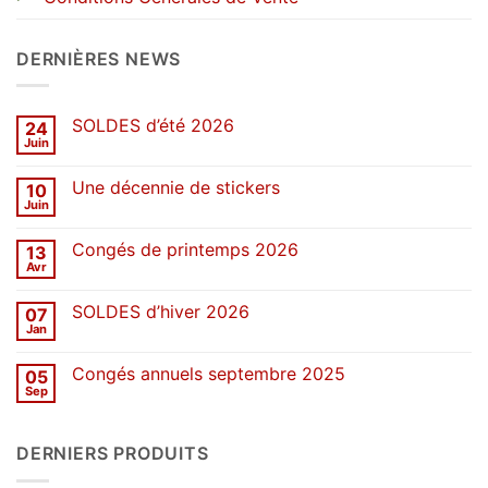
DERNIÈRES NEWS
SOLDES d’été 2026
24
Juin
Aucun
commentaire
sur
Une décennie de stickers
10
SOLDES
d’été
Juin
Aucun
2026
commentaire
sur
Congés de printemps 2026
13
Une
décennie
Avr
Aucun
de
commentaire
stickers
sur
SOLDES d’hiver 2026
07
Congés
de
Jan
Aucun
printemps
commentaire
2026
sur
Congés annuels septembre 2025
05
SOLDES
d’hiver
Sep
Aucun
2026
commentaire
sur
Congés
DERNIERS PRODUITS
annuels
septembre
2025