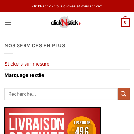
Passer
clickNstick - vous clickez et vous stickez
au
contenu
0
NOS SERVICES EN PLUS
Stickers sur-mesure
Marquage textile
Recherche
pour :