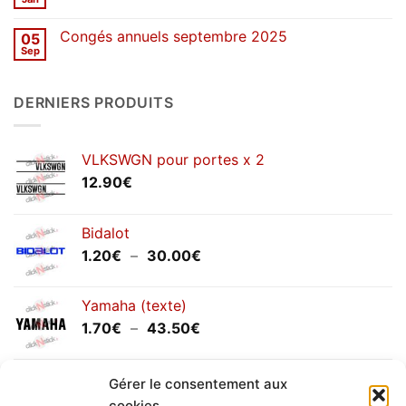
Aucun
printemps
commentaire
2026
sur
Congés annuels septembre 2025
05
SOLDES
d’hiver
Sep
Aucun
2026
commentaire
sur
Congés
DERNIERS PRODUITS
annuels
septembre
2025
VLKSWGN pour portes x 2
12.90
€
Bidalot
Plage
1.20
€
–
30.00
€
de
prix :
Yamaha (texte)
1.20€
Plage
1.70
€
–
43.50
€
à
de
30.00€
prix :
Yamaha (logo circulaire)
1.70€
Gérer le consentement aux
Plage
2.00
€
–
25.90
€
à
cookies