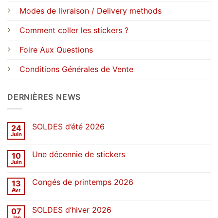
Modes de livraison / Delivery methods
Comment coller les stickers ?
Foire Aux Questions
Conditions Générales de Vente
DERNIÈRES NEWS
SOLDES d’été 2026
24
Juin
Aucun
commentaire
sur
Une décennie de stickers
10
SOLDES
d’été
Juin
Aucun
2026
commentaire
sur
Congés de printemps 2026
13
Une
décennie
Avr
Aucun
de
commentaire
stickers
sur
SOLDES d’hiver 2026
07
Congés
de
Jan