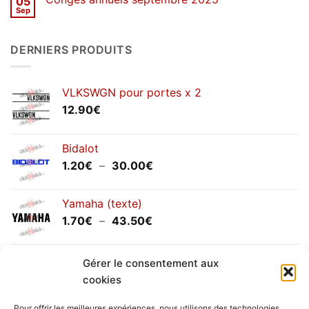
05
SOLDES
d’hiver
Sep
Aucun
2026
commentaire
sur
Congés
DERNIERS PRODUITS
annuels
septembre
2025
VLKSWGN pour portes x 2
12.90
€
Bidalot
Plage
1.20
€
–
30.00
€
de
prix :
Yamaha (texte)
1.20€
Plage
1.70
€
–
43.50
€
à
de
30.00€
prix :
Yamaha (logo circulaire)
Gérer le consentement aux
1.70€
Plage
2.00
€
–
25.90
€
à
cookies
de
43.50€
prix :
Pour offrir les meilleures expériences, nous utilisons des technologies