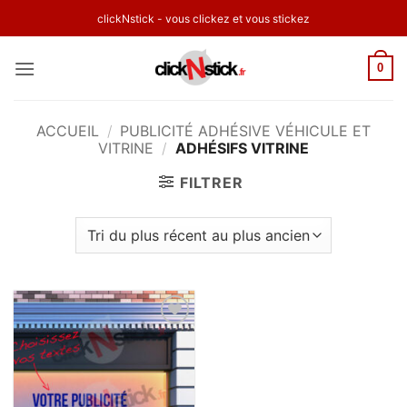
Passer
clickNstick - vous clickez et vous stickez
au
contenu
0
ACCUEIL
/
PUBLICITÉ ADHÉSIVE VÉHICULE ET
VITRINE
/
ADHÉSIFS VITRINE
FILTRER
Ajouter
à la
wishlist