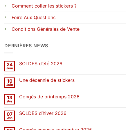
Comment coller les stickers ?
Foire Aux Questions
Conditions Générales de Vente
DERNIÈRES NEWS
SOLDES d’été 2026
24
Juin
Aucun
commentaire
sur
Une décennie de stickers
10
SOLDES
d’été
Juin
Aucun
2026
commentaire
sur
Congés de printemps 2026
13
Une
décennie
Avr
Aucun
de
commentaire
stickers
sur
SOLDES d’hiver 2026
07
Congés
de
Jan
Aucun
printemps
commentaire
2026
sur
Congés annuels septembre 2025