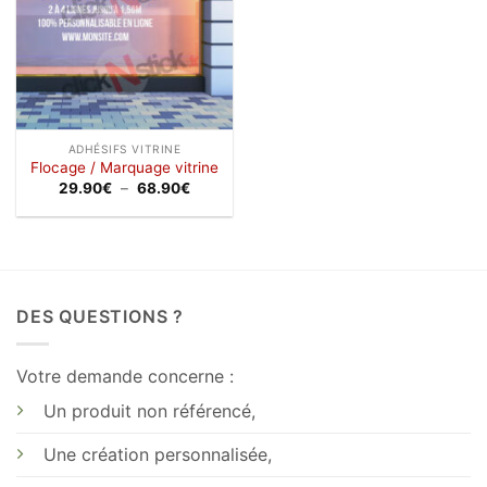
ADHÉSIFS VITRINE
Flocage / Marquage vitrine
Plage
29.90
€
–
68.90
€
de
prix :
29.90€
à
68.90€
DES QUESTIONS ?
Votre demande concerne :
Un produit non référencé,
Une création personnalisée,