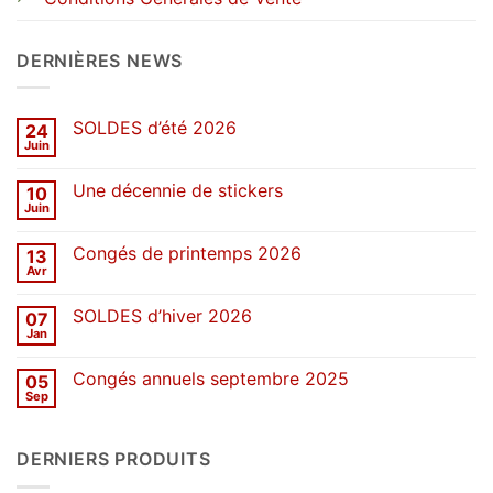
DERNIÈRES NEWS
SOLDES d’été 2026
24
Juin
Aucun
commentaire
sur
Une décennie de stickers
10
SOLDES
d’été
Juin
Aucun
2026
commentaire
sur
Congés de printemps 2026
13
Une
décennie
Avr
Aucun
de
commentaire
stickers
sur
SOLDES d’hiver 2026
07
Congés
de
Jan
Aucun
printemps
commentaire
2026
sur
Congés annuels septembre 2025
05
SOLDES
d’hiver
Sep
Aucun
2026
commentaire
sur
Congés
DERNIERS PRODUITS
annuels
septembre
2025