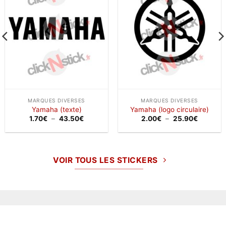
à la
à la
wishlist
wishlist
MARQUES DIVERSES
MARQUES DIVERSES
Yamaha (texte)
Yamaha (logo circulaire)
Plage
Plage
1.70
€
–
43.50
€
2.00
€
–
25.90
€
de
de
prix :
prix :
1.70€
2.00€
à
à
43.50€
25.90€
VOIR TOUS LES STICKERS