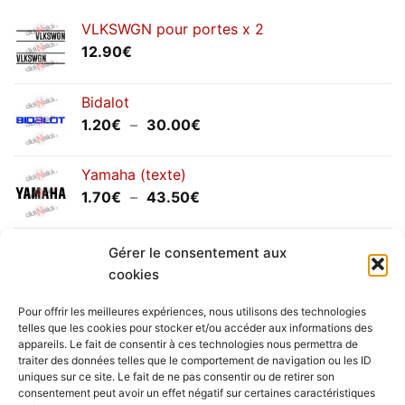
VLKSWGN pour portes x 2
12.90
€
Bidalot
Plage
1.20
€
–
30.00
€
de
prix :
Yamaha (texte)
1.20€
Plage
1.70
€
–
43.50
€
à
de
30.00€
prix :
Yamaha (logo circulaire)
1.70€
Gérer le consentement aux
Plage
2.00
€
–
25.90
€
à
cookies
de
43.50€
prix :
Pour offrir les meilleures expériences, nous utilisons des technologies
2.00€
telles que les cookies pour stocker et/ou accéder aux informations des
à
appareils. Le fait de consentir à ces technologies nous permettra de
Livraison vers la France exclusivement. Pour les pays
traiter des données telles que le comportement de navigation ou les ID
25.90€
uniques sur ce site. Le fait de ne pas consentir ou de retirer son
étrangers, prenez
contact
avec nous.
consentement peut avoir un effet négatif sur certaines caractéristiques