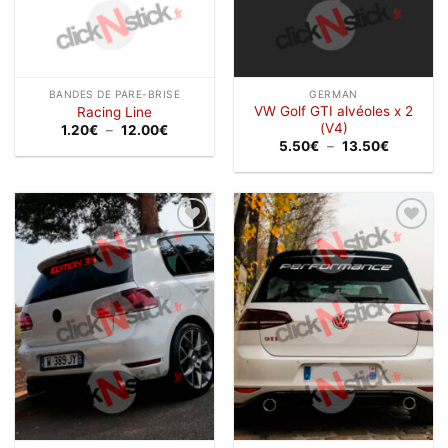
BANDES DE PARE-BRISE
GERMAN
VW Golf GTI alvéoles x 2
Racing Line
(V4)
Plage
1.20
€
–
12.00
€
de
Plage
5.50
€
–
13.50
€
prix :
de
1.20€
prix :
à
5.50€
12.00€
à
13.50€
Ajouter
Ajouter
à la
à la
wishlist
wishlist