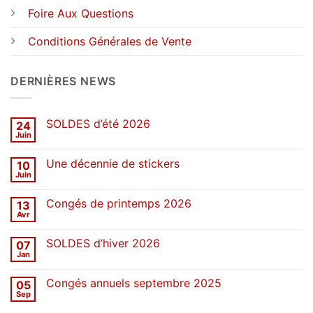
Foire Aux Questions
Conditions Générales de Vente
DERNIÈRES NEWS
SOLDES d’été 2026
24
Juin
Aucun
commentaire
sur
Une décennie de stickers
10
SOLDES
d’été
Juin
Aucun
2026
commentaire
sur
Congés de printemps 2026
13
Une
décennie
Avr
Aucun
de
commentaire
stickers
sur
SOLDES d’hiver 2026
07
Congés
de
Jan
Aucun
printemps
commentaire
2026
sur
Congés annuels septembre 2025
05
SOLDES
d’hiver
Sep
Aucun
2026
commentaire