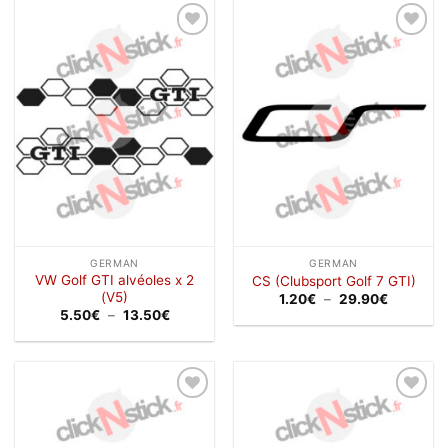
à
à
30.90€
33.50€
Ajouter
Ajouter
à la
à la
wishlist
wishlist
GERMAN
GERMAN
VW Golf GTI alvéoles x 2
CS (Clubsport Golf 7 GTI)
(V5)
Plage
1.20
€
–
29.90
€
de
Plage
5.50
€
–
13.50
€
prix :
de
1.20€
prix :
à
5.50€
29.90€
à
13.50€
Ajouter
Ajouter
à la
à la
wishlist
wishlist