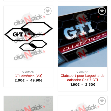
prix :
prix :
3.00€
1.90€
à
à
31.90€
26.50€
Ajouter
Ajouter
à la
à la
wishlist
wishlist
GERMAN
GERMAN
Clubsport pour baguette de
GTI alvéoles (V3)
calandre Golf 7 GTI
Plage
2.90
€
–
49.90
€
de
Plage
1.90
€
–
2.50
€
prix :
de
2.90€
prix :
à
1.90€
49.90€
à
2.50€
Ajouter
Ajouter