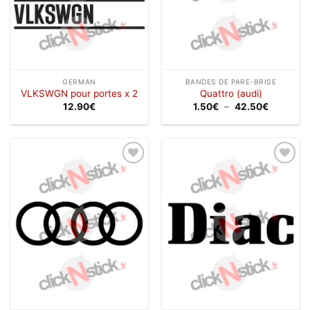
GERMAN
BANDES DE PARE-BRISE
VLKSWGN pour portes x 2
Quattro (audi)
Plage
12.90
€
1.50
€
–
42.50
€
de
prix :
1.50€
à
42.50€
Ajouter
Ajouter
à la
à la
wishlist
wishlist