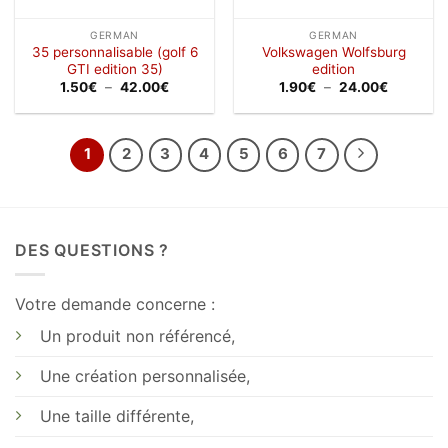
GERMAN
GERMAN
35 personnalisable (golf 6
Volkswagen Wolfsburg
GTI edition 35)
edition
Plage
Plage
1.50
€
–
42.00
€
1.90
€
–
24.00
€
de
de
prix :
prix :
1.50€
1.90€
à
à
42.00€
24.00€
1
2
3
4
5
6
7
DES QUESTIONS ?
Votre demande concerne :
Un produit non référencé,
Une création personnalisée,
Une taille différente,