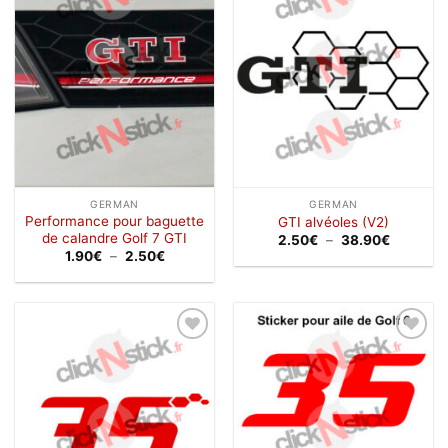
à la
à la
wishlist
wishlist
GERMAN
GERMAN
Performance pour baguette
GTI alvéoles (V2)
de calandre Golf 7 GTI
Plage
2.50
€
–
38.90
€
de
Plage
1.90
€
–
2.50
€
prix :
de
2.50€
prix :
à
1.90€
38.90€
à
2.50€
Ajouter
Ajouter
à la
à la
wishlist
wishlist