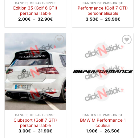
BANDES DE PARE-BRISE
BANDES DE PARE-BRISE
Edition 35 (Golf 6 GTI)
Performance (Golf 7 GTI)
personnalisable
personnalisable
Plage
Plage
2.00
€
–
32.90
€
3.50
€
–
29.90
€
de
de
prix :
prix :
2.00€
3.50€
à
à
32.90€
29.90€
Ajouter
Ajouter
à la
à la
wishlist
wishlist
BANDES DE PARE-BRISE
BANDES DE PARE-BRISE
Clubsport (Golf 7 GTI)
BMW M Performance 1
personnalisable
couleur
Plage
Plage
3.00
€
–
31.90
€
1.90
€
–
26.50
€
de
de