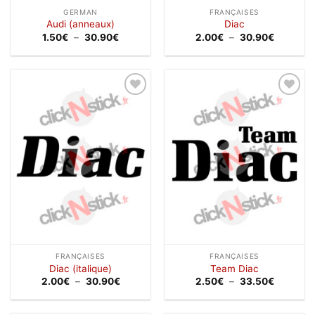
GERMAN
FRANÇAISES
Audi (anneaux)
Diac
Plage
Plage
1.50
€
–
30.90
€
2.00
€
–
30.90
€
de
de
prix :
prix :
1.50€
2.00€
à
à
30.90€
30.90€
Ajouter
Ajouter
à la
à la
wishlist
wishlist
FRANÇAISES
FRANÇAISES
Diac (italique)
Team Diac
Plage
Plage
2.00
€
–
30.90
€
2.50
€
–
33.50
€
de
de
prix :
prix :
2.00€
2.50€