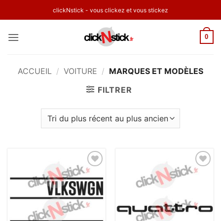
Passer
clickNstick - vous clickez et vous stickez
au
contenu
0
ACCUEIL
/
VOITURE
/
MARQUES ET MODÈLES
FILTRER
Ajouter
Ajouter
à la
à la
wishlist
wishlist