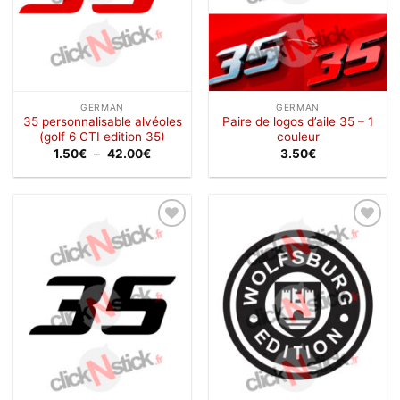
GERMAN
GERMAN
35 personnalisable alvéoles
Paire de logos d’aile 35 – 1
(golf 6 GTI edition 35)
couleur
Plage
1.50
€
–
42.00
€
3.50
€
de
prix :
1.50€
à
42.00€
Ajouter
Ajouter
à la
à la
wishlist
wishlist