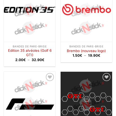
BANDES DE PARE-BRISE
BANDES DE PARE-BRISE
Edition 35 alvéoles (Golf 6
Brembo (nouveau logo)
GTI)
Plage
1.50
€
–
19.90
€
de
Plage
2.00
€
–
32.90
€
prix :
de
1.50€
prix :
à
2.00€
19.90€
à
32.90€
Ajouter
Ajouter
à la
à la
wishlist
wishlist