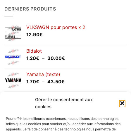
sur
Congés
DERNIERS PRODUITS
annuels
septembre
2025
VLKSWGN pour portes x 2
12.90
€
Bidalot
Plage
1.20
€
–
30.00
€
de
prix :
Yamaha (texte)
1.20€
Plage
1.70
€
–
43.50
€
à
de
30.00€
prix :
Yamaha (logo circulaire)
1.70€
Gérer le consentement aux
Plage
2.00
€
–
25.90
€
à
cookies
de
43.50€
prix :
Pour offrir les meilleures expériences, nous utilisons des technologies
2.00€
telles que les cookies pour stocker et/ou accéder aux informations des
à
appareils. Le fait de consentir à ces technologies nous permettra de