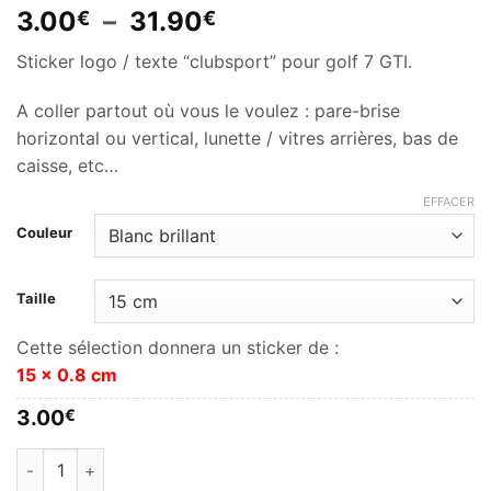
Plage
3.00
–
31.90
€
€
de
Sticker logo / texte “clubsport” pour golf 7 GTI.
prix :
3.00€
A coller partout où vous le voulez : pare-brise
à
horizontal ou vertical, lunette / vitres arrières, bas de
31.90€
caisse, etc…
EFFACER
Couleur
Taille
Cette sélection donnera un sticker de :
15 x 0.8 cm
3.00
€
quantité de Clubsport (Golf 7 GTI) personnalisable