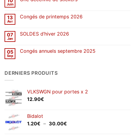
10
d’été
Juin
Aucun
2026
commentaire
sur
Congés de printemps 2026
13
Une
décennie
Avr
Aucun
de
commentaire
stickers
sur
SOLDES d’hiver 2026
07
Congés
de
Jan
Aucun
printemps
commentaire
2026
sur
Congés annuels septembre 2025
05
SOLDES
d’hiver
Sep
Aucun
2026
commentaire
sur
Congés
DERNIERS PRODUITS
annuels
septembre
2025
VLKSWGN pour portes x 2
12.90
€
Bidalot
Plage
1.20
€
–
30.00
€
de