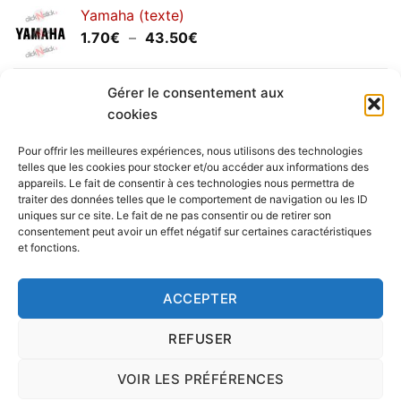
prix :
Yamaha (texte)
1.20€
Plage
1.70
€
–
43.50
€
à
de
30.00€
prix :
Yamaha (logo circulaire)
1.70€
Gérer le consentement aux
Plage
2.00
€
–
25.90
€
à
cookies
de
43.50€
prix :
Pour offrir les meilleures expériences, nous utilisons des technologies
2.00€
telles que les cookies pour stocker et/ou accéder aux informations des
à
appareils. Le fait de consentir à ces technologies nous permettra de
Livraison vers la France exclusivement. Pour les pays
traiter des données telles que le comportement de navigation ou les ID
25.90€
uniques sur ce site. Le fait de ne pas consentir ou de retirer son
étrangers, prenez
contact
avec nous.
consentement peut avoir un effet négatif sur certaines caractéristiques
Delivery in France only. For international deliveries,
et fonctions.
please
contact us
.
Nous vous rappelons que nous sommes ouverts du
ACCEPTER
lundi au vendredi.
REFUSER
VOIR LES PRÉFÉRENCES
Copyright 2016 © clickNstick.fr - Le site stickers & déco par