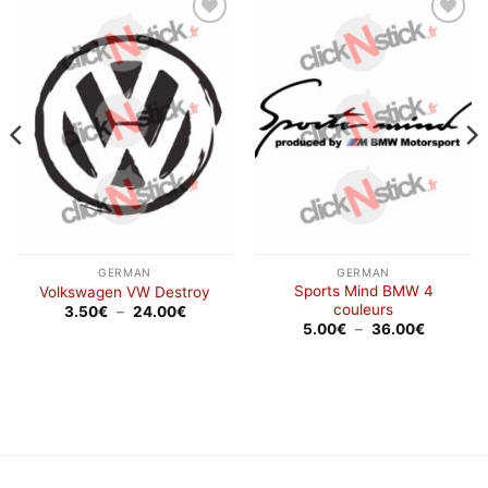
Ajouter
Ajouter
à la
à la
wishlist
wishlist
GERMAN
GERMAN
Sports Mind BMW 4
Volkswagen VW Destroy
couleurs
Plage
3.50
€
–
24.00
€
de
Plage
5.00
€
–
36.00
€
prix :
de
3.50€
prix :
à
5.00€
24.00€
à
36.00€