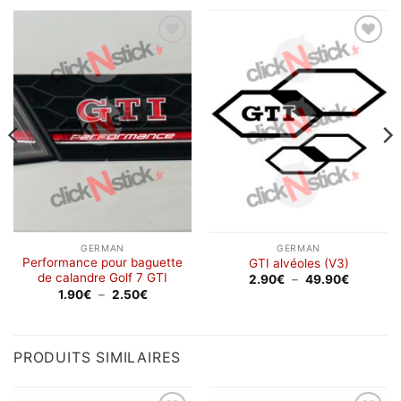
Ajouter
Ajouter
à la
à la
wishlist
wishlist
GERMAN
GERMAN
Performance pour baguette
GTI alvéoles (V3)
de calandre Golf 7 GTI
Plage
2.90
€
–
49.90
€
de
Plage
1.90
€
–
2.50
€
prix :
de
2.90€
prix :
à
1.90€
49.90€
à
2.50€
PRODUITS SIMILAIRES