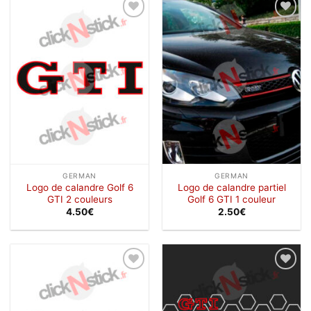
Ajouter
Ajouter
à la
à la
wishlist
wishlist
GERMAN
GERMAN
Logo de calandre Golf 6
Logo de calandre partiel
GTI 2 couleurs
Golf 6 GTI 1 couleur
4.50
€
2.50
€
Ajouter
Ajouter
à la
à la
wishlist
wishlist