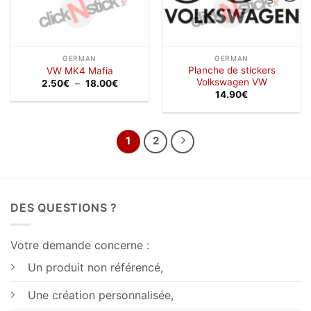
GERMAN
GERMAN
Planche de stickers
VW MK4 Mafia
Volkswagen VW
Plage
2.50
€
–
18.00
€
de
14.90
€
prix :
2.50€
à
18.00€
1
2
DES QUESTIONS ?
Votre demande concerne :
Un produit non référencé,
Une création personnalisée,