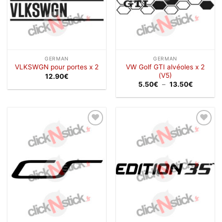
GERMAN
GERMAN
VW Golf GTI alvéoles x 2
VLKSWGN pour portes x 2
(V5)
12.90
€
Plage
5.50
€
–
13.50
€
de
prix :
5.50€
à
13.50€
Ajouter
Ajouter
à la
à la
wishlist
wishlist