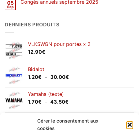
Congés annuels septembre 2025
05
SOLDES
d’hiver
Sep
Aucun
2026
commentaire
sur
Congés
DERNIERS PRODUITS
annuels
septembre
2025
VLKSWGN pour portes x 2
12.90
€
Bidalot
Plage
1.20
€
–
30.00
€
de
prix :
Yamaha (texte)
1.20€
Plage
1.70
€
–
43.50
€
à
de
30.00€
prix :
Yamaha (logo circulaire)
1.70€
Gérer le consentement aux
Plage
2.00
€
–
25.90
€
à
cookies
de
43.50€