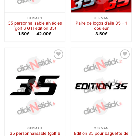
GERMAN
GERMAN
35 personnalisable alvéoles
Paire de logos d’aile 35 – 1
(golf 6 GTI edition 35)
couleur
Plage
1.50
€
–
42.00
€
3.50
€
de
prix :
1.50€
à
42.00€
Ajouter
Ajouter
à la
à la
wishlist
wishlist
GERMAN
GERMAN
35 personnalisable (golf 6
Edition 35 pour baguette de