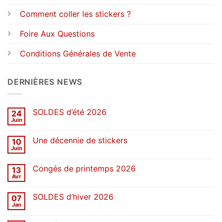
Comment coller les stickers ?
Foire Aux Questions
Conditions Générales de Vente
DERNIÈRES NEWS
SOLDES d’été 2026
24
Juin
Aucun
commentaire
sur
Une décennie de stickers
10
SOLDES
d’été
Juin
Aucun
2026
commentaire
sur
Congés de printemps 2026
13
Une
décennie
Avr
Aucun
de
commentaire
stickers
sur
SOLDES d’hiver 2026
07
Congés
de
Jan
Aucun
printemps
commentaire
2026
sur