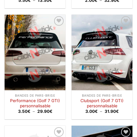
5.50
€
–
13.50
€
2.00
€
–
32.90
€
de
de
prix :
prix :
5.50€
2.00€
à
à
13.50€
32.90€
Ajouter
Ajouter
à la
à la
wishlist
wishlist
BANDES DE PARE-BRISE
BANDES DE PARE-BRISE
Performance (Golf 7 GTI)
Clubsport (Golf 7 GTI)
personnalisable
personnalisable
Plage
Plage
3.50
€
–
29.90
€
3.00
€
–
31.90
€
de
de
prix :
prix :
3.50€
3.00€
à
à
29.90€
31.90€