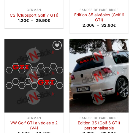
GERMAN
BANDES DE PARE-BRISE
Edition 35 alvéoles (Golf 6
CS (Clubsport Golf 7 GTI)
GTI)
Plage
1.20
€
–
29.90
€
de
Plage
2.00
€
–
32.90
€
prix :
de
1.20€
prix :
à
2.00€
29.90€
à
32.90€
Ajouter
Ajouter
à la
à la
wishlist
wishlist
GERMAN
BANDES DE PARE-BRISE
VW Golf GTI alvéoles x 2
Edition 35 (Golf 6 GTI)
(V4)
personnalisable
Plage
Plage