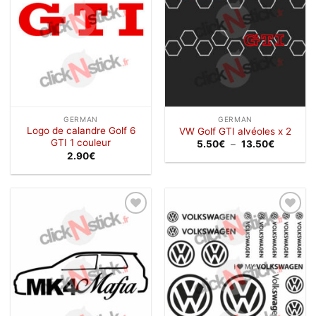
GERMAN
GERMAN
Logo de calandre Golf 6
VW Golf GTI alvéoles x 2
GTI 1 couleur
Plage
5.50
€
–
13.50
€
de
2.90
€
prix :
5.50€
à
13.50€
Ajouter
Ajouter
à la
à la
wishlist
wishlist