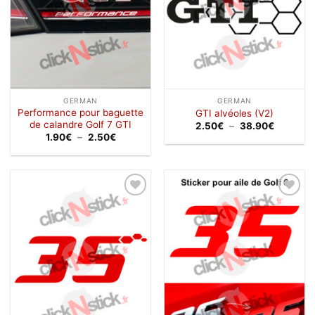
GERMAN
GERMAN
Performance pour baguette
GTI alvéoles (V2)
de calandre Golf 7 GTI
Plage
2.50
€
–
38.90
€
de
Plage
1.90
€
–
2.50
€
prix :
de
2.50€
prix :
à
1.90€
38.90€
à
2.50€
Ajouter
Ajouter
à la
à la
wishlist
wishlist