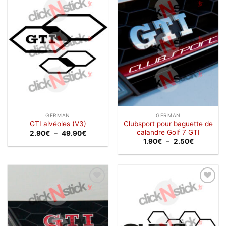
Ajouter
Ajouter
à la
à la
wishlist
wishlist
GERMAN
GERMAN
Clubsport pour baguette de
GTI alvéoles (V3)
calandre Golf 7 GTI
Plage
2.90
€
–
49.90
€
de
Plage
1.90
€
–
2.50
€
prix :
de
2.90€
prix :
à
1.90€
49.90€
à
2.50€
Ajouter
Ajouter
à la
à la
wishlist
wishlist