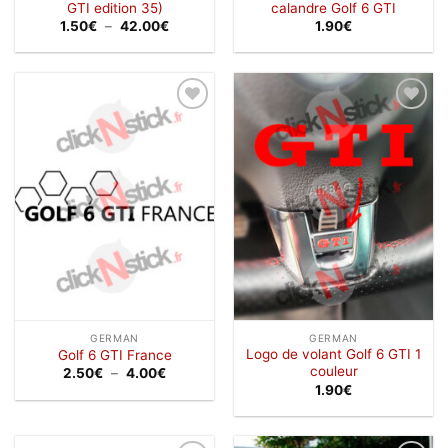
GTI edition 35)
calandre Golf 6 GTI
Plage
1.50
€
–
42.00
€
1.90
€
de
prix :
1.50€
à
42.00€
Ajouter
Ajouter
à la
à la
wishlist
wishlist
GERMAN
GERMAN
Logo de volant Golf 6 GTI 1
Golf 6 GTI France
couleur
Plage
2.50
€
–
4.00
€
de
1.90
€
prix :
2.50€
à
4.00€