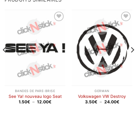
Ajouter
Ajouter
à la
à la
wishlist
wishlist
BANDES DE PARE-BRISE
GERMAN
See Ya! nouveau logo Seat
Volkswagen VW Destroy
Plage
Plage
1.50
€
–
12.00
€
3.50
€
–
24.00
€
de
de
prix :
prix :
1.50€
3.50€
à
à
12.00€
24.00€