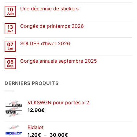
commentaire
sur
Une décennie de stickers
10
SOLDES
d’été
Juin
Aucun
2026
commentaire
sur
Congés de printemps 2026
13
Une
décennie
Avr
Aucun
de
commentaire
stickers
sur
SOLDES d’hiver 2026
07
Congés
de
Jan
Aucun
printemps
commentaire
2026
sur
Congés annuels septembre 2025
05
SOLDES
d’hiver
Sep
Aucun
2026
commentaire
sur
Congés
DERNIERS PRODUITS
annuels
septembre
2025
VLKSWGN pour portes x 2
12.90
€
Bidalot
Plage
1.20
€
–
30.00
€