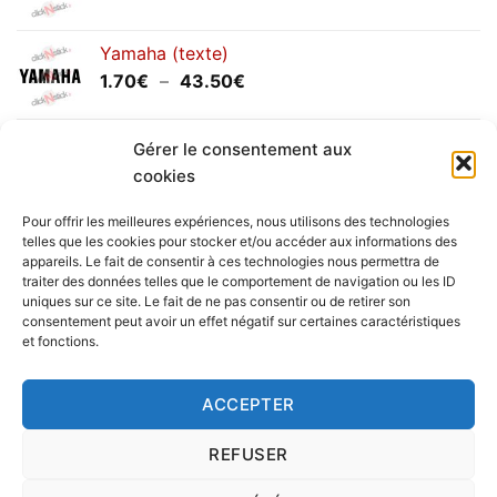
de
prix :
Yamaha (texte)
1.20€
Plage
1.70
€
–
43.50
€
à
de
30.00€
prix :
Yamaha (logo circulaire)
1.70€
Gérer le consentement aux
Plage
2.00
€
–
25.90
€
à
cookies
de
43.50€
prix :
Pour offrir les meilleures expériences, nous utilisons des technologies
2.00€
telles que les cookies pour stocker et/ou accéder aux informations des
à
appareils. Le fait de consentir à ces technologies nous permettra de
Livraison vers la France exclusivement. Pour les pays
traiter des données telles que le comportement de navigation ou les ID
25.90€
uniques sur ce site. Le fait de ne pas consentir ou de retirer son
étrangers, prenez
contact
avec nous.
consentement peut avoir un effet négatif sur certaines caractéristiques
Delivery in France only. For international deliveries,
et fonctions.
please
contact us
.
Nous vous rappelons que nous sommes ouverts du
ACCEPTER
lundi au vendredi.
REFUSER