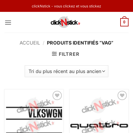
Passer
clickNstick - vous clickez et vous stickez
au
contenu
0
ACCUEIL
/
PRODUITS IDENTIFIÉS “VAG”
FILTRER
Ajouter
Ajouter
à la
à la
wishlist
wishlist