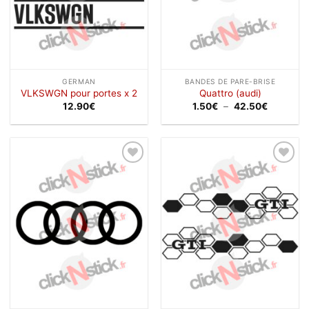
GERMAN
BANDES DE PARE-BRISE
VLKSWGN pour portes x 2
Quattro (audi)
Plage
12.90
€
1.50
€
–
42.50
€
de
prix :
1.50€
à
42.50€
Ajouter
Ajouter
à la
à la
wishlist
wishlist