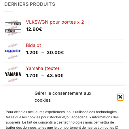
DERNIERS PRODUITS
annuels
septembre
2025
VLKSWGN pour portes x 2
12.90
€
Bidalot
Plage
1.20
€
–
30.00
€
de
prix :
Yamaha (texte)
1.20€
Plage
1.70
€
–
43.50
€
à
de
30.00€
prix :
Yamaha (logo circulaire)
1.70€
Gérer le consentement aux
Plage
2.00
€
–
25.90
€
à
cookies
de
43.50€
prix :
Pour offrir les meilleures expériences, nous utilisons des technologies
2.00€
telles que les cookies pour stocker et/ou accéder aux informations des
à
appareils. Le fait de consentir à ces technologies nous permettra de
Livraison vers la France exclusivement. Pour les pays
traiter des données telles que le comportement de navigation ou les ID
25.90€