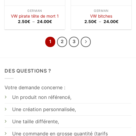
GERMAN
GERMAN
VW pirate tête de mort 1
VW bitches
Plage
Plage
2.50
€
–
24.00
€
2.50
€
–
24.00
€
de
de
prix :
prix :
2.50€
2.50€
à
à
24.00€
24.00€
1
2
3
DES QUESTIONS ?
Votre demande concerne :
Un produit non référencé,
Une création personnalisée,
Une taille différente,
Une commande en grosse quantité (tarifs