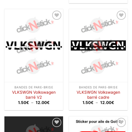
1.20€
prix :
à
1.50€
12.00€
à
12.00€
Ajouter
Ajouter
à la
à la
wishlist
wishlist
BANDES DE PARE-BRISE
BANDES DE PARE-BRISE
VLKSWGN Volkswagen
VLKSWGN Volkswagen
barré V2
barré cadre
Plage
Plage
1.50
€
–
12.00
€
1.50
€
–
12.00
€
de
de
prix :
prix :
1.50€
1.50€
à
à
12.00€
12.00€
Ajouter
Ajouter