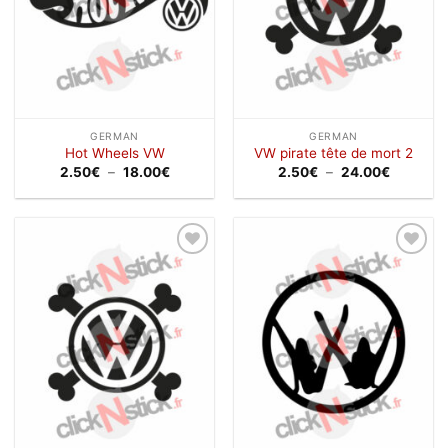
GERMAN
GERMAN
Hot Wheels VW
VW pirate tête de mort 2
Plage
Plage
2.50
€
–
18.00
€
2.50
€
–
24.00
€
de
de
prix :
prix :
2.50€
2.50€
à
à
18.00€
24.00€
Ajouter
Ajouter
à la
à la
wishlist
wishlist