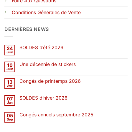
Foire Aux Questions
Conditions Générales de Vente
DERNIÈRES NEWS
SOLDES d’été 2026
24
Juin
Aucun
commentaire
sur
Une décennie de stickers
10
SOLDES
d’été
Juin
Aucun
2026
commentaire
sur
Congés de printemps 2026
13
Une
décennie
Avr
Aucun
de
commentaire
stickers
sur
SOLDES d’hiver 2026
07
Congés
de
Jan
Aucun
printemps
commentaire
2026
sur
Congés annuels septembre 2025
05
SOLDES
d’hiver
Sep
Aucun
2026
commentaire
sur
Congés