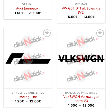
GERMAN
GERMAN
VW Golf GTI alvéoles x 2
Audi (anneaux)
(V5)
Plage
1.50
€
–
30.90
€
de
Plage
5.50
€
–
13.50
€
prix :
de
1.50€
prix :
à
5.50€
30.90€
à
13.50€
Ajouter
Ajouter
à la
à la
wishlist
wishlist
BANDES DE PARE-BRISE
BANDES DE PARE-BRISE
VLKSWGN Volkswagen
Racing Line
barré V3
Plage
1.20
€
–
12.00
€
de
Plage
1.50
€
–
12.00
€
prix :
de