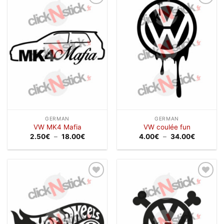
Ajouter
Ajouter
à la
à la
wishlist
wishlist
GERMAN
GERMAN
VW MK4 Mafia
VW coulée fun
Plage
Plage
2.50
€
–
18.00
€
4.00
€
–
34.00
€
de
de
prix :
prix :
2.50€
4.00€
à
à
18.00€
34.00€
Ajouter
Ajouter
à la
à la
wishlist
wishlist