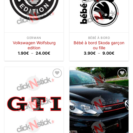
GERMAN
BÉBÉ À BORD
Volkswagen Wolfsburg
Bébé à bord Skoda garçon
edition
ou fille
Plage
Plage
1.90
€
–
24.00
€
3.90
€
–
9.00
€
de
de
prix :
prix :
1.90€
3.90€
à
à
24.00€
9.00€
Ajouter
Ajouter
à la
à la
wishlist
wishlist