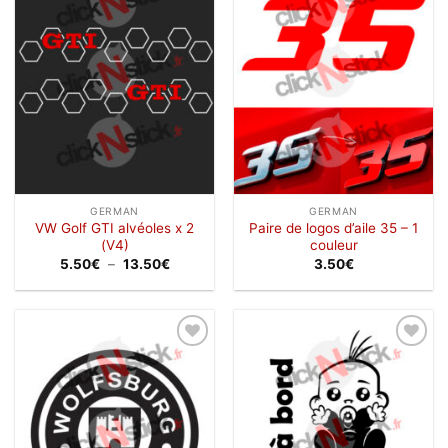
à la
à la
wishlist
wishlist
GERMAN
GERMAN
VW Golf GTI alvéoles x 2
Paire de logos d’aile 35 – 1
(V4)
couleur
Plage
5.50
€
–
13.50
€
3.50
€
de
prix :
5.50€
à
13.50€
Ajouter
Ajouter
à la
à la
wishlist
wishlist