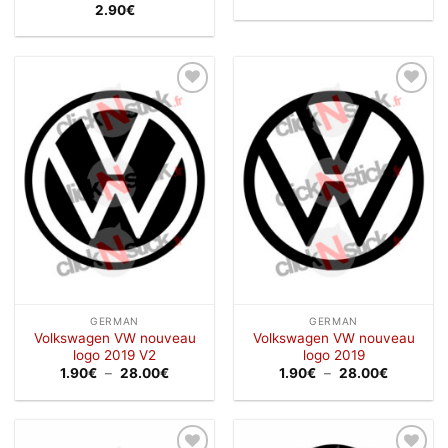
de
2.90
€
prix :
5.50€
à
13.50€
Ajouter
Ajouter
à la
à la
wishlist
wishlist
GERMAN
GERMAN
Volkswagen VW nouveau
Volkswagen VW nouveau
logo 2019 V2
logo 2019
Plage
Plage
1.90
€
–
28.00
€
1.90
€
–
28.00
€
de
de
prix :
prix :
1.90€
1.90€
à
à
28.00€
28.00€