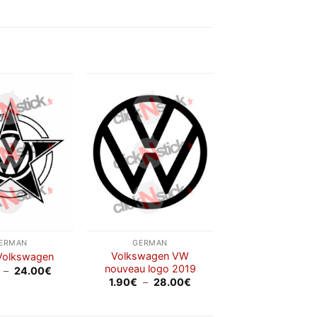
Ajouter
Ajouter
à la
à la
wishlist
wishlist
ERMAN
GERMAN
Volkswagen VW
 Volkswagen
nouveau logo 2019
Plage
–
24.00
€
de
Plage
1.90
€
–
28.00
€
prix :
de
3.50€
prix :
à
1.90€