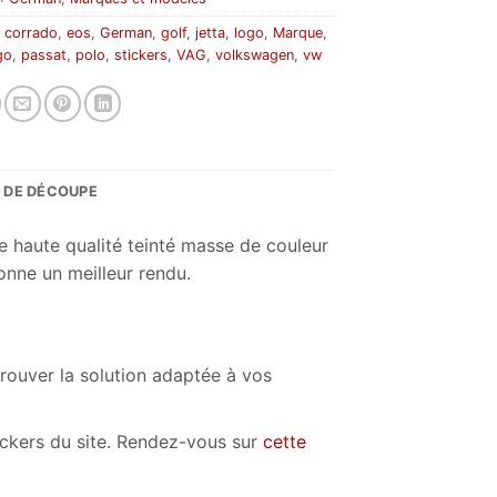
:
corrado
,
eos
,
German
,
golf
,
jetta
,
logo
,
Marque
,
go
,
passat
,
polo
,
stickers
,
VAG
,
volkswagen
,
vw
S DE DÉCOUPE
e haute qualité teinté masse de couleur
onne un meilleur rendu.
trouver la solution adaptée à vos
tickers du site. Rendez-vous sur
cette