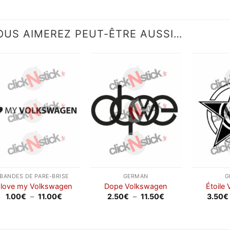
OUS AIMEREZ PEUT-ÊTRE AUSSI…
Ajouter
Ajouter
à la
à la
wishlist
wishlist
BANDES DE PARE-BRISE
GERMAN
G
I love my Volkswagen
Dope Volkswagen
Étoile
Plage
Plage
1.00
€
–
11.00
€
2.50
€
–
11.50
€
3.50
€
de
de
prix :
prix :
1.00€
2.50€
à
à