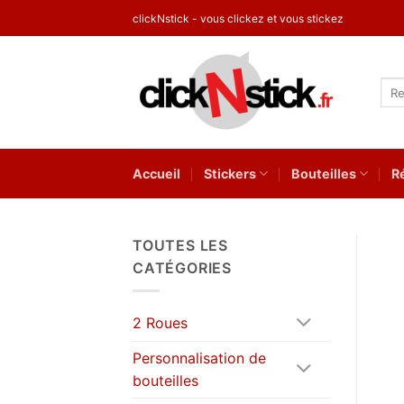
Passer
clickNstick - vous clickez et vous stickez
au
contenu
Rec
pour
Accueil
Stickers
Bouteilles
R
TOUTES LES
CATÉGORIES
2 Roues
Personnalisation de
bouteilles