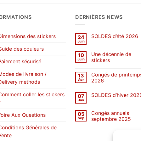
FORMATIONS
DERNIÈRES NEWS
Dimensions des stickers
SOLDES d’été 2026
24
Juin
Aucun
commentaire
Guide des couleurs
sur
Une décennie de
10
SOLDES
d’été
Juin
stickers
Paiement sécurisé
2026
Aucun
commentaire
Modes de livraison /
Congés de printemp
13
sur
Une
Avr
2026
Delivery methods
décennie
de
Aucun
stickers
commentaire
Comment coller les stickers
SOLDES d’hiver 202
07
sur
Congés
Jan
?
Aucun
de
commentaire
printemps
sur
2026
Congés annuels
05
SOLDES
Foire Aux Questions
d’hiver
Sep
septembre 2025
2026
Aucun
Conditions Générales de
commentaire
sur
Vente
Congés