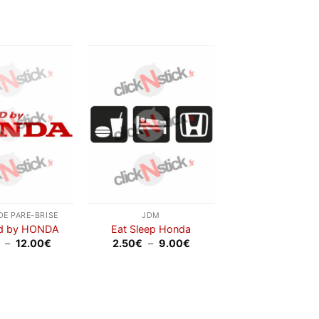
24.00€
à
28.00€
Ajouter
Ajouter
à la
à la
wishlist
wishlist
DE PARE-BRISE
JDM
d by HONDA
Eat Sleep Honda
Plage
Plage
–
12.00
€
2.50
€
–
9.00
€
de
de
prix :
prix :
2.00€
2.50€
à
à
12.00€
9.00€