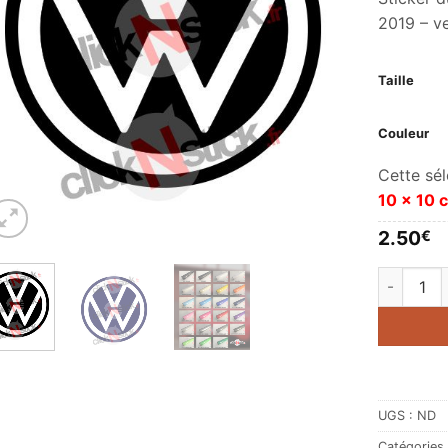
2019 – v
Taille
Couleur
Cette sél
10 x 10 
2.50
€
quantité 
UGS :
ND
Catégories