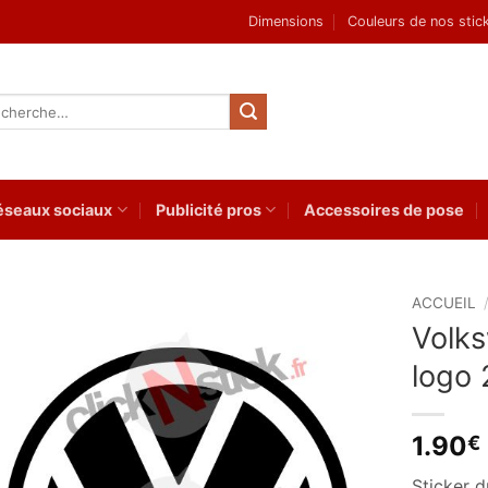
Dimensions
Couleurs de nos stic
herche
 :
éseaux sociaux
Publicité pros
Accessoires de pose
ACCUEIL
Volk
Ajouter
logo
à la
wishlist
1.90
€
Sticker 