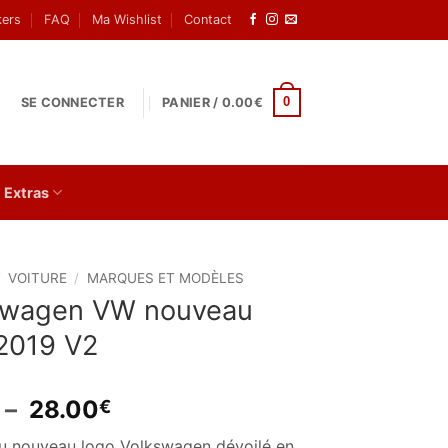
kers
FAQ
Ma Wishlist
Contact
0
SE CONNECTER
PANIER /
0.00
€
Extras
/
VOITURE
/
MARQUES ET MODÈLES
swagen VW nouveau
 2019 V2
Plage
–
28.00
€
de
du nouveau logo Volkswagen dévoilé en