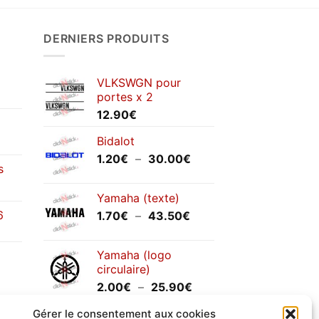
DERNIERS PRODUITS
VLKSWGN pour
portes x 2
12.90
€
Bidalot
Plage
1.20
€
–
30.00
€
s
de
prix :
Yamaha (texte)
1.20€
6
Plage
1.70
€
–
43.50
€
à
de
30.00€
prix :
Yamaha (logo
1.70€
circulaire)
à
Plage
2.00
€
–
25.90
€
43.50€
de
Gérer le consentement aux cookies
prix :