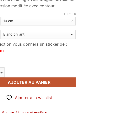
prix :
ersion modifiée avec contour.
1.90€
à
EFFACER
28.00€
ection vous donnera un sticker de :
cm
de Volkswagen VW nouveau logo 2019 V2
AJOUTER AU PANIER
Ajouter à la wishlist
 :
German
,
Marques et modèles