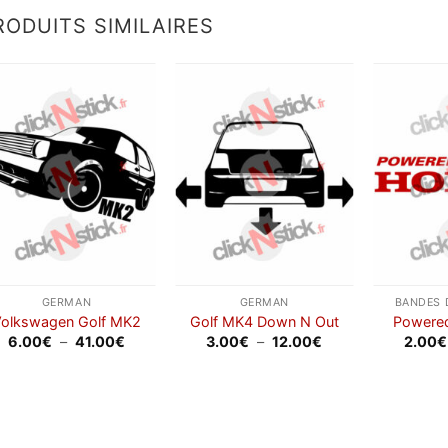
11.00€
11.50€
RODUITS SIMILAIRES
Ajouter
Ajouter
à la
à la
wishlist
wishlist
GERMAN
GERMAN
BANDES 
olkswagen Golf MK2
Golf MK4 Down N Out
Powere
Plage
Plage
6.00
€
–
41.00
€
3.00
€
–
12.00
€
2.00
€
de
de
prix :
prix :
6.00€
3.00€
à
à
41.00€
12.00€