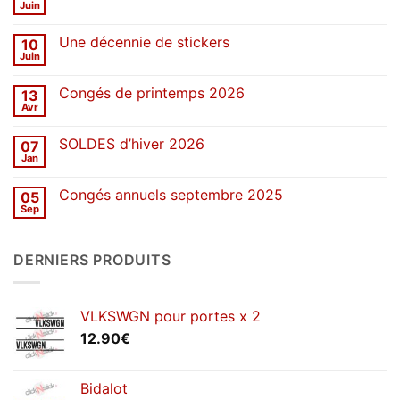
Juin
Aucun
commentaire
sur
Une décennie de stickers
10
SOLDES
d’été
Juin
Aucun
2026
commentaire
sur
Congés de printemps 2026
13
Une
décennie
Avr
Aucun
de
commentaire
stickers
sur
SOLDES d’hiver 2026
07
Congés
de
Jan
Aucun
printemps
commentaire
2026
sur
Congés annuels septembre 2025
05
SOLDES
d’hiver
Sep
Aucun
2026
commentaire
sur
Congés
DERNIERS PRODUITS
annuels
septembre
2025
VLKSWGN pour portes x 2
12.90
€
Bidalot