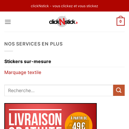
Passer
clickNstick - vous clickez et vous stickez
au
contenu
0
NOS SERVICES EN PLUS
Stickers sur-mesure
Marquage textile
Recherche
pour :