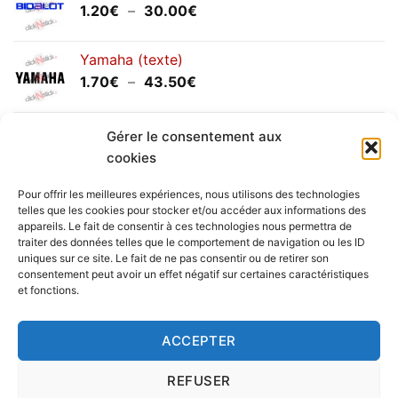
Plage
1.20
€
–
30.00
€
de
prix :
Yamaha (texte)
1.20€
Plage
1.70
€
–
43.50
€
à
de
30.00€
prix :
Yamaha (logo circulaire)
1.70€
Gérer le consentement aux
Plage
2.00
€
–
25.90
€
à
cookies
de
43.50€
prix :
Pour offrir les meilleures expériences, nous utilisons des technologies
2.00€
telles que les cookies pour stocker et/ou accéder aux informations des
à
appareils. Le fait de consentir à ces technologies nous permettra de
Livraison vers la France exclusivement. Pour les pays
traiter des données telles que le comportement de navigation ou les ID
25.90€
uniques sur ce site. Le fait de ne pas consentir ou de retirer son
étrangers, prenez
contact
avec nous.
consentement peut avoir un effet négatif sur certaines caractéristiques
Delivery in France only. For international deliveries,
et fonctions.
please
contact us
.
Nous vous rappelons que nous sommes ouverts du
ACCEPTER
lundi au vendredi.
REFUSER