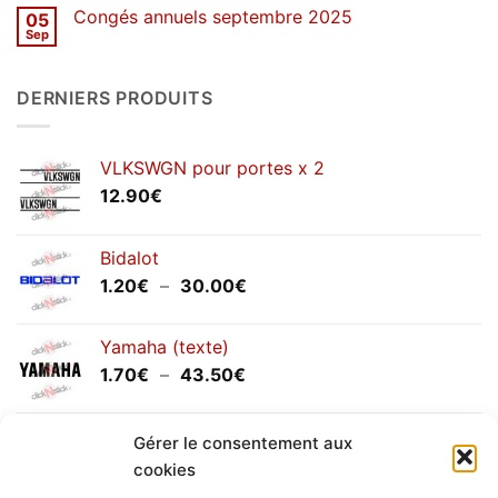
sur
Congés annuels septembre 2025
05
SOLDES
d’hiver
Sep
Aucun
2026
commentaire
sur
Congés
DERNIERS PRODUITS
annuels
septembre
2025
VLKSWGN pour portes x 2
12.90
€
Bidalot
Plage
1.20
€
–
30.00
€
de
prix :
Yamaha (texte)
1.20€
Plage
1.70
€
–
43.50
€
à
de
30.00€
prix :
Yamaha (logo circulaire)
1.70€
Gérer le consentement aux
Plage
2.00
€
–
25.90
€
à
cookies
de
43.50€