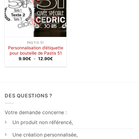
PASTIS 51
Personnalisation d’étiquette
pour bouteille de Pastis 51
Plage
9.90
€
–
12.90
€
de
prix :
9.90€
à
12.90€
DES QUESTIONS ?
Votre demande concerne :
Un produit non référencé,
Une création personnalisée,