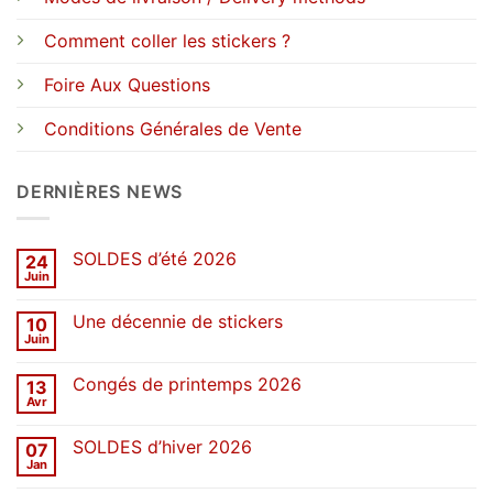
Comment coller les stickers ?
Foire Aux Questions
Conditions Générales de Vente
DERNIÈRES NEWS
SOLDES d’été 2026
24
Juin
Aucun
commentaire
sur
Une décennie de stickers
10
SOLDES
d’été
Juin
Aucun
2026
commentaire
sur
Congés de printemps 2026
13
Une
décennie
Avr
Aucun
de
commentaire
stickers
sur
SOLDES d’hiver 2026
07
Congés
de
Jan
Aucun
printemps
commentaire
2026