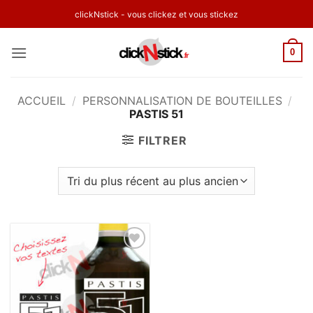
Passer
clickNstick - vous clickez et vous stickez
au
contenu
0
ACCUEIL
/
PERSONNALISATION DE BOUTEILLES
/
PASTIS 51
FILTRER
Ajouter
à la
wishlist