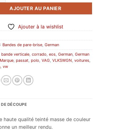
AJOUTER AU PANIER
Ajouter à la wishlist
 :
Bandes de pare-brise
,
German
:
bande verticale
,
corrado
,
eos
,
German
,
German
Marque
,
passat
,
polo
,
VAG
,
VLKSWGN
,
voitures
,
n
,
vw
S DE DÉCOUPE
e haute qualité teinté masse de couleur
onne un meilleur rendu.