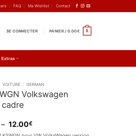
kers
FAQ
Ma Wishlist
Contact
0
SE CONNECTER
PANIER /
0.00
€
Extras
/
VOITURE
/
GERMAN
WGN Volkswagen
 cadre
Plage
–
12.00
€
de
VLKSWGN pour VW VolksWagen version