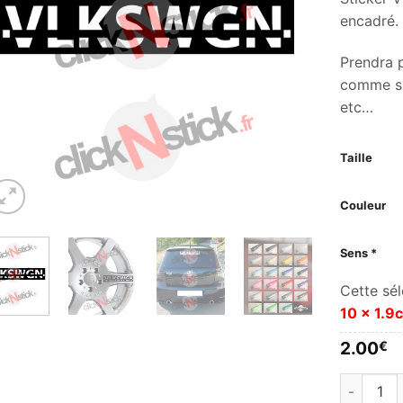
encadré.
Prendra p
comme sur
etc…
Taille
Couleur
Sens *
Cette sél
10 x 1.9
2.00
€
quantité