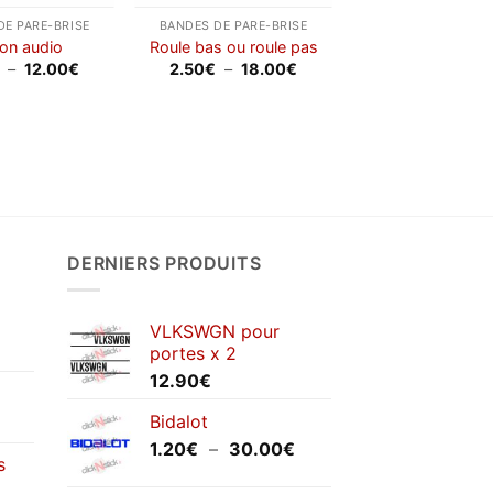
DE PARE-BRISE
BANDES DE PARE-BRISE
ion audio
Roule bas ou roule pas
Plage
Plage
–
12.00
€
2.50
€
–
18.00
€
de
de
prix :
prix :
2.00€
2.50€
à
à
12.00€
18.00€
DERNIERS PRODUITS
VLKSWGN pour
portes x 2
12.90
€
Bidalot
Plage
1.20
€
–
30.00
€
s
de