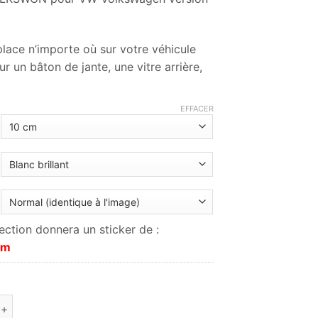
prix :
1.50€
à
lace n’importe où sur votre véhicule
12.00€
 un bâton de jante, une vitre arrière,
EFFACER
ection donnera un sticker de :
cm
 de VLKSWGN Volkswagen barré cadre