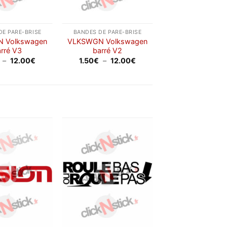
DE PARE-BRISE
BANDES DE PARE-BRISE
 Volkswagen
VLKSWGN Volkswagen
rré V3
barré V2
Plage
Plage
–
12.00
€
1.50
€
–
12.00
€
de
de
prix :
prix :
1.50€
1.50€
à
à
12.00€
12.00€
Ajouter
Ajouter
à la
à la
wishlist
wishlist