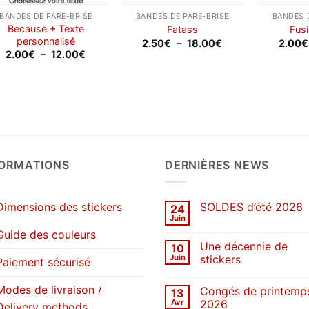
BANDES DE PARE-BRISE
BANDES DE PARE-BRISE
BANDES 
Because + Texte
Fatass
Fus
personnalisé
Plage
2.50
€
–
18.00
€
2.00
€
de
Plage
2.00
€
–
12.00
€
prix :
de
2.50€
prix :
à
2.00€
18.00€
à
12.00€
FORMATIONS
DERNIÈRES NEWS
Dimensions des stickers
SOLDES d’été 2026
24
Juin
Aucun
commentaire
Guide des couleurs
sur
Une décennie de
10
SOLDES
d’été
Juin
stickers
Paiement sécurisé
2026
Aucun
commentaire
Modes de livraison /
Congés de printemp
13
sur
Une
Avr
2026
Delivery methods