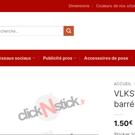
Dimensions
Couleurs de nos stic
herche
 :
éseaux sociaux
Publicité pros
Accessoires de pose
ACCUEIL
VLKS
Ajouter
barré
à la
wishlist
1.50
€
Sticker 