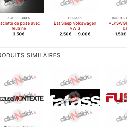
ACCESSOIRES
GERMAN
BANDES 
aclette de pose avec
Eat Sleep Volkswagen
VLKSWGN
feutrine
VW 3
ba
Plage
3.50
€
2.50
€
–
9.00
€
1.50
€
de
prix :
2.50€
à
9.00€
RODUITS SIMILAIRES
Ajouter
Ajouter
à la
à la
wishlist
wishlist