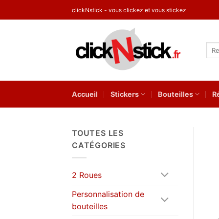
Passer
clickNstick - vous clickez et vous stickez
au
contenu
Rec
pour
Accueil
Stickers
Bouteilles
R
TOUTES LES
CATÉGORIES
2 Roues
Personnalisation de
bouteilles