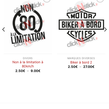
Ajouter
Ajouter
à la
à la
wishlist
wishlist
DIVERS
MARQUES DIVERSES
Non à la limitation à
Biker à bord 2
80km/h
Plage
2.50
€
–
27.00
€
de
Plage
2.50
€
–
9.00
€
prix :
de
2.50€
prix :
à
2.50€
27.00€
à
9.00€