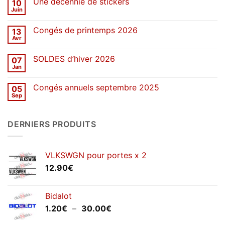
Une décennie de stickers
10
SOLDES
d’été
Juin
Aucun
2026
commentaire
sur
Congés de printemps 2026
13
Une
décennie
Avr
Aucun
de
commentaire
stickers
sur
SOLDES d’hiver 2026
07
Congés
de
Jan
Aucun
printemps
commentaire
2026
sur
Congés annuels septembre 2025
05
SOLDES
d’hiver
Sep
Aucun
2026
commentaire
sur
Congés
DERNIERS PRODUITS
annuels
septembre
2025
VLKSWGN pour portes x 2
12.90
€
Bidalot
Plage
1.20
€
–
30.00
€
de