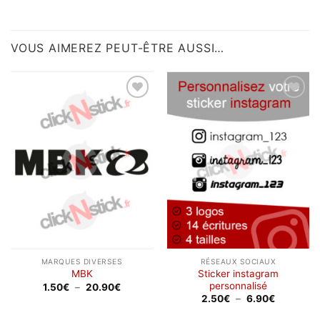
VOUS AIMEREZ PEUT-ÊTRE AUSSI…
Ajouter
Ajouter
à la
à la
wishlist
wishlist
MARQUES DIVERSES
RÉSEAUX SOCIAUX
Sticker instagram
MBK
personnalisé
Plage
1.50
€
–
20.90
€
de
Plage
2.50
€
–
6.90
€
prix :
de
1.50€
prix :