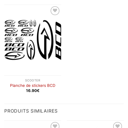
à
2.50€
20.90€
à
6.90€
Ajouter
à la
wishlist
SCOOTER
Planche de stickers BCD
16.90
€
PRODUITS SIMILAIRES