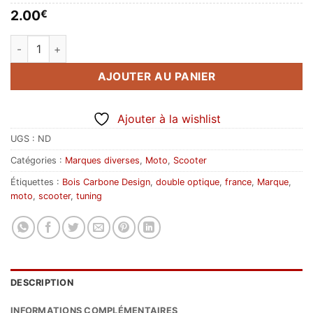
2.00
€
quantité de BCD Design (en long)
AJOUTER AU PANIER
Ajouter à la wishlist
UGS :
ND
Catégories :
Marques diverses
,
Moto
,
Scooter
Étiquettes :
Bois Carbone Design
,
double optique
,
france
,
Marque
,
moto
,
scooter
,
tuning
DESCRIPTION
INFORMATIONS COMPLÉMENTAIRES