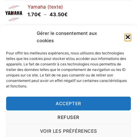
prix :
Yamaha (texte)
1.20€
Plage
1.70
€
–
43.50
€
à
de
30.00€
prix :
Yamaha (logo circulaire)
Gérer le consentement aux
1.70€
Plage
2.00
€
–
25.90
€
à
cookies
de
43.50€
prix :
Pour offrir les meilleures expériences, nous utilisons des technologies
2.00€
telles que les cookies pour stocker et/ou accéder aux informations des
à
appareils. Le fait de consentir à ces technologies nous permettra de
Livraison vers la France exclusivement. Pour les pays
traiter des données telles que le comportement de navigation ou les ID
25.90€
uniques sur ce site. Le fait de ne pas consentir ou de retirer son
étrangers, prenez
contact
avec nous.
consentement peut avoir un effet négatif sur certaines caractéristiques
Delivery in France only. For international deliveries,
et fonctions.
please
contact us
.
Nous vous rappelons que nous sommes ouverts du
ACCEPTER
lundi au vendredi.
REFUSER
VOIR LES PRÉFÉRENCES
Copyright 2016 © clickNstick.fr - Le site stickers & déco par