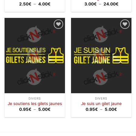
Plage
Plage
2.50
€
–
4.00
€
3.00
€
–
24.00
€
de
de
prix :
prix :
2.50€
3.00€
à
à
4.00€
24.00€
Ajouter
Ajouter
à la
à la
wishlist
wishlist
DIVERS
DIVERS
Je soutiens les gilets jaunes
Je suis un gilet jaune
Plage
Plage
0.95
€
–
5.00
€
0.95
€
–
5.00
€
de
de
prix :
prix :
0.95€
0.95€
à
à
5.00€
5.00€