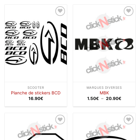
à
15.50€
Ajouter
Ajouter
à la
à la
wishlist
wishlist
SCOOTER
MARQUES DIVERSES
Planche de stickers BCD
MBK
Plage
16.90
€
1.50
€
–
20.90
€
de
prix :
1.50€
à
20.90€
Ajouter
Ajouter
à la
à la
wishlist
wishlist