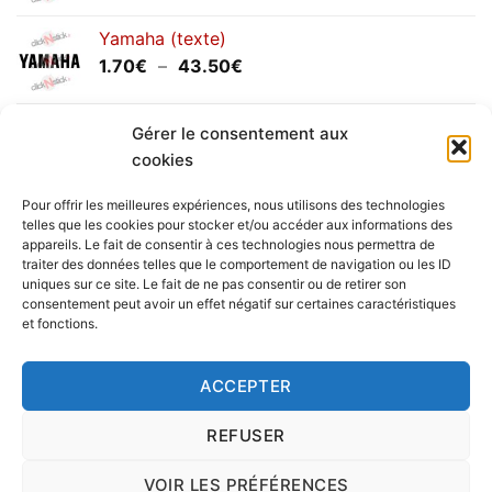
prix :
Yamaha (texte)
1.20€
Plage
1.70
€
–
43.50
€
à
de
30.00€
prix :
Yamaha (logo circulaire)
1.70€
Gérer le consentement aux
Plage
2.00
€
–
25.90
€
à
cookies
de
43.50€
prix :
Pour offrir les meilleures expériences, nous utilisons des technologies
2.00€
telles que les cookies pour stocker et/ou accéder aux informations des
à
appareils. Le fait de consentir à ces technologies nous permettra de
Livraison vers la France exclusivement. Pour les pays
traiter des données telles que le comportement de navigation ou les ID
25.90€
uniques sur ce site. Le fait de ne pas consentir ou de retirer son
étrangers, prenez
contact
avec nous.
consentement peut avoir un effet négatif sur certaines caractéristiques
Delivery in France only. For international deliveries,
et fonctions.
please
contact us
.
Nous vous rappelons que nous sommes ouverts du
ACCEPTER
lundi au vendredi.
REFUSER
VOIR LES PRÉFÉRENCES
Copyright 2016 © clickNstick.fr - Le site stickers & déco par