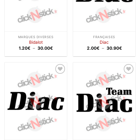
MARQUES DIVERSES
FRANÇAISES
Bidalot
Diac
Plage
Plage
1.20
€
–
30.00
€
2.00
€
–
30.90
€
de
de
prix :
prix :
1.20€
2.00€
à
à
30.00€
30.90€
Ajouter
Ajouter
à la
à la
wishlist
wishlist