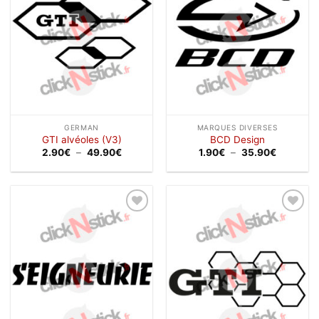
GERMAN
MARQUES DIVERSES
GTI alvéoles (V3)
BCD Design
Plage
Plage
2.90
€
–
49.90
€
1.90
€
–
35.90
€
de
de
prix :
prix :
2.90€
1.90€
à
à
49.90€
35.90€
Ajouter
Ajouter
à la
à la
wishlist
wishlist