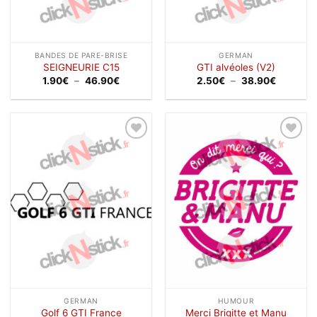
BANDES DE PARE-BRISE
GERMAN
SEIGNEURIE C15
GTI alvéoles (V2)
Plage
Plage
1.90
€
–
46.90
€
2.50
€
–
38.90
€
de
de
prix :
prix :
1.90€
2.50€
à
à
46.90€
38.90€
Ajouter
Ajouter
à la
à la
wishlist
wishlist
GERMAN
HUMOUR
Golf 6 GTI France
Merci Brigitte et Manu