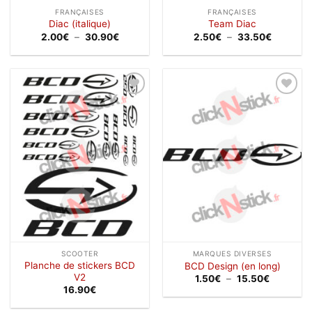
FRANÇAISES
FRANÇAISES
Diac (italique)
Team Diac
Plage
Plage
2.00
€
–
30.90
€
2.50
€
–
33.50
€
de
de
prix :
prix :
2.00€
2.50€
à
à
30.90€
33.50€
Ajouter
Ajouter
à la
à la
wishlist
wishlist
SCOOTER
MARQUES DIVERSES
Planche de stickers BCD
BCD Design (en long)
V2
Plage
1.50
€
–
15.50
€
de
16.90
€
prix :
1.50€