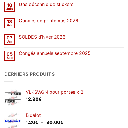
sur
Une décennie de stickers
10
SOLDES
d’été
Juin
Aucun
2026
commentaire
sur
Congés de printemps 2026
13
Une
décennie
Avr
Aucun
de
commentaire
stickers
sur
SOLDES d’hiver 2026
07
Congés
de
Jan
Aucun
printemps
commentaire
2026
sur
Congés annuels septembre 2025
05
SOLDES
d’hiver
Sep
Aucun
2026
commentaire
sur
Congés
DERNIERS PRODUITS
annuels
septembre
2025
VLKSWGN pour portes x 2
12.90
€
Bidalot
Plage
1.20
€
–
30.00
€
de