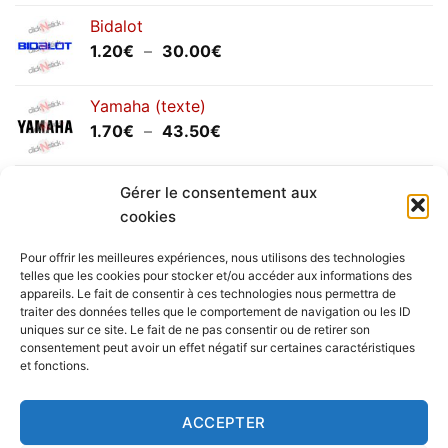
Bidalot
Plage
1.20
€
–
30.00
€
de
prix :
Yamaha (texte)
1.20€
Plage
1.70
€
–
43.50
€
à
de
30.00€
prix :
Yamaha (logo circulaire)
1.70€
Gérer le consentement aux
Plage
2.00
€
–
25.90
€
à
cookies
de
43.50€
prix :
Pour offrir les meilleures expériences, nous utilisons des technologies
2.00€
telles que les cookies pour stocker et/ou accéder aux informations des
à
appareils. Le fait de consentir à ces technologies nous permettra de
Livraison vers la France exclusivement. Pour les pays
traiter des données telles que le comportement de navigation ou les ID
25.90€
uniques sur ce site. Le fait de ne pas consentir ou de retirer son
étrangers, prenez
contact
avec nous.
consentement peut avoir un effet négatif sur certaines caractéristiques
Delivery in France only. For international deliveries,
et fonctions.
please
contact us
.
Nous vous rappelons que nous sommes ouverts du
ACCEPTER
lundi au vendredi.