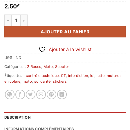
2.50
€
quantité de NON au contrôle technique moto (rond)
AJOUTER AU PANIER
Ajouter à la wishlist
UGS :
ND
Catégories :
2 Roues
,
Moto
,
Scooter
Étiquettes :
contrôle technique
,
CT
,
interdiction
,
loi
,
lutte
,
motards
en colère
,
moto
,
solidarité
,
stickers
DESCRIPTION
INFORMATIONS COMPLÉMENTAIRES