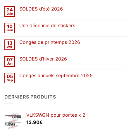
SOLDES d’été 2026
24
Juin
Aucun
commentaire
sur
Une décennie de stickers
10
SOLDES
d’été
Juin
Aucun
2026
commentaire
sur
Congés de printemps 2026
13
Une
décennie
Avr
Aucun
de
commentaire
stickers
sur
SOLDES d’hiver 2026
07
Congés
de
Jan
Aucun
printemps
commentaire
2026
sur
Congés annuels septembre 2025
05
SOLDES
d’hiver
Sep
Aucun
2026
commentaire
sur
Congés
DERNIERS PRODUITS
annuels
septembre
2025
VLKSWGN pour portes x 2
12.90
€