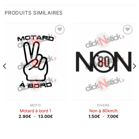
à
12.00€
PRODUITS SIMILAIRES
Ajouter
Ajouter
à la
à la
wishlist
wishlist
MOTO
DIVERS
Motard à bord 1
Non à 80km/h
Plage
Plage
2.90
€
–
13.00
€
1.50
€
–
7.00
€
de
de
prix :
prix :
2.90€
1.50€
à
à
13.00€
7.00€