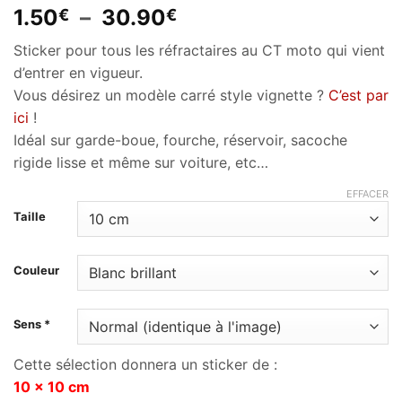
Plage
1.50
–
30.90
€
€
de
Sticker pour tous les réfractaires au CT moto qui vient
prix :
d’entrer en vigueur.
1.50€
Vous désirez un modèle carré style vignette ?
C’est par
à
ici
!
30.90€
Idéal sur garde-boue, fourche, réservoir, sacoche
rigide lisse et même sur voiture, etc…
EFFACER
Taille
Couleur
Sens *
Cette sélection donnera un sticker de :
10 x 10 cm