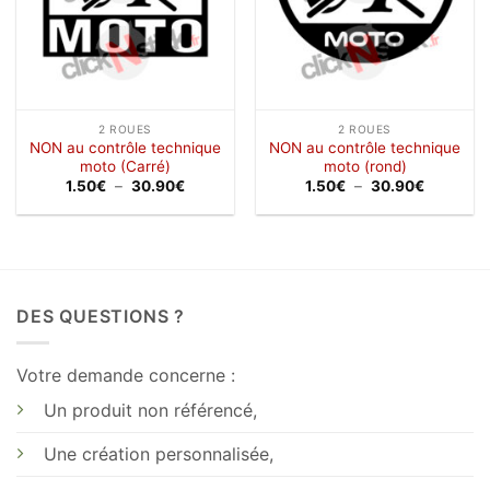
2 ROUES
2 ROUES
NON au contrôle technique
NON au contrôle technique
moto (Carré)
moto (rond)
Plage
Plage
1.50
€
–
30.90
€
1.50
€
–
30.90
€
de
de
prix :
prix :
1.50€
1.50€
à
à
30.90€
30.90€
DES QUESTIONS ?
Votre demande concerne :
Un produit non référencé,
Une création personnalisée,