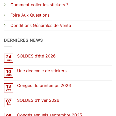
Comment coller les stickers ?
Foire Aux Questions
Conditions Générales de Vente
DERNIÈRES NEWS
SOLDES d’été 2026
24
Juin
Aucun
commentaire
sur
Une décennie de stickers
10
SOLDES
d’été
Juin
Aucun
2026
commentaire
sur
Congés de printemps 2026
13
Une
décennie
Avr
Aucun
de
commentaire
stickers
sur
SOLDES d’hiver 2026
07
Congés
de
Jan
Aucun
printemps
commentaire
2026
sur
Congés annuels septembre 2025
05
SOLDES