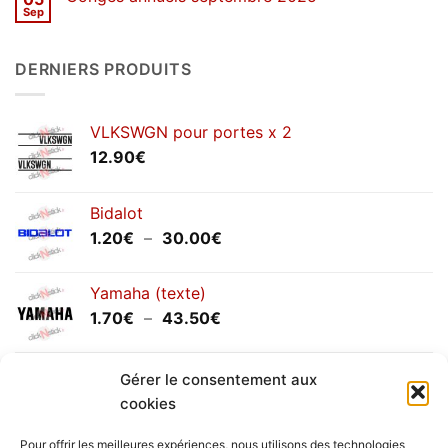
d’hiver
Sep
Aucun
2026
commentaire
sur
Congés
DERNIERS PRODUITS
annuels
septembre
2025
VLKSWGN pour portes x 2
12.90
€
Bidalot
Plage
1.20
€
–
30.00
€
de
prix :
Yamaha (texte)
1.20€
Plage
1.70
€
–
43.50
€
à
de
30.00€
prix :
Yamaha (logo circulaire)
1.70€
Gérer le consentement aux
Plage
2.00
€
–
25.90
€
à
cookies
de
43.50€
prix :
Pour offrir les meilleures expériences, nous utilisons des technologies