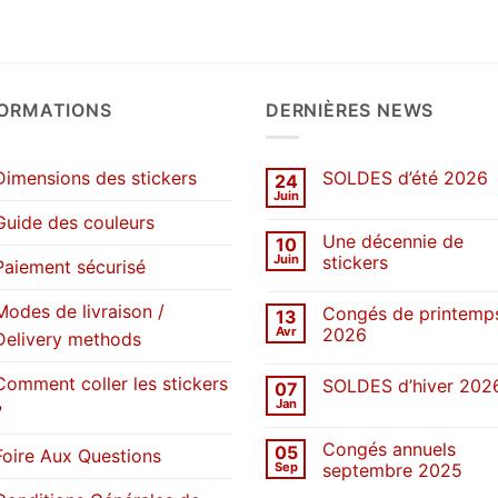
FORMATIONS
DERNIÈRES NEWS
Dimensions des stickers
SOLDES d’été 2026
24
Juin
Aucun
commentaire
Guide des couleurs
sur
Une décennie de
10
SOLDES
d’été
Juin
stickers
Paiement sécurisé
2026
Aucun
commentaire
Modes de livraison /
Congés de printemp
13
sur
Une
Avr
2026
Delivery methods
décennie
de
Aucun
stickers
commentaire
Comment coller les stickers
SOLDES d’hiver 202
07
sur
Congés
Jan
?
Aucun
de
commentaire
printemps
sur
2026
Congés annuels
05
SOLDES
Foire Aux Questions
d’hiver
Sep
septembre 2025
2026
Aucun