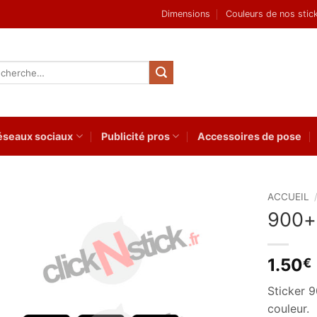
Dimensions
Couleurs de nos stic
herche
 :
éseaux sociaux
Publicité pros
Accessoires de pose
ACCUEIL
900+
Ajouter
à la
wishlist
1.50
€
Sticker 
couleur.