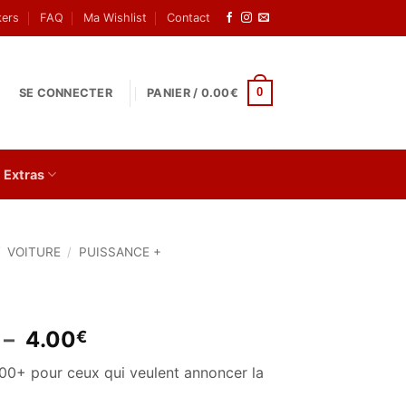
kers
FAQ
Ma Wishlist
Contact
0
SE CONNECTER
PANIER /
0.00
€
Extras
/
VOITURE
/
PUISSANCE +
Plage
–
4.00
€
de
900+ pour ceux qui veulent annoncer la
prix :
1.50€