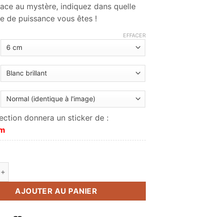
lace au mystère, indiquez dans quelle
à
e de puissance vous êtes !
4.00€
EFFACER
ection donnera un sticker de :
cm
de 900+
AJOUTER AU PANIER