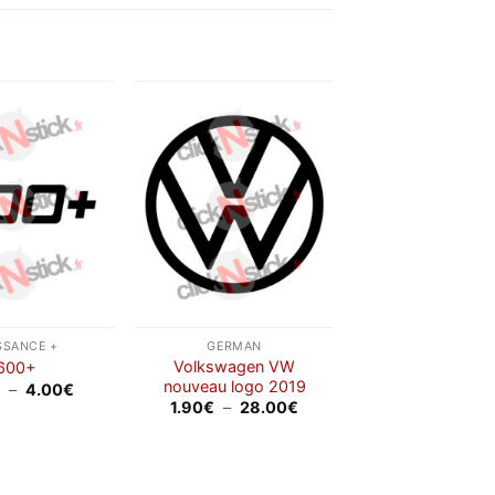
1.50€
à
4.00€
Ajouter
Ajouter
à la
à la
wishlist
wishlist
SSANCE +
GERMAN
Volkswagen VW
600+
nouveau logo 2019
Plage
€
–
4.00
€
de
Plage
1.90
€
–
28.00
€
prix :
de
1.50€
prix :
à
1.90€
4.00€
à
28.00€