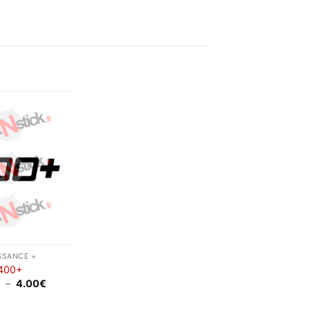
Ajouter
à la
wishlist
SSANCE +
400+
Plage
€
–
4.00
€
de
prix :