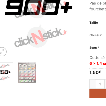
Pas de p
fourchett
Taille
Couleur
Sens *
Cette sél
6 x 1.4 
1.50
€
quantité 