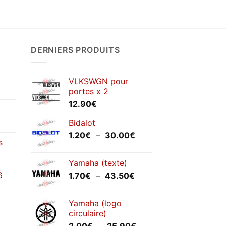
DERNIERS PRODUITS
VLKSWGN pour
portes x 2
12.90
€
Bidalot
Plage
1.20
€
–
30.00
€
s
de
prix :
Yamaha (texte)
1.20€
6
Plage
1.70
€
–
43.50
€
à
de
30.00€
prix :
Yamaha (logo
1.70€
circulaire)
à
Plage