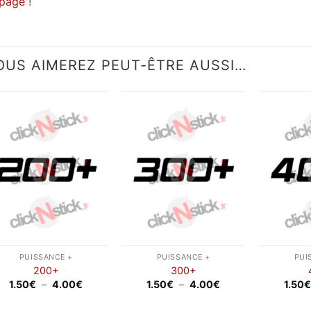
page
!
OUS AIMEREZ PEUT-ÊTRE AUSSI…
Ajouter
Ajouter
à la
à la
wishlist
wishlist
PUISSANCE +
PUISSANCE +
PUI
200+
300+
Plage
Plage
1.50
€
–
4.00
€
1.50
€
–
4.00
€
1.50
de
de
prix :
prix :