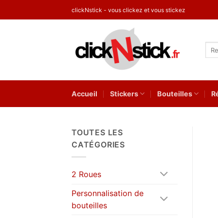
Passer
clickNstick - vous clickez et vous stickez
au
contenu
Rec
pour
Accueil
Stickers
Bouteilles
R
TOUTES LES
CATÉGORIES
2 Roues
Personnalisation de
bouteilles