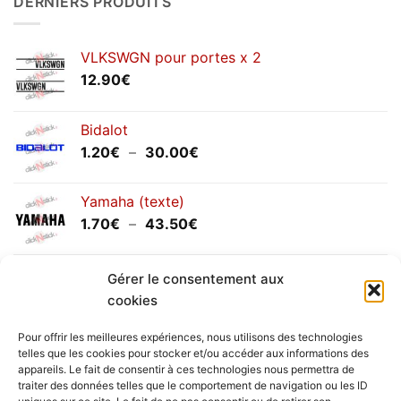
DERNIERS PRODUITS
annuels
septembre
2025
VLKSWGN pour portes x 2
12.90
€
Bidalot
Plage
1.20
€
–
30.00
€
de
prix :
Yamaha (texte)
1.20€
Plage
1.70
€
–
43.50
€
à
de
30.00€
prix :
Yamaha (logo circulaire)
1.70€
Gérer le consentement aux
Plage
2.00
€
–
25.90
€
à
cookies
de
43.50€
prix :
Pour offrir les meilleures expériences, nous utilisons des technologies
2.00€
telles que les cookies pour stocker et/ou accéder aux informations des
à
appareils. Le fait de consentir à ces technologies nous permettra de
Livraison vers la France exclusivement. Pour les pays
traiter des données telles que le comportement de navigation ou les ID
25.90€