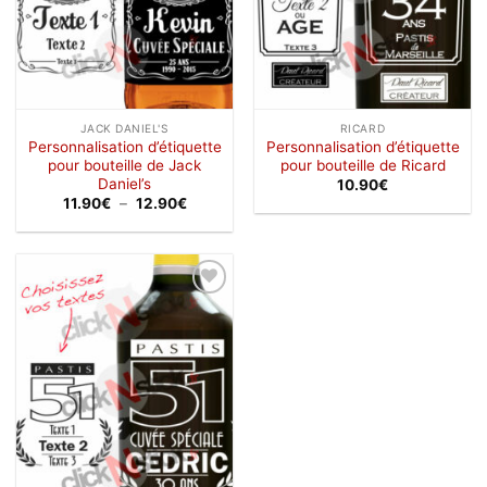
JACK DANIEL'S
RICARD
Personnalisation d’étiquette
Personnalisation d’étiquette
pour bouteille de Jack
pour bouteille de Ricard
Daniel’s
10.90
€
Plage
11.90
€
–
12.90
€
de
prix :
11.90€
à
12.90€
Ajouter
à la
wishlist