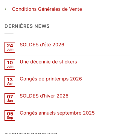
Conditions Générales de Vente
DERNIÈRES NEWS
SOLDES d’été 2026
24
Juin
Aucun
commentaire
sur
Une décennie de stickers
10
SOLDES
d’été
Juin
Aucun
2026
commentaire
sur
Congés de printemps 2026
13
Une
décennie
Avr
Aucun
de
commentaire
stickers
sur
SOLDES d’hiver 2026
07
Congés
de
Jan
Aucun
printemps
commentaire
2026
sur
Congés annuels septembre 2025
05
SOLDES
d’hiver
Sep
Aucun
2026
commentaire
sur
Congés