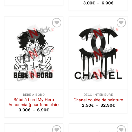
de
Plage
3.00
€
–
6.90
€
prix :
de
3.00€
prix :
à
3.00€
6.90€
à
6.90€
Ajouter
Ajouter
à la
à la
wishlist
wishlist
BÉBÉ À BORD
DÉCO INTÉRIEURE
Bébé à bord My Hero
Chanel coulée de peinture
Academia (pour fond clair)
Plage
2.50
€
–
32.90
€
de
Plage
3.00
€
–
6.90
€
prix :
de
2.50€
prix :
à
3.00€
32.90€
à
6.90€