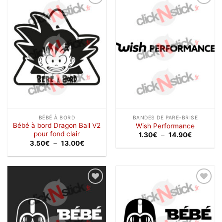
Ajouter
Ajouter
à la
à la
wishlist
wishlist
BÉBÉ À BORD
BANDES DE PARE-BRISE
Bébé à bord Dragon Ball V2
Wish Performance
pour fond clair
Plage
1.30
€
–
14.90
€
de
Plage
3.50
€
–
13.00
€
prix :
de
1.30€
prix :
à
3.50€
14.90€
à
13.00€
Ajouter
Ajouter
à la
à la
wishlist
wishlist