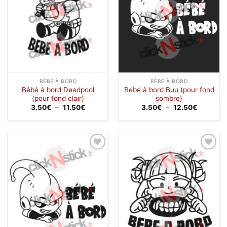
BÉBÉ À BORD
BÉBÉ À BORD
Bébé à bord Deadpool
Bébé à bord Buu (pour fond
(pour fond clair)
sombre)
Plage
Plage
3.50
€
–
11.50
€
3.50
€
–
12.50
€
de
de
prix :
prix :
3.50€
3.50€
à
à
11.50€
12.50€
Ajouter
Ajouter
à la
à la
wishlist
wishlist