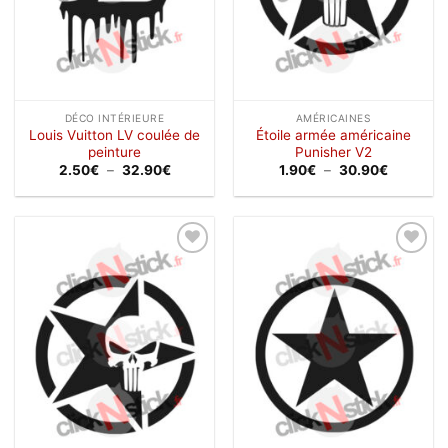
DÉCO INTÉRIEURE
AMÉRICAINES
Louis Vuitton LV coulée de
Étoile armée américaine
peinture
Punisher V2
Plage
Plage
2.50
€
–
32.90
€
1.90
€
–
30.90
€
de
de
prix :
prix :
2.50€
1.90€
à
à
32.90€
30.90€
Ajouter
Ajouter
à la
à la
wishlist
wishlist