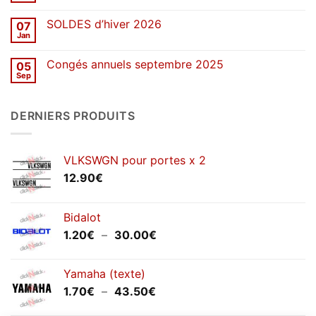
de
commentaire
stickers
sur
SOLDES d’hiver 2026
07
Congés
de
Jan
Aucun
printemps
commentaire
2026
sur
Congés annuels septembre 2025
05
SOLDES
d’hiver
Sep
Aucun
2026
commentaire
sur
Congés
DERNIERS PRODUITS
annuels
septembre
2025
VLKSWGN pour portes x 2
12.90
€
Bidalot
Plage
1.20
€
–
30.00
€
de
prix :
Yamaha (texte)
1.20€
Plage
1.70
€
–
43.50
€
à
de
30.00€