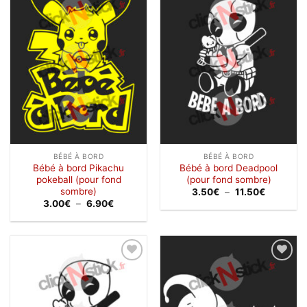
Ajouter
Ajouter
à la
à la
wishlist
wishlist
BÉBÉ À BORD
BÉBÉ À BORD
Bébé à bord Pikachu
Bébé à bord Deadpool
pokeball (pour fond
(pour fond sombre)
sombre)
Plage
3.50
€
–
11.50
€
de
Plage
3.00
€
–
6.90
€
prix :
de
3.50€
prix :
à
3.00€
11.50€
à
6.90€
Ajouter
Ajouter
à la
à la
wishlist
wishlist