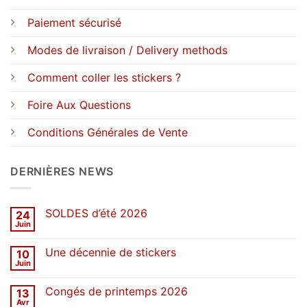
Paiement sécurisé
Modes de livraison / Delivery methods
Comment coller les stickers ?
Foire Aux Questions
Conditions Générales de Vente
DERNIÈRES NEWS
SOLDES d’été 2026
24
Juin
Aucun
commentaire
sur
Une décennie de stickers
10
SOLDES
d’été
Juin
Aucun
2026
commentaire
sur
Congés de printemps 2026
13
Une
décennie
Avr
Aucun