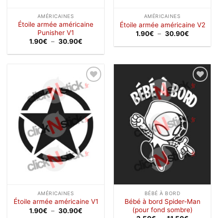
AMÉRICAINES
AMÉRICAINES
Étoile armée américaine
Étoile armée américaine V2
Punisher V1
Plage
1.90
€
–
30.90
€
de
Plage
1.90
€
–
30.90
€
prix :
de
1.90€
prix :
à
1.90€
30.90€
à
30.90€
Ajouter
Ajouter
à la
à la
wishlist
wishlist
AMÉRICAINES
BÉBÉ À BORD
Bébé à bord Spider-Man
Étoile armée américaine V1
(pour fond sombre)
Plage
1.90
€
–
30.90
€
de
Plage