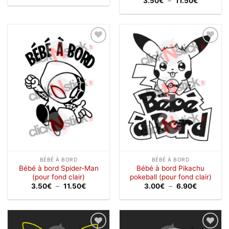
3.50
€
–
11.50
€
prix :
de
1.90€
prix :
à
3.50€
30.90€
à
11.50€
Ajouter
Ajouter
à la
à la
wishlist
wishlist
BÉBÉ À BORD
BÉBÉ À BORD
Bébé à bord Spider-Man
Bébé à bord Pikachu
(pour fond clair)
pokeball (pour fond clair)
Plage
Plage
3.50
€
–
11.50
€
3.00
€
–
6.90
€
de
de
prix :
prix :
3.50€
3.00€
à
à
11.50€
6.90€