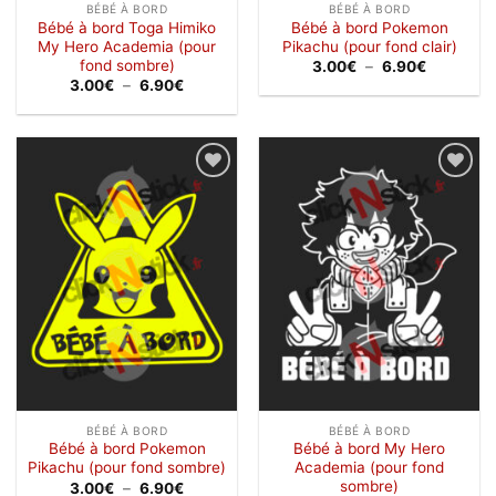
BÉBÉ À BORD
BÉBÉ À BORD
Bébé à bord Toga Himiko
Bébé à bord Pokemon
My Hero Academia (pour
Pikachu (pour fond clair)
fond sombre)
Plage
3.00
€
–
6.90
€
de
Plage
3.00
€
–
6.90
€
prix :
de
3.00€
prix :
à
3.00€
6.90€
à
6.90€
Ajouter
Ajouter
à la
à la
wishlist
wishlist
BÉBÉ À BORD
BÉBÉ À BORD
Bébé à bord Pokemon
Bébé à bord My Hero
Pikachu (pour fond sombre)
Academia (pour fond
sombre)
Plage
3.00
€
–
6.90
€