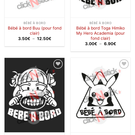
BÉBÉ À BORD
BÉBÉ À BORD
Bébé à bord Buu (pour fond
Bébé à bord Toga Himiko
clair)
My Hero Academia (pour
fond clair)
Plage
3.50
€
–
12.50
€
de
Plage
3.00
€
–
6.90
€
prix :
de
3.50€
prix :
à
3.00€
12.50€
à
6.90€
Ajouter
Ajouter
à la
à la
wishlist
wishlist