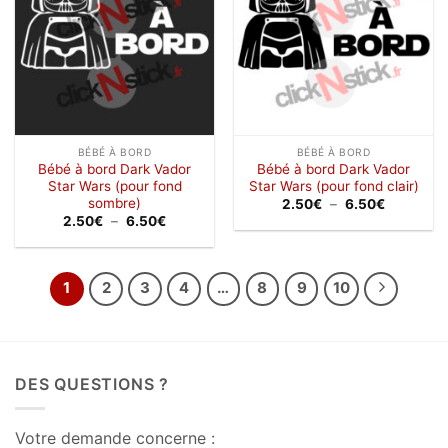
BÉBÉ À BORD
BÉBÉ À BORD
Bébé à bord Dark Vador
Bébé à bord Dark Vador
Star Wars (pour fond
Star Wars (pour fond clair)
sombre)
Plage
2.50
€
–
6.50
€
de
Plage
2.50
€
–
6.50
€
prix :
de
2.50€
prix :
à
2.50€
6.50€
à
6.50€
1
2
3
4
…
8
9
10
DES QUESTIONS ?
Votre demande concerne :