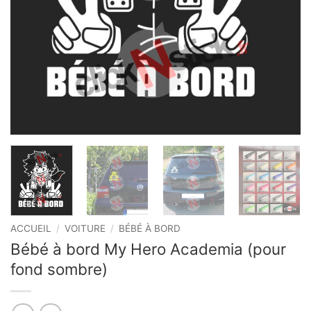
ACCUEIL
/
VOITURE
/
BÉBÉ À BORD
Bébé à bord My Hero Academia (pour
fond sombre)