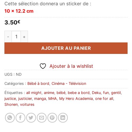
Cette sélection donnera un sticker de :
10 x 12.2 cm
3.50
€
quantité de Bébé à bord My Hero Academia (pour fond sombr
AJOUTER AU PANIER
Ajouter à la wishlist
UGS :
ND
Catégories :
Bébé à bord
,
Cinéma - Télévision
Étiquettes :
all might
,
anime
,
bébé
,
bebe a bord
,
Deku
,
fun
,
gentil
,
justice
,
justicier
,
manga
,
MHA
,
My Hero Academia
,
one for all
,
Shonen
,
voitures