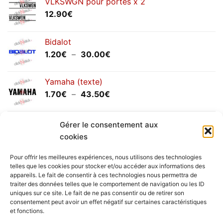
VLKSWGN pour portes x 2
12.90
€
Bidalot
Plage
1.20
€
–
30.00
€
de
prix :
Yamaha (texte)
1.20€
Plage
1.70
€
–
43.50
€
à
de
30.00€
prix :
Yamaha (logo circulaire)
1.70€
Gérer le consentement aux
Plage
2.00
€
–
25.90
€
à
cookies
de
43.50€
prix :
Pour offrir les meilleures expériences, nous utilisons des technologies
2.00€
telles que les cookies pour stocker et/ou accéder aux informations des
à
appareils. Le fait de consentir à ces technologies nous permettra de
Livraison vers la France exclusivement. Pour les pays
traiter des données telles que le comportement de navigation ou les ID
25.90€
uniques sur ce site. Le fait de ne pas consentir ou de retirer son
étrangers, prenez
contact
avec nous.
consentement peut avoir un effet négatif sur certaines caractéristiques
Delivery in France only. For international deliveries,
et fonctions.
please
contact us
.