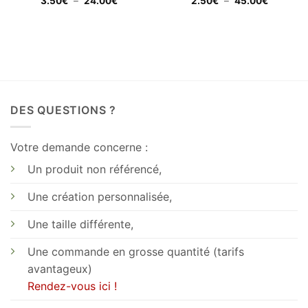
Plage
Plage
3.50
€
–
24.00
€
2.50
€
–
45.00
€
de
de
prix :
prix :
3.50€
2.50€
à
à
24.00€
45.00€
DES QUESTIONS ?
Votre demande concerne :
Un produit non référencé,
Une création personnalisée,
Une taille différente,
Une commande en grosse quantité (tarifs
avantageux)
Rendez-vous ici !