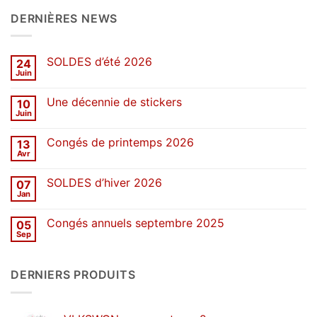
DERNIÈRES NEWS
SOLDES d’été 2026
24
Juin
Aucun
commentaire
sur
Une décennie de stickers
10
SOLDES
d’été
Juin
Aucun
2026
commentaire
sur
Congés de printemps 2026
13
Une
décennie
Avr
Aucun
de
commentaire
stickers
sur
SOLDES d’hiver 2026
07
Congés
de
Jan
Aucun
printemps
commentaire
2026
sur
Congés annuels septembre 2025
05
SOLDES
d’hiver
Sep
Aucun
2026
commentaire
sur
Congés
DERNIERS PRODUITS
annuels
septembre
2025