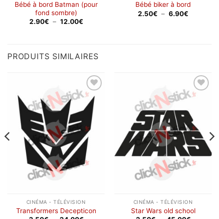
Bébé à bord Batman (pour
Bébé biker à bord
fond sombre)
Plage
2.50
€
–
6.90
€
de
Plage
2.90
€
–
12.00
€
prix :
de
2.50€
prix :
à
2.90€
6.90€
à
12.00€
PRODUITS SIMILAIRES
Ajouter
Ajouter
à la
à la
wishlist
wishlist
CINÉMA - TÉLÉVISION
CINÉMA - TÉLÉVISION
Transformers Decepticon
Star Wars old school