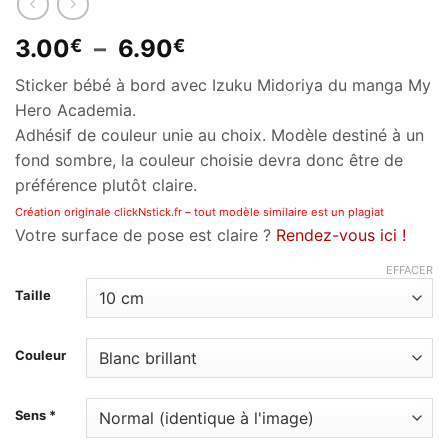
Plage
3.00
–
6.90
€
€
de
Sticker bébé à bord avec Izuku Midoriya du manga My
prix :
Hero Academia.
3.00€
Adhésif de couleur unie au choix. Modèle destiné à un
à
fond sombre, la couleur choisie devra donc être de
6.90€
préférence plutôt claire.
Création originale clickNstick.fr – tout modèle similaire est un plagiat
Votre surface de pose est claire ?
Rendez-vous ici !
EFFACER
Taille
Couleur
Sens *