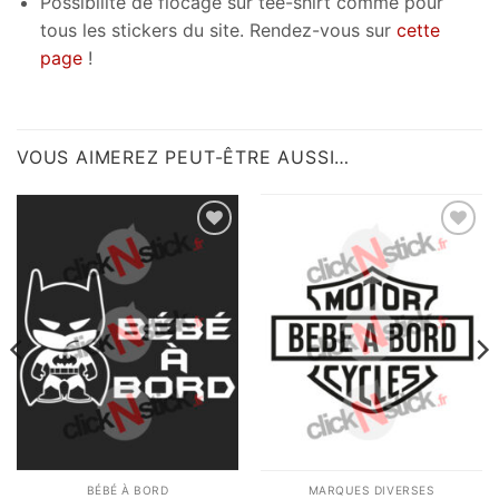
Possibilité de flocage sur tee-shirt comme pour
tous les stickers du site. Rendez-vous sur
cette
page
!
VOUS AIMEREZ PEUT-ÊTRE AUSSI…
Ajouter
Ajouter
à la
à la
wishlist
wishlist
BÉBÉ À BORD
MARQUES DIVERSES