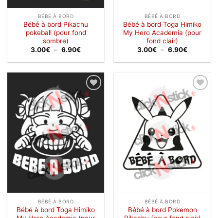
BÉBÉ À BORD
BÉBÉ À BORD
Bébé à bord Pikachu
Bébé à bord Toga Himiko
pokeball (pour fond
My Hero Academia (pour
sombre)
fond clair)
Plage
Plage
3.00
€
–
6.90
€
3.00
€
–
6.90
€
de
de
prix :
prix :
3.00€
3.00€
à
à
6.90€
6.90€
Ajouter
Ajouter
à la
à la
wishlist
wishlist
BÉBÉ À BORD
BÉBÉ À BORD
Bébé à bord Toga Himiko
Bébé à bord Pokemon
My Hero Academia (pour
Pikachu (pour fond clair)