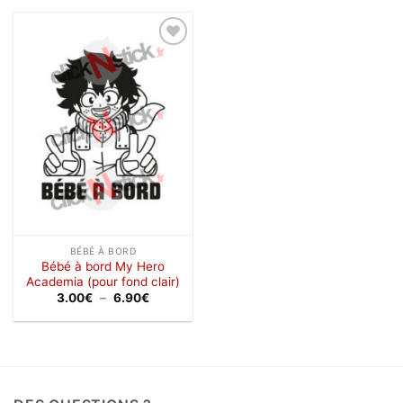
à
3.00€
6.90€
à
6.90€
Ajouter
à la
wishlist
BÉBÉ À BORD
Bébé à bord My Hero
Academia (pour fond clair)
Plage
3.00
€
–
6.90
€
de
prix :
3.00€
à
6.90€