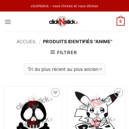
Passer
clickNstick - vous clickez et vous stickez
au
contenu
0
ACCUEIL
/
PRODUITS IDENTIFIÉS “ANIME”
FILTRER
Ajouter
Ajouter
à la
à la
wishlist
wishlist