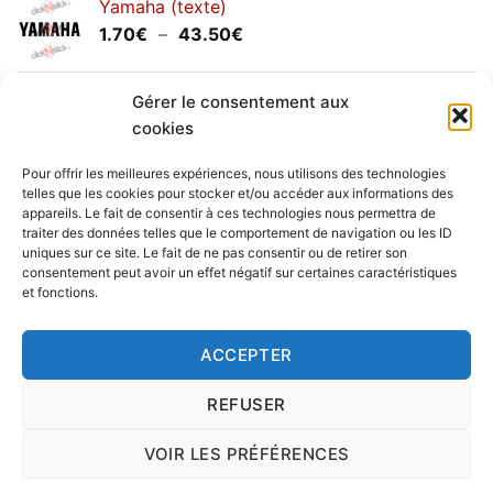
Yamaha (texte)
1.20€
Plage
1.70
€
–
43.50
€
à
de
30.00€
prix :
Yamaha (logo circulaire)
1.70€
Gérer le consentement aux
Plage
2.00
€
–
25.90
€
à
cookies
de
43.50€
prix :
Pour offrir les meilleures expériences, nous utilisons des technologies
2.00€
telles que les cookies pour stocker et/ou accéder aux informations des
à
appareils. Le fait de consentir à ces technologies nous permettra de
Livraison vers la France exclusivement. Pour les pays
traiter des données telles que le comportement de navigation ou les ID
25.90€
uniques sur ce site. Le fait de ne pas consentir ou de retirer son
étrangers, prenez
contact
avec nous.
consentement peut avoir un effet négatif sur certaines caractéristiques
Delivery in France only. For international deliveries,
et fonctions.
please
contact us
.
Nous vous rappelons que nous sommes ouverts du
ACCEPTER
lundi au vendredi.
REFUSER
VOIR LES PRÉFÉRENCES
Copyright 2016 © clickNstick.fr - Le site stickers & déco par
l'agence de publicité
nk Design
|