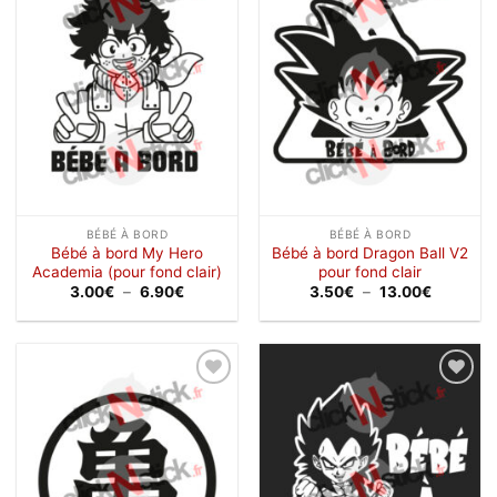
à la
à la
wishlist
wishlist
BÉBÉ À BORD
BÉBÉ À BORD
Bébé à bord My Hero
Bébé à bord Dragon Ball V2
Academia (pour fond clair)
pour fond clair
Plage
Plage
3.00
€
–
6.90
€
3.50
€
–
13.00
€
de
de
prix :
prix :
3.00€
3.50€
à
à
6.90€
13.00€
Ajouter
Ajouter
à la
à la
wishlist
wishlist