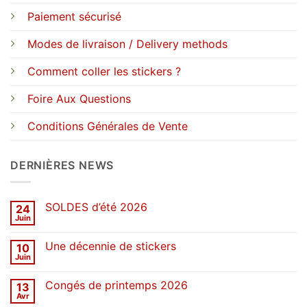
Paiement sécurisé
Modes de livraison / Delivery methods
Comment coller les stickers ?
Foire Aux Questions
Conditions Générales de Vente
DERNIÈRES NEWS
SOLDES d’été 2026
24
Juin
Aucun
commentaire
sur
Une décennie de stickers
10
SOLDES
d’été
Juin
Aucun
2026
commentaire
sur
Congés de printemps 2026
13
Une
décennie
Avr
Aucun
de