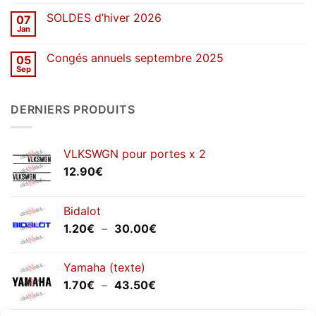
commentaire
stickers
sur
SOLDES d’hiver 2026
07
Congés
de
Jan
Aucun
printemps
commentaire
2026
sur
Congés annuels septembre 2025
05
SOLDES
d’hiver
Sep
Aucun
2026
commentaire
sur
Congés
DERNIERS PRODUITS
annuels
septembre
2025
VLKSWGN pour portes x 2
12.90
€
Bidalot
Plage
1.20
€
–
30.00
€
de
prix :
Yamaha (texte)
1.20€
Plage
1.70
€
–
43.50
€
à
de
30.00€
prix :