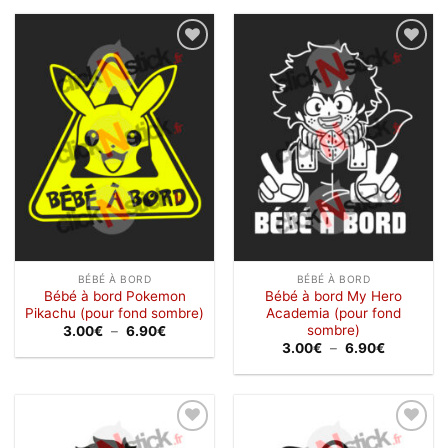
à
3.00€
6.90€
à
6.90€
Ajouter
Ajouter
à la
à la
wishlist
wishlist
BÉBÉ À BORD
BÉBÉ À BORD
Bébé à bord Pokemon
Bébé à bord My Hero
Pikachu (pour fond sombre)
Academia (pour fond
sombre)
Plage
3.00
€
–
6.90
€
de
Plage
3.00
€
–
6.90
€
prix :
de
3.00€
prix :
à
3.00€
6.90€
à
6.90€
Ajouter
Ajouter