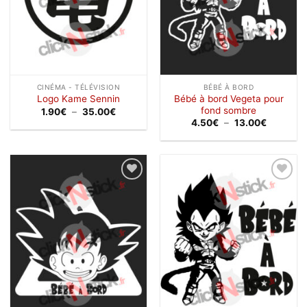
CINÉMA - TÉLÉVISION
BÉBÉ À BORD
Bébé à bord Vegeta pour
Logo Kame Sennin
fond sombre
Plage
1.90
€
–
35.00
€
de
Plage
4.50
€
–
13.00
€
prix :
de
1.90€
prix :
à
4.50€
35.00€
à
13.00€
Ajouter
Ajouter
à la
à la
wishlist
wishlist