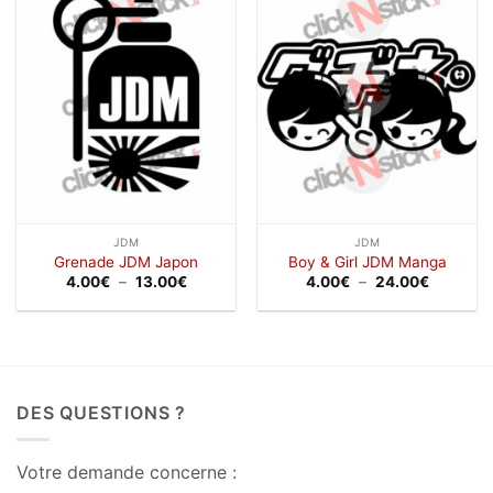
Ajouter
Ajouter
à la
à la
wishlist
wishlist
JDM
JDM
Grenade JDM Japon
Boy & Girl JDM Manga
Plage
Plage
4.00
€
–
13.00
€
4.00
€
–
24.00
€
de
de
prix :
prix :
4.00€
4.00€
à
à
13.00€
24.00€
DES QUESTIONS ?
Votre demande concerne :