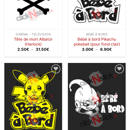
CINÉMA - TÉLÉVISION
BÉBÉ À BORD
Tête de mort Albator
Bébé à bord Pikachu
(Harlock)
pokeball (pour fond clair)
Plage
Plage
2.50
€
–
31.50
€
3.00
€
–
6.90
€
de
de
prix :
prix :
2.50€
3.00€
à
à
31.50€
6.90€
Ajouter
Ajouter
à la
à la
wishlist
wishlist