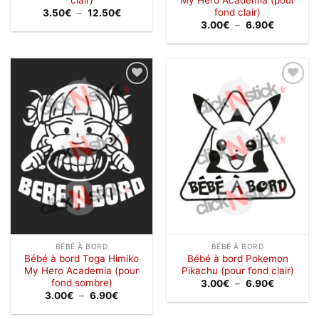
fond clair)
Plage
3.50
€
–
12.50
€
de
Plage
3.00
€
–
6.90
€
prix :
de
3.50€
prix :
à
3.00€
12.50€
à
6.90€
Ajouter
Ajouter
à la
à la
wishlist
wishlist
BÉBÉ À BORD
BÉBÉ À BORD
Bébé à bord Toga Himiko
Bébé à bord Pokemon
My Hero Academia (pour
Pikachu (pour fond clair)
fond sombre)
Plage
3.00
€
–
6.90
€
de
Plage
3.00
€
–
6.90
€
prix :
de
3.00€
prix :