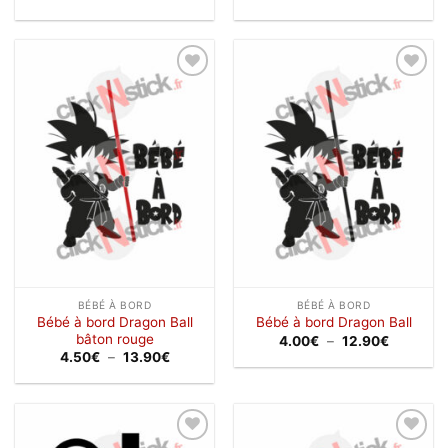
de
de
prix :
prix :
1.20€
1.50€
à
à
24.00€
24.00€
Ajouter
Ajouter
à la
à la
wishlist
wishlist
BÉBÉ À BORD
BÉBÉ À BORD
Bébé à bord Dragon Ball
Bébé à bord Dragon Ball
bâton rouge
Plage
4.00
€
–
12.90
€
de
Plage
4.50
€
–
13.90
€
prix :
de
4.00€
prix :
à
4.50€
12.90€
à
13.90€