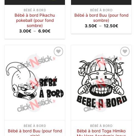
BÉBÉ À BORD
BÉBÉ À BORD
Bébé à bord Pikachu
Bébé à bord Buu (pour fond
pokeball (pour fond
sombre)
sombre)
Plage
3.50
€
–
12.50
€
de
Plage
3.00
€
–
6.90
€
prix :
de
3.50€
prix :
à
3.00€
12.50€
à
6.90€
Ajouter
Ajouter
à la
à la
wishlist
wishlist
BÉBÉ À BORD
BÉBÉ À BORD
Bébé à bord Buu (pour fond
Bébé à bord Toga Himiko
clair)
My Hero Academia (pour