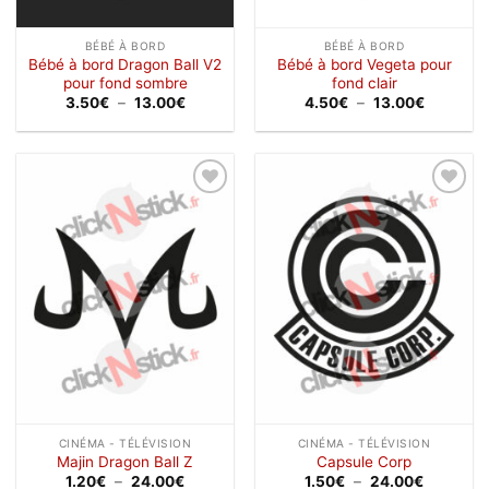
BÉBÉ À BORD
BÉBÉ À BORD
Bébé à bord Dragon Ball V2
Bébé à bord Vegeta pour
pour fond sombre
fond clair
Plage
Plage
3.50
€
–
13.00
€
4.50
€
–
13.00
€
de
de
prix :
prix :
3.50€
4.50€
à
à
13.00€
13.00€
Ajouter
Ajouter
à la
à la
wishlist
wishlist
CINÉMA - TÉLÉVISION
CINÉMA - TÉLÉVISION
Majin Dragon Ball Z
Capsule Corp
Plage
Plage
1.20
€
–
24.00
€
1.50
€
–
24.00
€