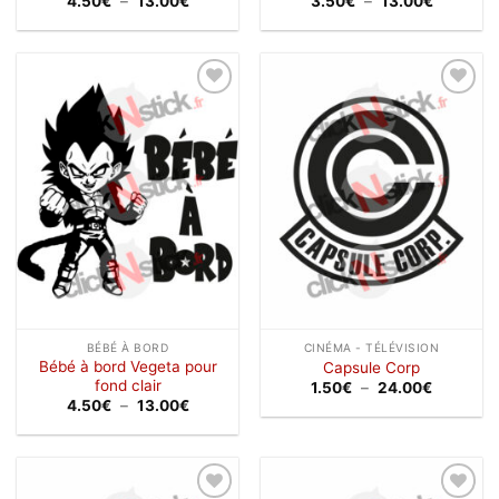
4.50
€
–
13.00
€
3.50
€
–
13.00
€
de
de
prix :
prix :
4.50€
3.50€
à
à
13.00€
13.00€
Ajouter
Ajouter
à la
à la
wishlist
wishlist
BÉBÉ À BORD
CINÉMA - TÉLÉVISION
Bébé à bord Vegeta pour
Capsule Corp
fond clair
Plage
1.50
€
–
24.00
€
de
Plage
4.50
€
–
13.00
€
prix :
de
1.50€
prix :
à
4.50€
24.00€
à
13.00€