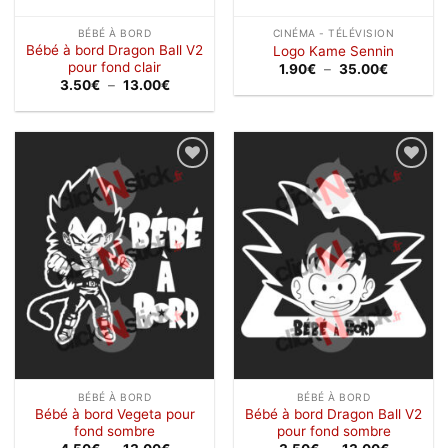
BÉBÉ À BORD
CINÉMA - TÉLÉVISION
Bébé à bord Dragon Ball V2
Logo Kame Sennin
pour fond clair
Plage
1.90
€
–
35.00
€
de
Plage
3.50
€
–
13.00
€
prix :
de
1.90€
prix :
à
3.50€
35.00€
à
13.00€
Ajouter
Ajouter
à la
à la
wishlist
wishlist
BÉBÉ À BORD
BÉBÉ À BORD
Bébé à bord Vegeta pour
Bébé à bord Dragon Ball V2
fond sombre
pour fond sombre
Plage
Plage