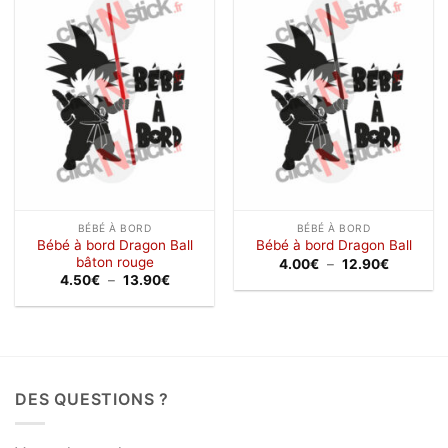
Ajouter
Ajouter
à la
à la
wishlist
wishlist
BÉBÉ À BORD
BÉBÉ À BORD
Bébé à bord Dragon Ball
Bébé à bord Dragon Ball
bâton rouge
Plage
4.00
€
–
12.90
€
de
Plage
4.50
€
–
13.90
€
prix :
de
4.00€
prix :
à
4.50€
12.90€
à
13.90€
DES QUESTIONS ?