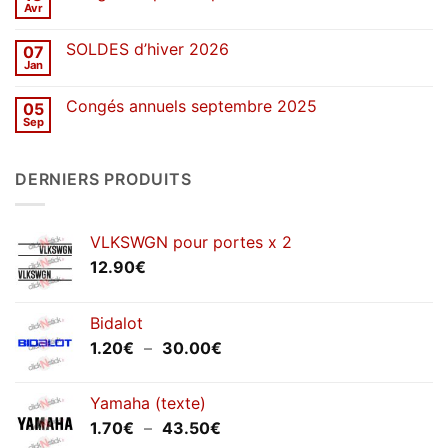
décennie
Avr
Aucun
de
commentaire
stickers
sur
SOLDES d’hiver 2026
07
Congés
de
Jan
Aucun
printemps
commentaire
2026
sur
Congés annuels septembre 2025
05
SOLDES
d’hiver
Sep
Aucun
2026
commentaire
sur
Congés
DERNIERS PRODUITS
annuels
septembre
2025
VLKSWGN pour portes x 2
12.90
€
Bidalot
Plage
1.20
€
–
30.00
€
de
prix :
Yamaha (texte)
1.20€
Plage
1.70
€
–
43.50
€
à
de