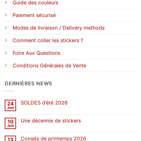
Guide des couleurs
Paiement sécurisé
Modes de livraison / Delivery methods
Comment coller les stickers ?
Foire Aux Questions
Conditions Générales de Vente
DERNIÈRES NEWS
SOLDES d’été 2026
24
Juin
Aucun
commentaire
sur
Une décennie de stickers
10
SOLDES
d’été
Juin
Aucun
2026
commentaire
sur
Congés de printemps 2026
13
Une