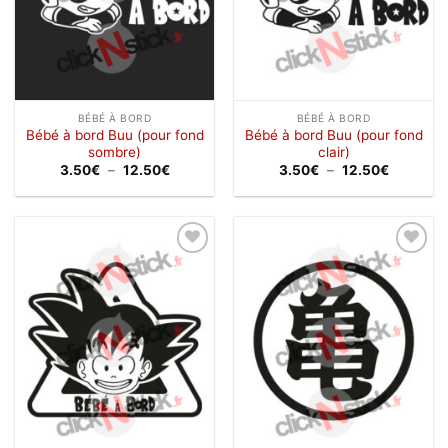
BÉBÉ À BORD
BÉBÉ À BORD
Bébé à bord Buu (pour fond
Bébé à bord Buu (pour fond
sombre)
clair)
Plage
Plage
3.50
€
–
12.50
€
3.50
€
–
12.50
€
de
de
prix :
prix :
3.50€
3.50€
à
à
12.50€
12.50€
Ajouter
Ajouter
à la
à la
wishlist
wishlist