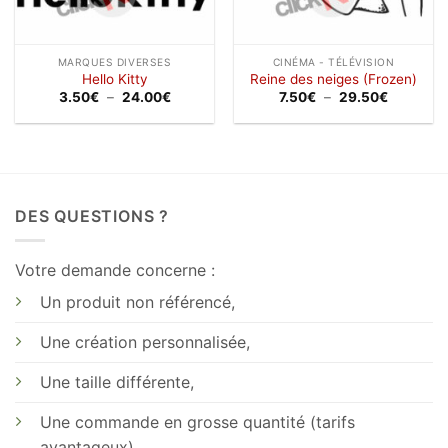
MARQUES DIVERSES
CINÉMA - TÉLÉVISION
Hello Kitty
Reine des neiges (Frozen)
Plage
Plage
3.50
€
–
24.00
€
7.50
€
–
29.50
€
de
de
prix :
prix :
3.50€
7.50€
à
à
24.00€
29.50€
DES QUESTIONS ?
Votre demande concerne :
Un produit non référencé,
Une création personnalisée,
Une taille différente,
Une commande en grosse quantité (tarifs
avantageux)