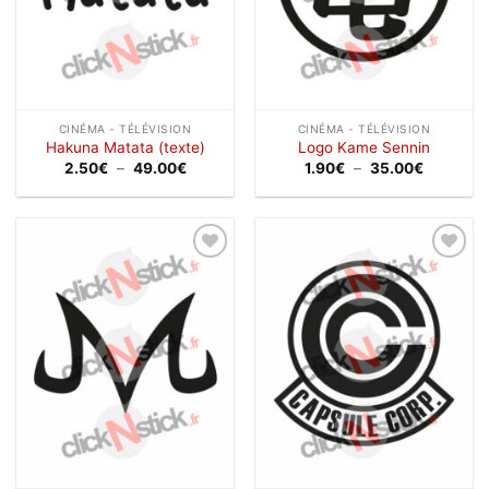
CINÉMA - TÉLÉVISION
CINÉMA - TÉLÉVISION
Hakuna Matata (texte)
Logo Kame Sennin
Plage
Plage
2.50
€
–
49.00
€
1.90
€
–
35.00
€
de
de
prix :
prix :
2.50€
1.90€
à
à
49.00€
35.00€
Ajouter
Ajouter
à la
à la
wishlist
wishlist