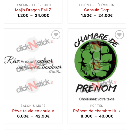
CINÉMA - TÉLÉVISION
CINÉMA - TÉLÉVISION
Majin Dragon Ball Z
Capsule Corp
Plage
Plage
1.20
€
–
24.00
€
1.50
€
–
24.00
€
de
de
prix :
prix :
1.20€
1.50€
à
à
24.00€
24.00€
Ajouter
Ajouter
à la
à la
wishlist
wishlist
SALON & MURS
PORTES
Rêve ta vie en couleur
Prénom de chambre Hulk
Plage
Plage
6.00
€
–
42.90
€
8.00
€
–
40.00
€
de
de
prix :
prix :
6.00€
8.00€