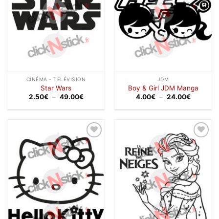
CINÉMA - TÉLÉVISION
JDM
Star Wars
Boy & Girl JDM Manga
Plage
Plage
2.50
€
–
49.00
€
4.00
€
–
24.00
€
de
de
prix :
prix :
2.50€
4.00€
à
à
49.00€
24.00€
Ajouter
Ajouter
à la
à la
wishlist
wishlist