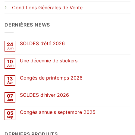
Conditions Générales de Vente
DERNIÈRES NEWS
SOLDES d’été 2026
24
Juin
Aucun
commentaire
sur
Une décennie de stickers
10
SOLDES
d’été
Juin
Aucun
2026
commentaire
sur
Congés de printemps 2026
13
Une
décennie
Avr
Aucun
de
commentaire
stickers
sur
SOLDES d’hiver 2026
07
Congés
de
Jan
Aucun
printemps
commentaire
2026
sur
Congés annuels septembre 2025
05
SOLDES
d’hiver
Sep
Aucun
2026
commentaire
sur
Congés
DERNIERS PRODUITS
annuels