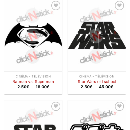
à
à
42.90€
40.00€
Ajouter
Ajouter
à la
à la
wishlist
wishlist
CINÉMA - TÉLÉVISION
CINÉMA - TÉLÉVISION
Batman vs. Superman
Star Wars old school
Plage
Plage
2.50
€
–
18.00
€
2.50
€
–
45.00
€
de
de
prix :
prix :
2.50€
2.50€
à
à
18.00€
45.00€
Ajouter
Ajouter
à la
à la
wishlist
wishlist