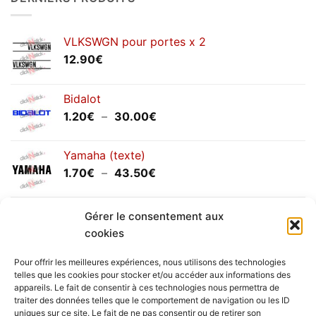
septembre
2025
VLKSWGN pour portes x 2
12.90
€
Bidalot
Plage
1.20
€
–
30.00
€
de
prix :
Yamaha (texte)
1.20€
Plage
1.70
€
–
43.50
€
à
de
30.00€
prix :
Yamaha (logo circulaire)
1.70€
Gérer le consentement aux
Plage
2.00
€
–
25.90
€
à
cookies
de
43.50€
prix :
Pour offrir les meilleures expériences, nous utilisons des technologies
2.00€
telles que les cookies pour stocker et/ou accéder aux informations des
à
appareils. Le fait de consentir à ces technologies nous permettra de
Livraison vers la France exclusivement. Pour les pays
traiter des données telles que le comportement de navigation ou les ID
25.90€
uniques sur ce site. Le fait de ne pas consentir ou de retirer son