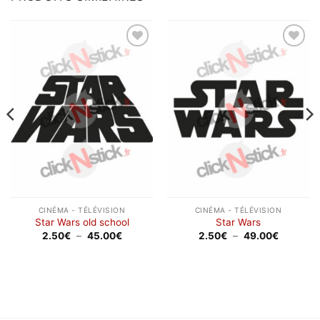
Ajouter
Ajouter
à la
à la
wishlist
wishlist
CINÉMA - TÉLÉVISION
CINÉMA - TÉLÉVISION
Star Wars old school
Star Wars
Plage
Plage
2.50
€
–
45.00
€
2.50
€
–
49.00
€
de
de
prix :
prix :
2.50€
2.50€
à
à
45.00€
49.00€