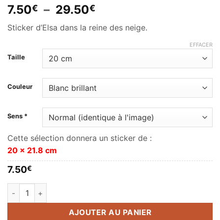
Plage
7.50
–
29.50
€
€
de
Sticker d’Elsa dans la reine des neige.
prix :
7.50€
EFFACER
à
Taille
29.50€
Couleur
Sens *
Cette sélection donnera un sticker de :
20 x 21.8 cm
7.50
€
quantité de Reine des neiges (Frozen)
AJOUTER AU PANIER