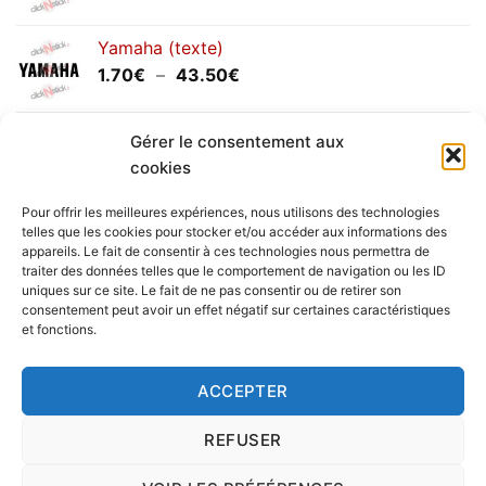
de
prix :
Yamaha (texte)
1.20€
Plage
1.70
€
–
43.50
€
à
de
30.00€
prix :
Yamaha (logo circulaire)
Gérer le consentement aux
1.70€
Plage
2.00
€
–
25.90
€
à
cookies
de
43.50€
prix :
Pour offrir les meilleures expériences, nous utilisons des technologies
2.00€
telles que les cookies pour stocker et/ou accéder aux informations des
à
appareils. Le fait de consentir à ces technologies nous permettra de
Livraison vers la France exclusivement. Pour les pays
traiter des données telles que le comportement de navigation ou les ID
25.90€
uniques sur ce site. Le fait de ne pas consentir ou de retirer son
étrangers, prenez
contact
avec nous.
consentement peut avoir un effet négatif sur certaines caractéristiques
Delivery in France only. For international deliveries,
et fonctions.
please
contact us
.
Nous vous rappelons que nous sommes ouverts du
ACCEPTER
lundi au vendredi.
REFUSER