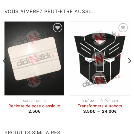
VOUS AIMEREZ PEUT-ÊTRE AUSSI…
Ajouter
Ajouter
à la
à la
wishlist
wishlist
ACCESSOIRES
CINÉMA - TÉLÉVISION
Raclette de pose classique
Transformers Autobots
Plage
2.50
€
3.50
€
–
24.00
€
de
prix :
3.50€
à
24.00€
PRODUITS SIMILAIRES