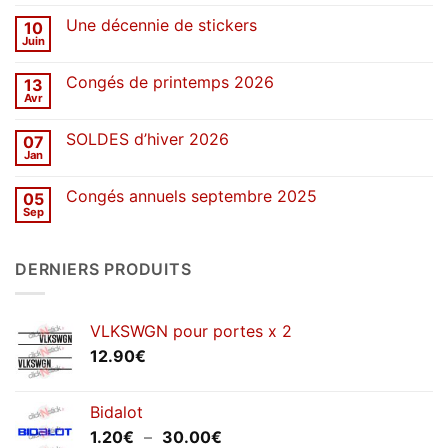
commentaire
sur
Une décennie de stickers
10
SOLDES
d’été
Juin
Aucun
2026
commentaire
sur
Congés de printemps 2026
13
Une
décennie
Avr
Aucun
de
commentaire
stickers
sur
SOLDES d’hiver 2026
07
Congés
de
Jan
Aucun
printemps
commentaire
2026
sur
Congés annuels septembre 2025
05
SOLDES
d’hiver
Sep
Aucun
2026
commentaire
sur
Congés
DERNIERS PRODUITS
annuels
septembre
2025
VLKSWGN pour portes x 2
12.90
€
Bidalot
Plage
1.20
€
–
30.00
€