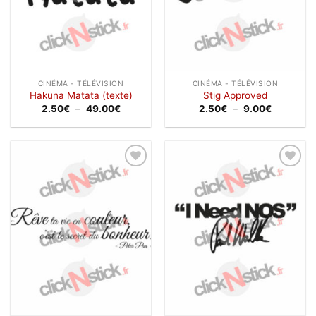
CINÉMA - TÉLÉVISION
CINÉMA - TÉLÉVISION
Hakuna Matata (texte)
Stig Approved
Plage
Plage
2.50
€
–
49.00
€
2.50
€
–
9.00
€
de
de
prix :
prix :
2.50€
2.50€
à
à
49.00€
9.00€
Ajouter
Ajouter
à la
à la
wishlist
wishlist