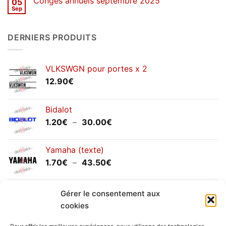
Congés annuels septembre 2025
05
SOLDES
d’hiver
Sep
Aucun
2026
commentaire
sur
Congés
DERNIERS PRODUITS
annuels
septembre
2025
VLKSWGN pour portes x 2
12.90
€
Bidalot
Plage
1.20
€
–
30.00
€
de
prix :
Yamaha (texte)
1.20€
Plage
1.70
€
–
43.50
€
à
de
30.00€
prix :
Yamaha (logo circulaire)
1.70€
Gérer le consentement aux
Plage
2.00
€
–
25.90
€
à
cookies
de
43.50€
prix :