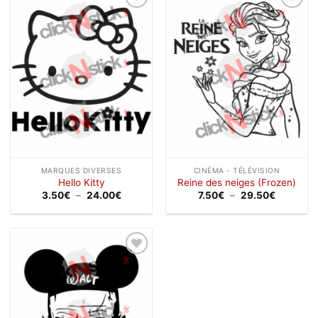
Ajouter
Ajouter
à la
à la
wishlist
wishlist
MARQUES DIVERSES
CINÉMA - TÉLÉVISION
Hello Kitty
Reine des neiges (Frozen)
Plage
Plage
3.50
€
–
24.00
€
7.50
€
–
29.50
€
de
de
prix :
prix :
3.50€
7.50€
à
à
24.00€
29.50€
Ajouter
à la
wishlist