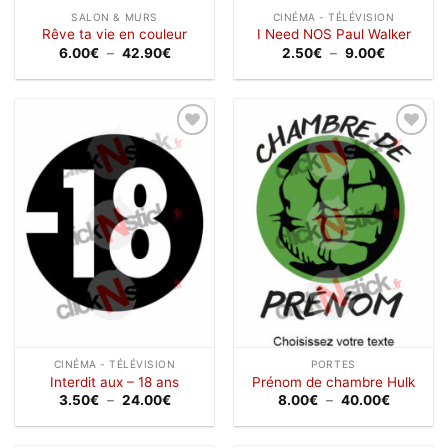
SALON & MURS
CINÉMA - TÉLÉVISION
Rêve ta vie en couleur
I Need NOS Paul Walker
Plage
Plage
6.00
€
–
42.90
€
2.50
€
–
9.00
€
de
de
prix :
prix :
6.00€
2.50€
à
à
42.90€
9.00€
Ajouter
Ajouter
à la
à la
wishlist
wishlist
CINÉMA - TÉLÉVISION
PORTES
Interdit aux – 18 ans
Prénom de chambre Hulk
Plage
Plage
3.50
€
–
24.00
€
8.00
€
–
40.00
€
de
de
prix :
prix :
3.50€
8.00€