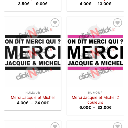
Plage
Plage
3.50
€
–
9.00
€
4.00
€
–
13.00
€
de
de
prix :
prix :
3.50€
4.00€
à
à
9.00€
13.00€
Ajouter
Ajouter
à la
à la
wishlist
wishlist
HUMOUR
HUMOUR
Merci Jacquie et Michel 2
Merci Jacquie et Michel
couleurs
Plage
4.00
€
–
24.00
€
de
Plage
6.00
€
–
32.00
€
prix :
de
4.00€
prix :
à
6.00€
24.00€
à
32.00€