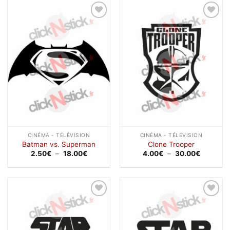
à
à
24.00€
40.00€
Ajouter
Ajouter
à la
à la
wishlist
wishlist
CINÉMA - TÉLÉVISION
CINÉMA - TÉLÉVISION
Batman vs. Superman
Clone Trooper
Plage
Plage
2.50
€
–
18.00
€
4.00
€
–
30.00
€
de
de
prix :
prix :
2.50€
4.00€
à
à
18.00€
30.00€
Ajouter
Ajouter
à la
à la
wishlist
wishlist