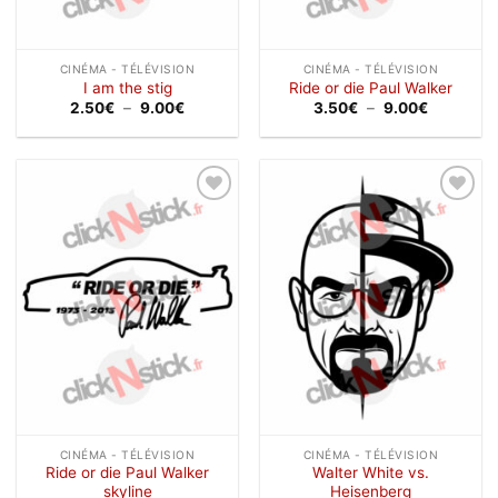
CINÉMA - TÉLÉVISION
CINÉMA - TÉLÉVISION
I am the stig
Ride or die Paul Walker
Plage
Plage
2.50
€
–
9.00
€
3.50
€
–
9.00
€
de
de
prix :
prix :
2.50€
3.50€
à
à
9.00€
9.00€
Ajouter
Ajouter
à la
à la
wishlist
wishlist
CINÉMA - TÉLÉVISION
CINÉMA - TÉLÉVISION
Ride or die Paul Walker
Walter White vs.
skyline
Heisenberg