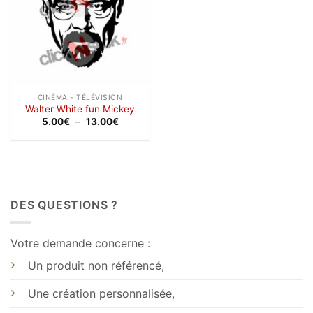
CINÉMA - TÉLÉVISION
Walter White fun Mickey
Plage
5.00
€
–
13.00
€
de
prix :
5.00€
à
13.00€
DES QUESTIONS ?
Votre demande concerne :
Un produit non référencé,
Une création personnalisée,