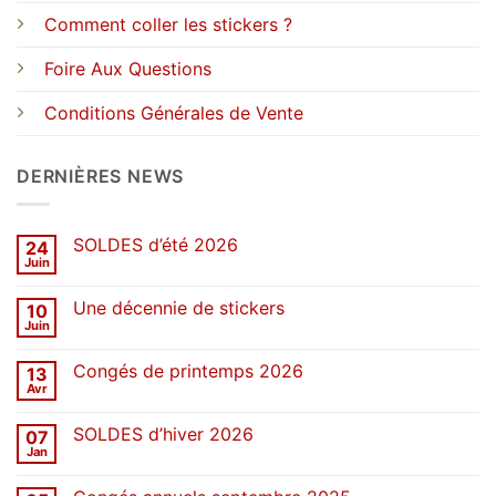
Comment coller les stickers ?
Foire Aux Questions
Conditions Générales de Vente
DERNIÈRES NEWS
SOLDES d’été 2026
24
Juin
Aucun
commentaire
sur
Une décennie de stickers
10
SOLDES
d’été
Juin
Aucun
2026
commentaire
sur
Congés de printemps 2026
13
Une
décennie
Avr
Aucun
de
commentaire
stickers
sur
SOLDES d’hiver 2026
07
Congés
de
Jan
Aucun
printemps
commentaire
2026
sur