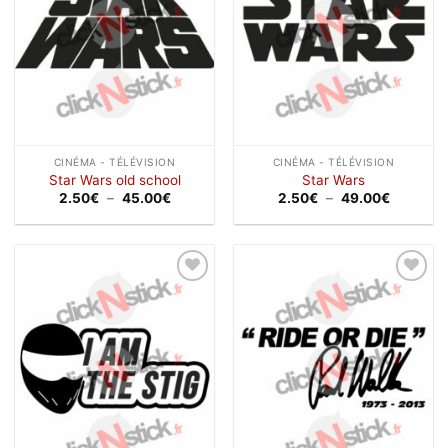
CINÉMA - TÉLÉVISION
CINÉMA - TÉLÉVISION
Star Wars old school
Star Wars
Plage
Plage
2.50
€
–
45.00
€
2.50
€
–
49.00
€
de
de
prix :
prix :
2.50€
2.50€
à
à
45.00€
49.00€
Ajouter
Ajouter
à la
à la
wishlist
wishlist