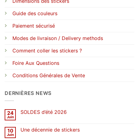
Dimensions des stickers
Guide des couleurs
Paiement sécurisé
Modes de livraison / Delivery methods
Comment coller les stickers ?
Foire Aux Questions
Conditions Générales de Vente
DERNIÈRES NEWS
SOLDES d’été 2026
24
Juin
Aucun
commentaire
sur
Une décennie de stickers
10
SOLDES
d’été
Juin
Aucun
2026