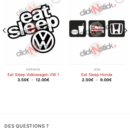
Ajouter
Ajouter
à la
à la
wishlist
wishlist
GERMAN
JDM
Eat Sleep Volkswagen VW 1
Eat Sleep Honda
Plage
Plage
3.50
€
–
12.00
€
2.50
€
–
9.00
€
de
de
prix :
prix :
3.50€
2.50€
à
à
12.00€
9.00€
DES QUESTIONS ?