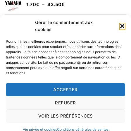
Plage
1.70
€
–
43.50
€
à
de
30.00€
prix :
Yamaha (logo circulaire)
1.70€
Gérer le consentement aux
Plage
2.00
€
–
25.90
€
à
cookies
de
43.50€
prix :
Pour offrir les meilleures expériences, nous utilisons des technologies
2.00€
telles que les cookies pour stocker et/ou accéder aux informations des
à
appareils. Le fait de consentir à ces technologies nous permettra de
Livraison vers la France exclusivement. Pour les pays
traiter des données telles que le comportement de navigation ou les ID
25.90€
uniques sur ce site. Le fait de ne pas consentir ou de retirer son
étrangers, prenez
contact
avec nous.
consentement peut avoir un effet négatif sur certaines caractéristiques
Delivery in France only. For international deliveries,
et fonctions.
please
contact us
.
Nous vous rappelons que nous sommes ouverts du
ACCEPTER
lundi au vendredi.
REFUSER
VOIR LES PRÉFÉRENCES
Copyright 2016 © clickNstick.fr - Le site stickers & déco par
l'agence de publicité
nk Design
|
Vie privée et cookies
Conditions générales de ventes