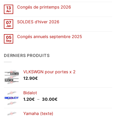
commentaire
sur
Congés de printemps 2026
13
Une
décennie
Avr
Aucun
de
commentaire
stickers
sur
SOLDES d’hiver 2026
07
Congés
de
Jan
Aucun
printemps
commentaire
2026
sur
Congés annuels septembre 2025
05
SOLDES
d’hiver
Sep
Aucun
2026
commentaire
sur
Congés
DERNIERS PRODUITS
annuels
septembre
2025
VLKSWGN pour portes x 2
12.90
€
Bidalot
Plage
1.20
€
–
30.00
€
de
prix :
Yamaha (texte)
1.20€