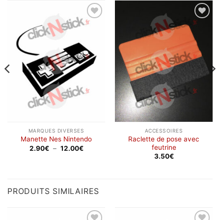
Ajouter
Ajouter
à la
à la
wishlist
wishlist
MARQUES DIVERSES
ACCESSOIRES
Raclette de pose avec
Manette Nes Nintendo
feutrine
Plage
2.90
€
–
12.00
€
de
3.50
€
prix :
2.90€
à
12.00€
PRODUITS SIMILAIRES