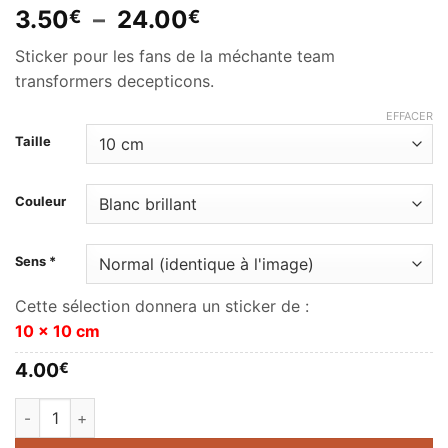
Plage
3.50
–
24.00
€
€
de
Sticker pour les fans de la méchante team
prix :
transformers decepticons.
3.50€
à
EFFACER
24.00€
Taille
Couleur
Sens *
Cette sélection donnera un sticker de :
10 x 10 cm
4.00
€
quantité de Transformers Decepticon