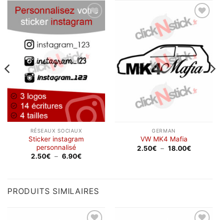
Ajouter
Ajouter
à la
à la
wishlist
wishlist
RÉSEAUX SOCIAUX
GERMAN
Sticker instagram
VW MK4 Mafia
personnalisé
Plage
2.50
€
–
18.00
€
de
Plage
2.50
€
–
6.90
€
prix :
de
2.50€
prix :
à
2.50€
18.00€
à
6.90€
PRODUITS SIMILAIRES