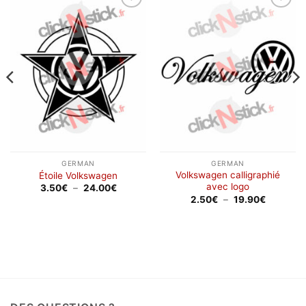
Ajouter
Ajouter
à la
à la
wishlist
wishlist
GERMAN
GERMAN
Volkswagen calligraphié
Étoile Volkswagen
avec logo
Plage
3.50
€
–
24.00
€
de
Plage
2.50
€
–
19.90
€
prix :
de
3.50€
prix :
à
2.50€
24.00€
à
19.90€