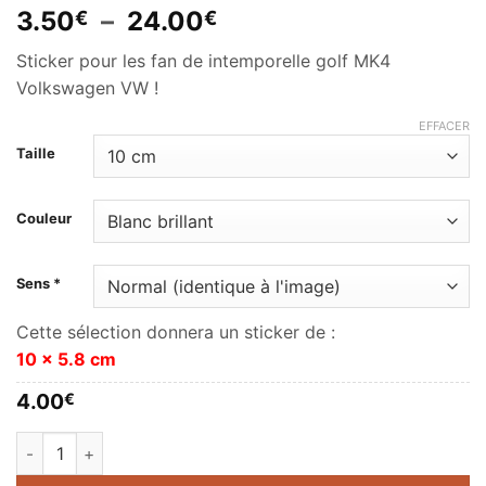
Plage
3.50
–
24.00
€
€
de
Sticker pour les fan de intemporelle golf MK4
prix :
Volkswagen VW !
3.50€
à
EFFACER
24.00€
Taille
Couleur
Sens *
Cette sélection donnera un sticker de :
10 x 5.8 cm
4.00
€
quantité de Volkswagen Golf MK4