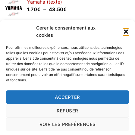
Yamaha (texte)
1.20€
Plage
1.70
€
–
43.50
€
à
de
30.00€
prix :
Yamaha (logo circulaire)
1.70€
Gérer le consentement aux
Plage
2.00
€
–
25.90
€
à
cookies
de
43.50€
prix :
Pour offrir les meilleures expériences, nous utilisons des technologies
2.00€
telles que les cookies pour stocker et/ou accéder aux informations des
à
appareils. Le fait de consentir à ces technologies nous permettra de
Livraison vers la France exclusivement. Pour les pays
traiter des données telles que le comportement de navigation ou les ID
25.90€
uniques sur ce site. Le fait de ne pas consentir ou de retirer son
étrangers, prenez
contact
avec nous.
consentement peut avoir un effet négatif sur certaines caractéristiques
Delivery in France only. For international deliveries,
et fonctions.
please
contact us
.
Nous vous rappelons que nous sommes ouverts du
ACCEPTER
lundi au vendredi.
REFUSER
VOIR LES PRÉFÉRENCES
Copyright 2016 © clickNstick.fr - Le site stickers & déco par
l'agence de publicité
nk Design
|