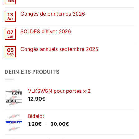
d’été
Juin
Aucun
2026
commentaire
sur
Congés de printemps 2026
13
Une
décennie
Avr
Aucun
de
commentaire
stickers
sur
SOLDES d’hiver 2026
07
Congés
de
Jan
Aucun
printemps
commentaire
2026
sur
Congés annuels septembre 2025
05
SOLDES
d’hiver
Sep
Aucun
2026
commentaire
sur
Congés
DERNIERS PRODUITS
annuels
septembre
2025
VLKSWGN pour portes x 2
12.90
€
Bidalot
Plage
1.20
€
–
30.00
€
de
prix :