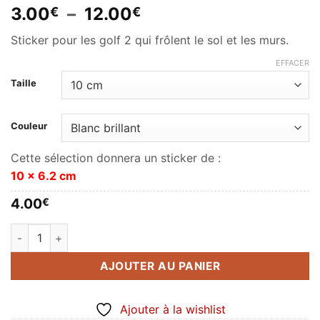
Plage
3.00
–
12.00
€
€
de
Sticker pour les golf 2 qui frôlent le sol et les murs.
prix :
3.00€
EFFACER
à
Taille
12.00€
Couleur
Cette sélection donnera un sticker de :
10 x 6.2 cm
4.00
€
quantité de Golf MK2 Down N Out
AJOUTER AU PANIER
Ajouter à la wishlist