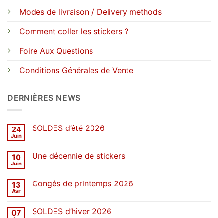
Modes de livraison / Delivery methods
Comment coller les stickers ?
Foire Aux Questions
Conditions Générales de Vente
DERNIÈRES NEWS
SOLDES d’été 2026
24
Juin
Aucun
commentaire
sur
Une décennie de stickers
10
SOLDES
d’été
Juin
Aucun
2026
commentaire
sur
Congés de printemps 2026
13
Une
décennie
Avr
Aucun
de
commentaire
stickers
sur
SOLDES d’hiver 2026
07
Congés