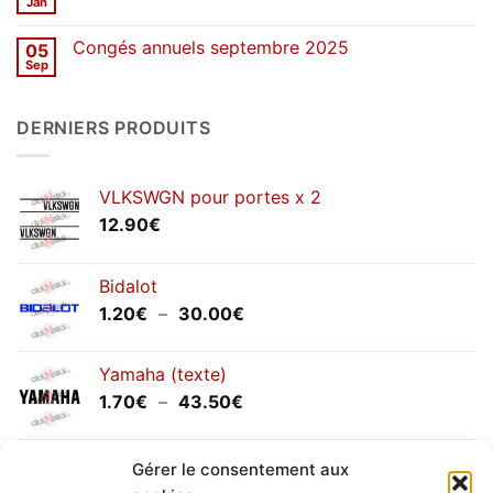
de
Jan
Aucun
printemps
commentaire
2026
sur
Congés annuels septembre 2025
05
SOLDES
d’hiver
Sep
Aucun
2026
commentaire
sur
Congés
DERNIERS PRODUITS
annuels
septembre
2025
VLKSWGN pour portes x 2
12.90
€
Bidalot
Plage
1.20
€
–
30.00
€
de
prix :
Yamaha (texte)
1.20€
Plage
1.70
€
–
43.50
€
à
de
30.00€
prix :
Yamaha (logo circulaire)
1.70€
Gérer le consentement aux
Plage
2.00
€
–
25.90
€
à