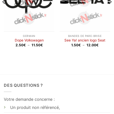
GERMAN
BANDES DE PARE-BRISE
Dope Volkswagen
See Ya! ancien logo Seat
Plage
Plage
2.50
€
–
11.50
€
1.50
€
–
12.00
€
de
de
prix :
prix :
2.50€
1.50€
à
à
11.50€
12.00€
DES QUESTIONS ?
Votre demande concerne :
Un produit non référencé,