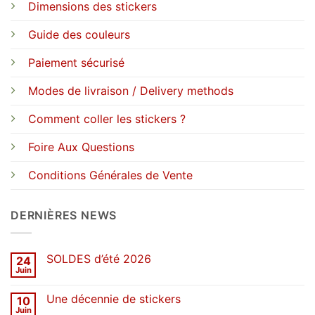
Dimensions des stickers
Guide des couleurs
Paiement sécurisé
Modes de livraison / Delivery methods
Comment coller les stickers ?
Foire Aux Questions
Conditions Générales de Vente
DERNIÈRES NEWS
SOLDES d’été 2026
24
Juin
Aucun
commentaire
sur
Une décennie de stickers
10
SOLDES
d’été
Juin
Aucun