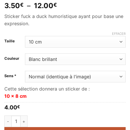
Plage
3.50
–
12.00
€
€
de
Sticker fuck a duck humoristique ayant pour base une
prix :
expression.
3.50€
à
EFFACER
12.00€
Taille
Couleur
Sens *
Cette sélection donnera un sticker de :
10 x 8 cm
4.00
€
quantité de Fuck a duck