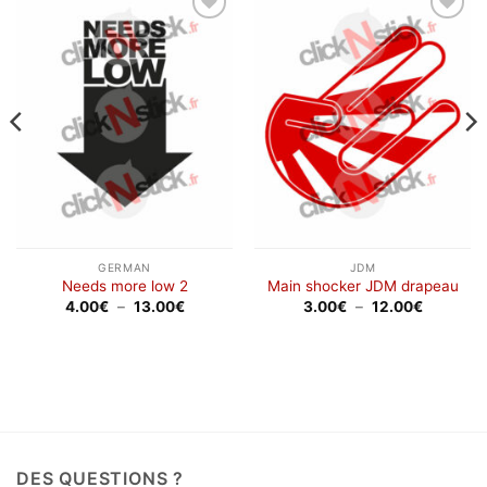
Ajouter
Ajouter
à la
à la
wishlist
wishlist
GERMAN
JDM
Needs more low 2
Main shocker JDM drapeau
Plage
Plage
4.00
€
–
13.00
€
3.00
€
–
12.00
€
de
de
prix :
prix :
4.00€
3.00€
à
à
13.00€
12.00€
DES QUESTIONS ?