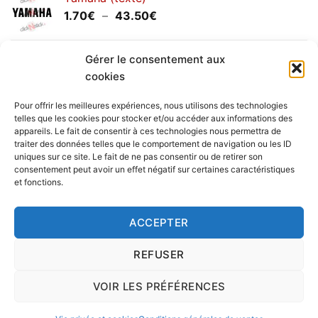
1.20€
Plage
1.70
€
–
43.50
€
à
de
30.00€
prix :
Yamaha (logo circulaire)
1.70€
Gérer le consentement aux
Plage
2.00
€
–
25.90
€
à
cookies
de
43.50€
prix :
Pour offrir les meilleures expériences, nous utilisons des technologies
2.00€
telles que les cookies pour stocker et/ou accéder aux informations des
à
appareils. Le fait de consentir à ces technologies nous permettra de
Livraison vers la France exclusivement. Pour les pays
traiter des données telles que le comportement de navigation ou les ID
25.90€
uniques sur ce site. Le fait de ne pas consentir ou de retirer son
étrangers, prenez
contact
avec nous.
consentement peut avoir un effet négatif sur certaines caractéristiques
Delivery in France only. For international deliveries,
et fonctions.
please
contact us
.
Nous vous rappelons que nous sommes ouverts du
ACCEPTER
lundi au vendredi.
REFUSER
VOIR LES PRÉFÉRENCES
Copyright 2016 © clickNstick.fr - Le site stickers & déco par
l'agence de publicité
nk Design
|