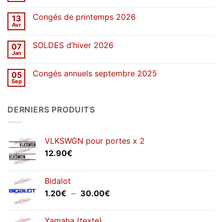
2026
commentaire
sur
Congés de printemps 2026
13
Une
décennie
Avr
Aucun
de
commentaire
stickers
sur
SOLDES d’hiver 2026
07
Congés
de
Jan
Aucun
printemps
commentaire
2026
sur
Congés annuels septembre 2025
05
SOLDES
d’hiver
Sep
Aucun
2026
commentaire
sur
Congés
DERNIERS PRODUITS
annuels
septembre
2025
VLKSWGN pour portes x 2
12.90
€
Bidalot
Plage
1.20
€
–
30.00
€
de
prix :
Yamaha (texte)