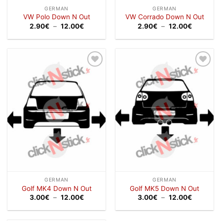
GERMAN
GERMAN
VW Polo Down N Out
VW Corrado Down N Out
Plage
Plage
2.90
€
–
12.00
€
2.90
€
–
12.00
€
de
de
prix :
prix :
2.90€
2.90€
à
à
12.00€
12.00€
Ajouter
Ajouter
à la
à la
wishlist
wishlist
GERMAN
GERMAN
Golf MK4 Down N Out
Golf MK5 Down N Out
Plage
Plage
3.00
€
–
12.00
€
3.00
€
–
12.00
€
de
de
prix :
prix :
3.00€
3.00€