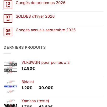
sur
Congés de printemps 2026
13
Une
décennie
Avr
Aucun
de
commentaire
stickers
sur
SOLDES d’hiver 2026
07
Congés
de
Jan
Aucun
printemps
commentaire
2026
sur
Congés annuels septembre 2025
05
SOLDES
d’hiver
Sep
Aucun
2026
commentaire
sur
Congés
DERNIERS PRODUITS
annuels
septembre
2025
VLKSWGN pour portes x 2
12.90
€
Bidalot
Plage
1.20
€
–
30.00
€
de
prix :
Yamaha (texte)
1.20€
Plage
1.70
€
–
43.50
€