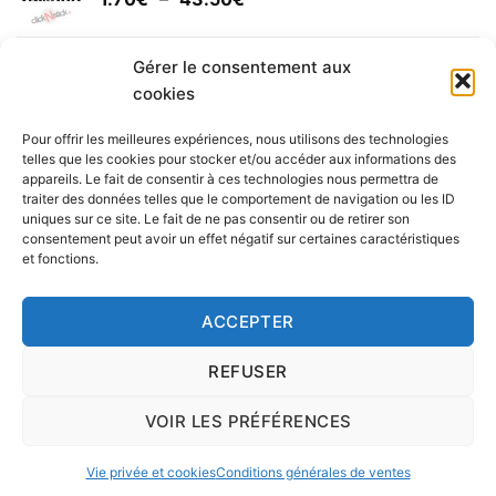
à
de
30.00€
prix :
Yamaha (logo circulaire)
1.70€
Gérer le consentement aux
Plage
2.00
€
–
25.90
€
à
cookies
de
43.50€
prix :
Pour offrir les meilleures expériences, nous utilisons des technologies
2.00€
telles que les cookies pour stocker et/ou accéder aux informations des
à
appareils. Le fait de consentir à ces technologies nous permettra de
Livraison vers la France exclusivement. Pour les pays
traiter des données telles que le comportement de navigation ou les ID
25.90€
uniques sur ce site. Le fait de ne pas consentir ou de retirer son
étrangers, prenez
contact
avec nous.
consentement peut avoir un effet négatif sur certaines caractéristiques
Delivery in France only. For international deliveries,
et fonctions.
please
contact us
.
Nous vous rappelons que nous sommes ouverts du
ACCEPTER
lundi au vendredi.
REFUSER
VOIR LES PRÉFÉRENCES
Copyright 2016 © clickNstick.fr - Le site stickers & déco par
l'agence de publicité
nk Design
|
Vie privée et cookies
Conditions générales de ventes