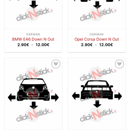
GERMAN
GERMAN
BMW E46 Down N Out
Opel Corsa Down N Out
Plage
Plage
2.90
€
–
12.00
€
2.90
€
–
12.00
€
de
de
prix :
prix :
2.90€
2.90€
à
à
12.00€
12.00€
Ajouter
Ajouter
à la
à la
wishlist
wishlist