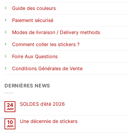
Guide des couleurs
Paiement sécurisé
Modes de livraison / Delivery methods
Comment coller les stickers ?
Foire Aux Questions
Conditions Générales de Vente
DERNIÈRES NEWS
SOLDES d’été 2026
24
Juin
Aucun
commentaire
sur
Une décennie de stickers
10
SOLDES
d’été
Juin
Aucun
2026
commentaire