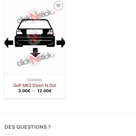
à
à
12.00€
12.00€
Ajouter
à la
wishlist
GERMAN
Golf MK2 Down N Out
Plage
3.00
€
–
12.00
€
de
prix :
3.00€
à
12.00€
DES QUESTIONS ?