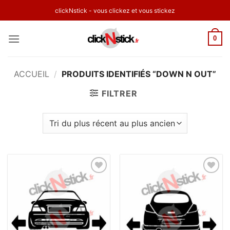
Passer
clickNstick - vous clickez et vous stickez
au
contenu
0
ACCUEIL
/
PRODUITS IDENTIFIÉS “DOWN N OUT”
FILTRER
Ajouter
Ajouter
à la
à la
wishlist
wishlist