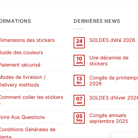
FORMATIONS
DERNIÈRES NEWS
Dimensions des stickers
SOLDES d’été 2026
24
Juin
Aucun
commentaire
Guide des couleurs
sur
Une décennie de
10
SOLDES
d’été
Juin
stickers
Paiement sécurisé
2026
Aucun
commentaire
Modes de livraison /
Congés de printemp
13
sur
Une
Avr
2026
Delivery methods
décennie
de
Aucun
stickers
commentaire
Comment coller les stickers
SOLDES d’hiver 202
07
sur
Congés
Jan
?
Aucun
de
commentaire
printemps
sur
2026
Congés annuels
05
SOLDES
Foire Aux Questions
d’hiver
Sep
septembre 2025
2026
Aucun
Conditions Générales de
commentaire
sur
Vente