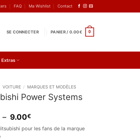
kers
FAQ
Ma Wishlist
Contact
0
SE CONNECTER
PANIER /
0.00
€
Extras
/
VOITURE
/
MARQUES ET MODÈLES
bishi Power Systems
Plage
–
9.00
€
de
itsubishi pour les fans de la marque
prix :
e
2.50€