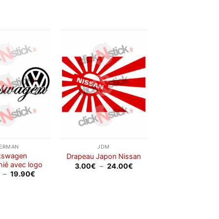
12.00€
12.00€
Ajouter
Ajouter
à la
à la
wishlist
wishlist
ERMAN
JDM
kswagen
Drapeau Japon Nissan
phié avec logo
Plage
3.00
€
–
24.00
€
de
Plage
–
19.90
€
prix :
de
3.00€
prix :
à
2.50€
24.00€
à
19.90€