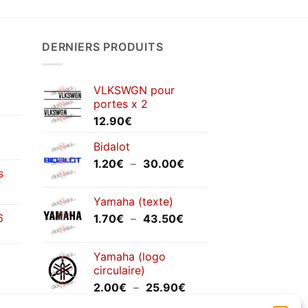
DERNIERS PRODUITS
VLKSWGN pour
portes x 2
12.90
€
Bidalot
Plage
1.20
€
–
30.00
€
s
de
prix :
Yamaha (texte)
1.20€
6
Plage
1.70
€
–
43.50
€
à
de
30.00€
prix :
Yamaha (logo
1.70€
circulaire)
à
Plage
2.00
€
–
25.90
€
43.50€
de