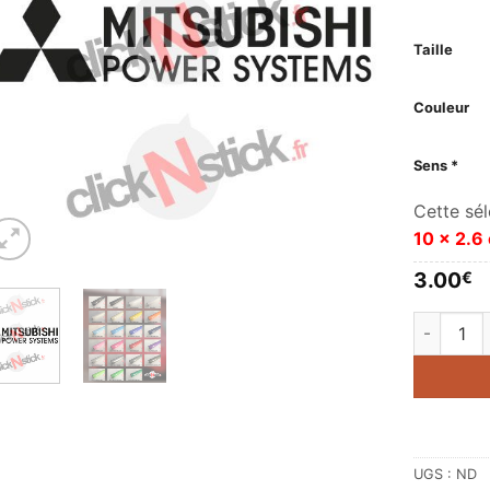
Taille
Couleur
Sens *
Cette sél
10 x 2.6
3.00
€
quantité 
UGS :
ND