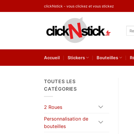
Passer
clickNstick - vous clickez et vous stickez
au
contenu
Rec
pour
Accueil
Stickers
Bouteilles
R
TOUTES LES
CATÉGORIES
2 Roues
Personnalisation de
bouteilles