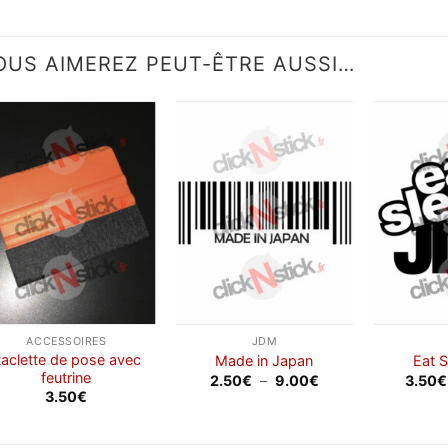
OUS AIMEREZ PEUT-ÊTRE AUSSI…
Ajouter
Ajouter
à la
à la
wishlist
wishlist
ACCESSOIRES
JDM
aclette de pose avec
Made in Japan
Eat 
feutrine
Plage
2.50
€
–
9.00
€
3.50
€
de
3.50
€
prix :
2.50€
à