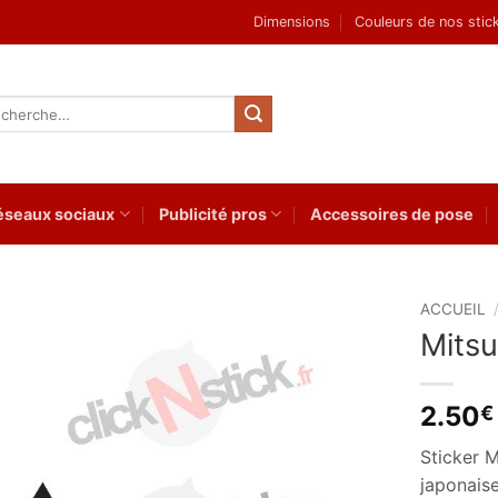
Dimensions
Couleurs de nos stic
herche
 :
éseaux sociaux
Publicité pros
Accessoires de pose
ACCUEIL
Mitsu
Ajouter
à la
wishlist
2.50
€
Sticker M
japonais