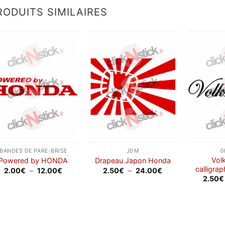
9.00€
RODUITS SIMILAIRES
Ajouter
Ajouter
à la
à la
wishlist
wishlist
BANDES DE PARE-BRISE
JDM
G
Vol
Powered by HONDA
Drapeau Japon Honda
calligra
Plage
Plage
2.00
€
–
12.00
€
2.50
€
–
24.00
€
de
de
2.50
€
prix :
prix :
2.00€
2.50€
à
à
12.00€
24.00€