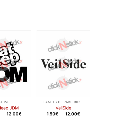
Ajouter
Ajouter
à la
à la
wishlist
wishlist
JDM
BANDES DE PARE-BRISE
Sleep JDM
VeilSide
Plage
Plage
–
12.00
€
1.50
€
–
12.00
€
de
de
prix :
prix :
3.50€
1.50€
à
à