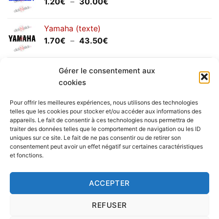
Plage
1.20
€
–
30.00
€
de
prix :
Yamaha (texte)
1.20€
Plage
1.70
€
–
43.50
€
à
de
30.00€
prix :
Yamaha (logo circulaire)
1.70€
Gérer le consentement aux
Plage
2.00
€
–
25.90
€
à
cookies
de
43.50€
prix :
Pour offrir les meilleures expériences, nous utilisons des technologies
2.00€
telles que les cookies pour stocker et/ou accéder aux informations des
à
appareils. Le fait de consentir à ces technologies nous permettra de
Livraison vers la France exclusivement. Pour les pays
traiter des données telles que le comportement de navigation ou les ID
25.90€
uniques sur ce site. Le fait de ne pas consentir ou de retirer son
étrangers, prenez
contact
avec nous.
consentement peut avoir un effet négatif sur certaines caractéristiques
Delivery in France only. For international deliveries,
et fonctions.
please
contact us
.
Nous vous rappelons que nous sommes ouverts du
ACCEPTER
lundi au vendredi.
REFUSER