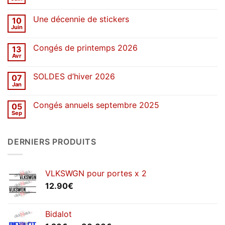
Aucun
commentaire
sur
Une décennie de stickers
10
SOLDES
d’été
Juin
Aucun
2026
commentaire
sur
Congés de printemps 2026
13
Une
décennie
Avr
Aucun
de
commentaire
stickers
sur
SOLDES d’hiver 2026
07
Congés
de
Jan
Aucun
printemps
commentaire
2026
sur
Congés annuels septembre 2025
05
SOLDES
d’hiver
Sep
Aucun
2026
commentaire
sur
Congés
DERNIERS PRODUITS
annuels
septembre
2025
VLKSWGN pour portes x 2
12.90
€
Bidalot