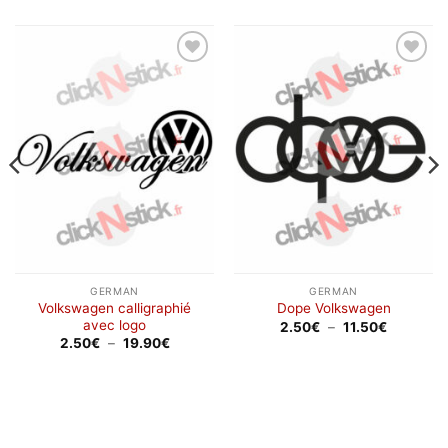
Ajouter
Ajouter
à la
à la
wishlist
wishlist
GERMAN
GERMAN
Volkswagen calligraphié
Dope Volkswagen
avec logo
Plage
2.50
€
–
11.50
€
de
Plage
2.50
€
–
19.90
€
prix :
de
2.50€
prix :
à
2.50€
11.50€
à
19.90€