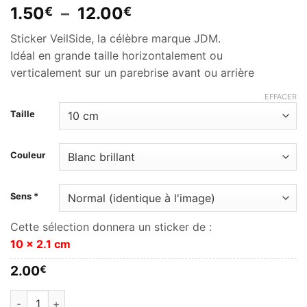
Plage
1.50
–
12.00
€
€
de
Sticker VeilSide, la célèbre marque JDM.
prix :
Idéal en grande taille horizontalement ou
1.50€
verticalement sur un parebrise avant ou arrière
à
12.00€
EFFACER
Taille
Couleur
Sens *
Cette sélection donnera un sticker de :
10 x 2.1 cm
2.00
€
quantité de VeilSide