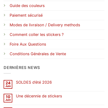
Guide des couleurs
Paiement sécurisé
Modes de livraison / Delivery methods
Comment coller les stickers ?
Foire Aux Questions
Conditions Générales de Vente
DERNIÈRES NEWS
SOLDES d’été 2026
24
Juin
Aucun
commentaire
sur
Une décennie de stickers
10
SOLDES
d’été
Juin
Aucun
2026
commentaire
sur