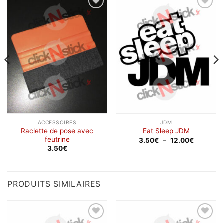
Ajouter
Ajouter
à la
à la
wishlist
wishlist
ACCESSOIRES
JDM
Raclette de pose avec
Eat Sleep JDM
feutrine
Plage
3.50
€
–
12.00
€
de
3.50
€
prix :
3.50€
à
12.00€
PRODUITS SIMILAIRES