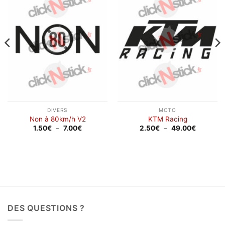
Ajouter
Ajouter
à la
à la
wishlist
wishlist
DIVERS
MOTO
Non à 80km/h V2
KTM Racing
Plage
Plage
1.50
€
–
7.00
€
2.50
€
–
49.00
€
de
de
prix :
prix :
1.50€
2.50€
à
à
7.00€
49.00€
DES QUESTIONS ?