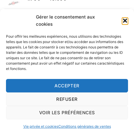
de
30.00€
prix :
Yamaha (logo circulaire)
1.70€
Gérer le consentement aux
Plage
2.00
€
–
25.90
€
à
cookies
de
43.50€
prix :
Pour offrir les meilleures expériences, nous utilisons des technologies
2.00€
telles que les cookies pour stocker et/ou accéder aux informations des
à
appareils. Le fait de consentir à ces technologies nous permettra de
Livraison vers la France exclusivement. Pour les pays
traiter des données telles que le comportement de navigation ou les ID
25.90€
uniques sur ce site. Le fait de ne pas consentir ou de retirer son
étrangers, prenez
contact
avec nous.
consentement peut avoir un effet négatif sur certaines caractéristiques
Delivery in France only. For international deliveries,
et fonctions.
please
contact us
.
Nous vous rappelons que nous sommes ouverts du
ACCEPTER
lundi au vendredi.
REFUSER
VOIR LES PRÉFÉRENCES
Copyright 2016 © clickNstick.fr - Le site stickers & déco par
l'agence de publicité
nk Design
|
Vie privée et cookies
Conditions générales de ventes