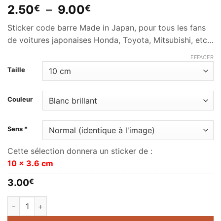
Plage
2.50
–
9.00
€
€
de
Sticker code barre Made in Japan, pour tous les fans
prix :
de voitures japonaises Honda, Toyota, Mitsubishi, etc…
2.50€
à
EFFACER
9.00€
Taille
Couleur
Sens *
Cette sélection donnera un sticker de :
10 x 3.6 cm
3.00
€
quantité de Made in Japan