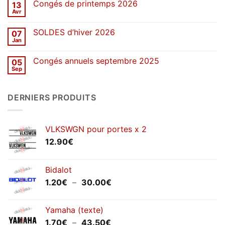
Congés de printemps 2026
13
Une
décennie
Avr
Aucun
de
commentaire
stickers
sur
SOLDES d’hiver 2026
07
Congés
de
Jan
Aucun
printemps
commentaire
2026
sur
Congés annuels septembre 2025
05
SOLDES
d’hiver
Sep
Aucun
2026
commentaire
sur
Congés
DERNIERS PRODUITS
annuels
septembre
2025
VLKSWGN pour portes x 2
12.90
€
Bidalot
Plage
1.20
€
–
30.00
€
de
prix :
Yamaha (texte)
1.20€
Plage
1.70
€
–
43.50
€
à