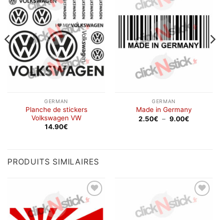
à la
à la
wishlist
wishlist
GERMAN
GERMAN
Planche de stickers
Made in Germany
Volkswagen VW
Plage
2.50
€
–
9.00
€
de
14.90
€
prix :
2.50€
à
9.00€
PRODUITS SIMILAIRES
Ajouter
Ajouter
à la
à la
wishlist
wishlist