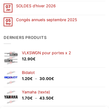
commentaire
stickers
sur
SOLDES d’hiver 2026
07
Congés
de
Jan
Aucun
printemps
commentaire
2026
sur
Congés annuels septembre 2025
05
SOLDES
d’hiver
Sep
Aucun
2026
commentaire
sur
Congés
DERNIERS PRODUITS
annuels
septembre
2025
VLKSWGN pour portes x 2
12.90
€
Bidalot
Plage
1.20
€
–
30.00
€
de
prix :
Yamaha (texte)
1.20€
Plage
1.70
€
–
43.50
€
à
de
30.00€
prix :