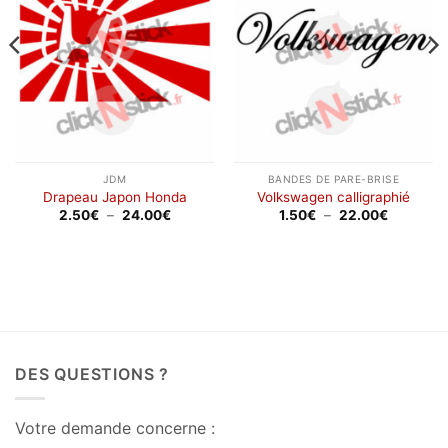
JDM
BANDES DE PARE-BRISE
Drapeau Japon Honda
Volkswagen calligraphié
Plage
Plage
2.50
€
–
24.00
€
1.50
€
–
22.00
€
de
de
prix :
prix :
2.50€
1.50€
à
à
24.00€
22.00€
DES QUESTIONS ?
Votre demande concerne :