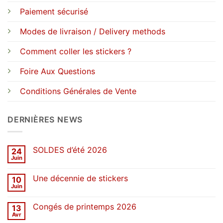
Paiement sécurisé
Modes de livraison / Delivery methods
Comment coller les stickers ?
Foire Aux Questions
Conditions Générales de Vente
DERNIÈRES NEWS
SOLDES d’été 2026
24
Juin
Aucun
commentaire
sur
Une décennie de stickers
10
SOLDES
d’été
Juin
Aucun
2026
commentaire
sur
Congés de printemps 2026
13
Une
décennie
Avr
Aucun
de