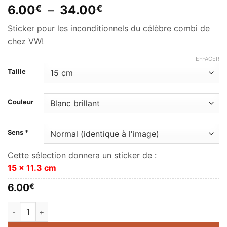
Plage
6.00
–
34.00
€
€
de
Sticker pour les inconditionnels du célèbre combi de
prix :
chez VW!
6.00€
à
EFFACER
34.00€
Taille
Couleur
Sens *
Cette sélection donnera un sticker de :
15 x 11.3 cm
6.00
€
quantité de Volkswagen Combi van