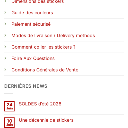
Dimensions des stickers
Guide des couleurs
Paiement sécurisé
Modes de livraison / Delivery methods
Comment coller les stickers ?
Foire Aux Questions
Conditions Générales de Vente
DERNIÈRES NEWS
SOLDES d’été 2026
24
Juin
Aucun
commentaire
sur
Une décennie de stickers
10
SOLDES
d’été
Juin
Aucun
2026