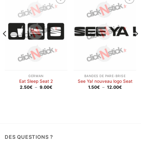
Ajouter
Ajouter
à la
à la
wishlist
wishlist
GERMAN
BANDES DE PARE-BRISE
Eat Sleep Seat 2
See Ya! nouveau logo Seat
Plage
Plage
2.50
€
–
9.00
€
1.50
€
–
12.00
€
de
de
prix :
prix :
2.50€
1.50€
à
à
9.00€
12.00€
DES QUESTIONS ?