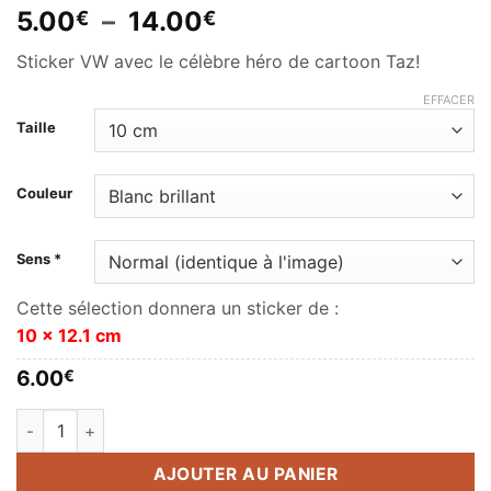
Plage
5.00
–
14.00
€
€
de
Sticker VW avec le célèbre héro de cartoon Taz!
prix :
5.00€
EFFACER
à
Taille
14.00€
Couleur
Sens *
Cette sélection donnera un sticker de :
10 x 12.1 cm
6.00
€
quantité de Taz cartoon volkswagen
AJOUTER AU PANIER