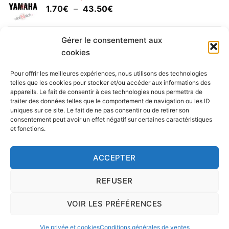
Plage
1.70
€
–
43.50
€
à
de
30.00€
prix :
Yamaha (logo circulaire)
1.70€
Gérer le consentement aux
Plage
2.00
€
–
25.90
€
à
cookies
de
43.50€
prix :
Pour offrir les meilleures expériences, nous utilisons des technologies
2.00€
telles que les cookies pour stocker et/ou accéder aux informations des
à
appareils. Le fait de consentir à ces technologies nous permettra de
Livraison vers la France exclusivement. Pour les pays
traiter des données telles que le comportement de navigation ou les ID
25.90€
uniques sur ce site. Le fait de ne pas consentir ou de retirer son
étrangers, prenez
contact
avec nous.
consentement peut avoir un effet négatif sur certaines caractéristiques
Delivery in France only. For international deliveries,
et fonctions.
please
contact us
.
Nous vous rappelons que nous sommes ouverts du
ACCEPTER
lundi au vendredi.
REFUSER
VOIR LES PRÉFÉRENCES
Copyright 2016 © clickNstick.fr - Le site stickers & déco par
l'agence de publicité
nk Design
|
Vie privée et cookies
Conditions générales de ventes