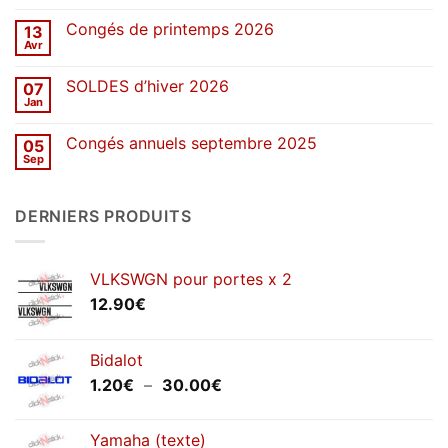
commentaire
sur
Congés de printemps 2026
13
Une
décennie
Avr
Aucun
de
commentaire
stickers
sur
SOLDES d’hiver 2026
07
Congés
de
Jan
Aucun
printemps
commentaire
2026
sur
Congés annuels septembre 2025
05
SOLDES
d’hiver
Sep
Aucun
2026
commentaire
sur
Congés
DERNIERS PRODUITS
annuels
septembre
2025
VLKSWGN pour portes x 2
12.90
€
Bidalot
Plage
1.20
€
–
30.00
€
de
prix :
Yamaha (texte)
1.20€