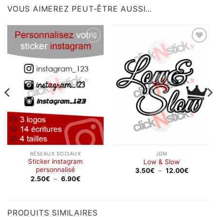
VOUS AIMEREZ PEUT-ÊTRE AUSSI…
Ajouter
Ajouter
à la
à la
wishlist
wishlist
RÉSEAUX SOCIAUX
JDM
Sticker instagram
Low & Slow
personnalisé
Plage
3.50
€
–
12.00
€
de
Plage
2.50
€
–
6.90
€
prix :
de
3.50€
prix :
à
2.50€
12.00€
à
6.90€
PRODUITS SIMILAIRES