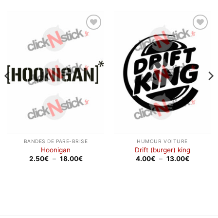
Ajouter
Ajouter
à la
à la
wishlist
wishlist
BANDES DE PARE-BRISE
HUMOUR VOITURE
Hoonigan
Drift (burger) king
Plage
Plage
2.50
€
–
18.00
€
4.00
€
–
13.00
€
de
de
prix :
prix :
2.50€
4.00€
à
à
18.00€
13.00€