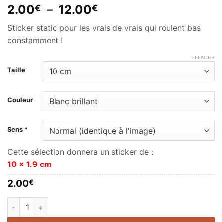
Plage
2.00
–
12.00
€
€
de
Sticker static pour les vrais de vrais qui roulent bas
prix :
constamment !
2.00€
à
EFFACER
12.00€
Taille
Couleur
Sens *
Cette sélection donnera un sticker de :
10 x 1.9 cm
2.00
€
quantité de Static coilover