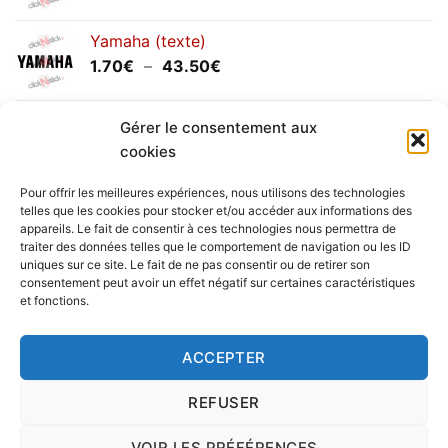
de
prix :
Yamaha (texte)
1.20€
Plage
1.70
€
–
43.50
€
à
de
30.00€
prix :
Yamaha (logo circulaire)
1.70€
Gérer le consentement aux
Plage
2.00
€
–
25.90
€
à
cookies
de
43.50€
prix :
Pour offrir les meilleures expériences, nous utilisons des technologies
2.00€
telles que les cookies pour stocker et/ou accéder aux informations des
à
appareils. Le fait de consentir à ces technologies nous permettra de
Livraison vers la France exclusivement. Pour les pays
traiter des données telles que le comportement de navigation ou les ID
25.90€
uniques sur ce site. Le fait de ne pas consentir ou de retirer son
étrangers, prenez
contact
avec nous.
consentement peut avoir un effet négatif sur certaines caractéristiques
Delivery in France only. For international deliveries,
et fonctions.
please
contact us
.
Nous vous rappelons que nous sommes ouverts du
ACCEPTER
lundi au vendredi.
REFUSER
VOIR LES PRÉFÉRENCES