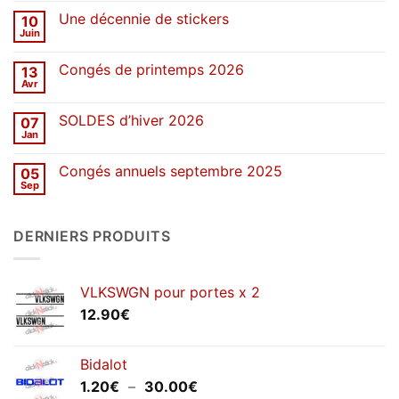
sur
Une décennie de stickers
10
SOLDES
d’été
Juin
Aucun
2026
commentaire
sur
Congés de printemps 2026
13
Une
décennie
Avr
Aucun
de
commentaire
stickers
sur
SOLDES d’hiver 2026
07
Congés
de
Jan
Aucun
printemps
commentaire
2026
sur
Congés annuels septembre 2025
05
SOLDES
d’hiver
Sep
Aucun
2026
commentaire
sur
Congés
DERNIERS PRODUITS
annuels
septembre
2025
VLKSWGN pour portes x 2
12.90
€
Bidalot
Plage
1.20
€
–
30.00
€