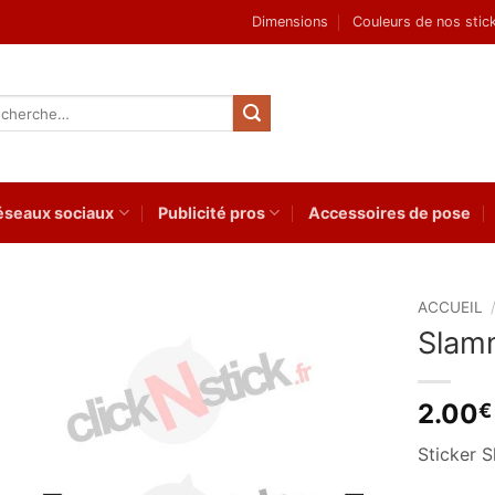
Dimensions
Couleurs de nos stic
herche
 :
éseaux sociaux
Publicité pros
Accessoires de pose
ACCUEIL
Slam
Ajouter
à la
wishlist
2.00
€
Sticker 