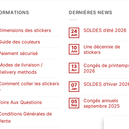
FORMATIONS
DERNIÈRES NEWS
Dimensions des stickers
SOLDES d’été 2026
24
Juin
Aucun
commentaire
Guide des couleurs
sur
Une décennie de
10
SOLDES
d’été
Juin
stickers
Paiement sécurisé
2026
Aucun
commentaire
Modes de livraison /
Congés de printemp
13
sur
Une
Avr
2026
Delivery methods
décennie
de
Aucun
stickers
commentaire
Comment coller les stickers
SOLDES d’hiver 202
07
sur
Congés
Jan
?
Aucun
de
commentaire
printemps
sur
2026
Congés annuels
05
SOLDES
Foire Aux Questions
d’hiver
Sep
septembre 2025
2026
Aucun
Conditions Générales de
commentaire
sur
Vente
Congés
annuels