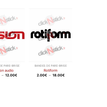
Ajouter
Ajouter
à la
à la
wishlist
wishlist
DE PARE-BRISE
BANDES DE PARE-BRISE
ion audio
Rotiform
Plage
Plage
–
12.00
€
2.00
€
–
18.00
€
de
de
prix :
prix :
2.00€
2.00€
à
à
12.00€
18.00€