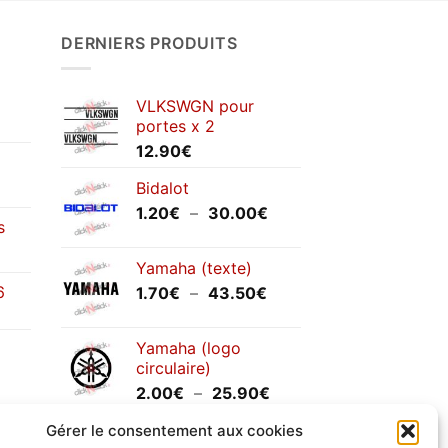
DERNIERS PRODUITS
VLKSWGN pour
portes x 2
12.90
€
Bidalot
Plage
1.20
€
–
30.00
€
s
de
prix :
Yamaha (texte)
1.20€
6
Plage
1.70
€
–
43.50
€
à
de
30.00€
prix :
Yamaha (logo
1.70€
circulaire)
à
Plage
2.00
€
–
25.90
€
43.50€
de
Gérer le consentement aux cookies
prix :