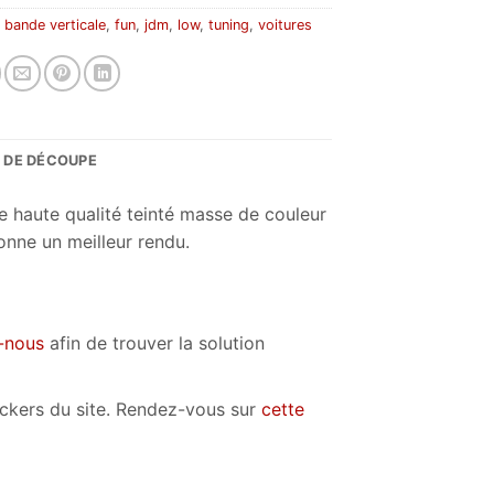
:
bande verticale
,
fun
,
jdm
,
low
,
tuning
,
voitures
S DE DÉCOUPE
e haute qualité teinté masse de couleur
onne un meilleur rendu.
-nous
afin de trouver la solution
tickers du site. Rendez-vous sur
cette