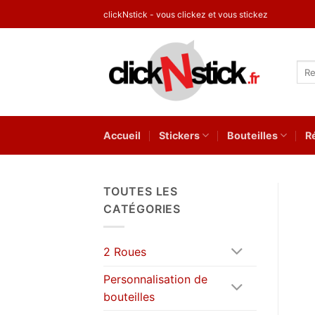
Passer
clickNstick - vous clickez et vous stickez
au
contenu
Rec
pour
Accueil
Stickers
Bouteilles
R
TOUTES LES
CATÉGORIES
2 Roues
Personnalisation de
bouteilles