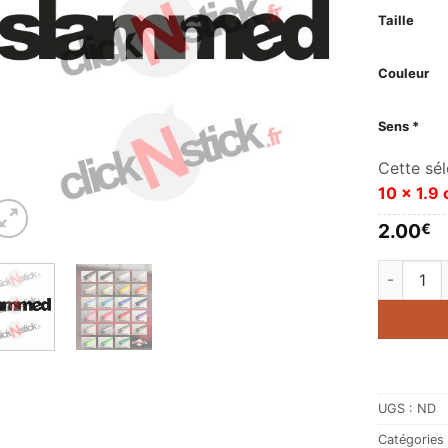
Taille
Couleur
Sens *
Cette sél
10 x 1.9
2.00
€
quantité 
UGS :
ND
Catégories