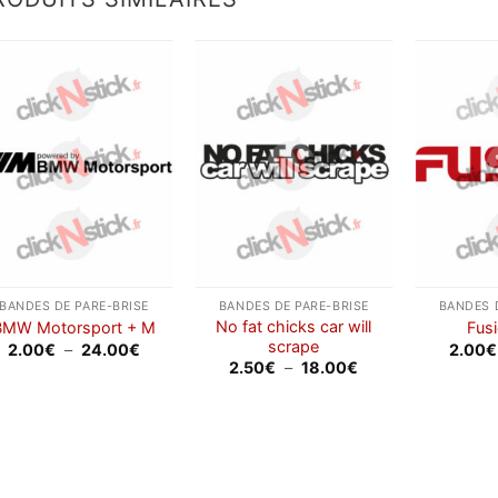
Ajouter
Ajouter
à la
à la
wishlist
wishlist
BANDES DE PARE-BRISE
BANDES DE PARE-BRISE
BANDES 
No fat chicks car will
BMW Motorsport + M
Fus
scrape
Plage
2.00
€
–
24.00
€
2.00
€
de
Plage
2.50
€
–
18.00
€
prix :
de
2.00€
prix :
à
2.50€
24.00€
à
18.00€