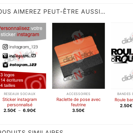
OUS AIMEREZ PEUT-ÊTRE AUSSI…
Ajouter
Ajouter
à la
à la
wishlist
wishlist
RÉSEAUX SOCIAUX
ACCESSOIRES
BANDES 
Sticker instagram
Raclette de pose avec
Roule ba
personnalisé
feutrine
2.50
€
Plage
2.50
€
–
6.90
€
3.50
€
de
prix :
2.50€
à
6.90€
RODUITS SIMILAIRES