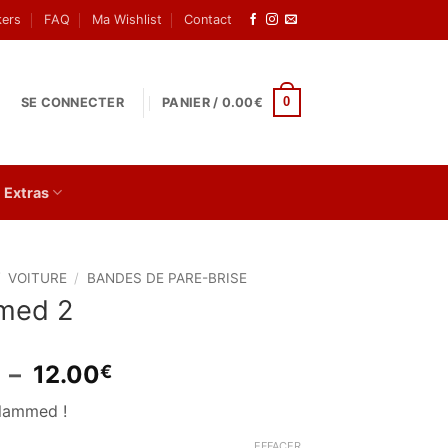
kers
FAQ
Ma Wishlist
Contact
0
SE CONNECTER
PANIER /
0.00
€
Extras
/
VOITURE
/
BANDES DE PARE-BRISE
med 2
Plage
–
12.00
€
de
Slammed !
prix :
2.00€
EFFACER