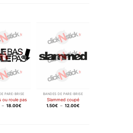
Ajouter
Ajouter
à la
à la
wishlist
wishlist
DE PARE-BRISE
BANDES DE PARE-BRISE
s ou roule pas
Slammed coupé
Plage
Plage
–
18.00
€
1.50
€
–
12.00
€
de
de
prix :
prix :
2.50€
1.50€
à
à
18.00€
12.00€