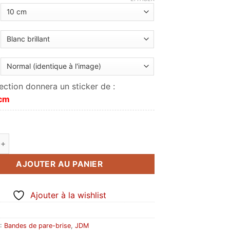
à
12.00€
ection donnera un sticker de :
 cm
de Slammed 2
AJOUTER AU PANIER
Ajouter à la wishlist
 :
Bandes de pare-brise
,
JDM