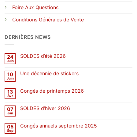
Foire Aux Questions
Conditions Générales de Vente
DERNIÈRES NEWS
SOLDES d’été 2026
24
Juin
Aucun
commentaire
sur
Une décennie de stickers
10
SOLDES
d’été
Juin
Aucun
2026
commentaire
sur
Congés de printemps 2026
13
Une
décennie
Avr
Aucun
de
commentaire
stickers
sur
SOLDES d’hiver 2026
07
Congés
de
Jan
Aucun
printemps
commentaire
2026
sur
Congés annuels septembre 2025
05
SOLDES
d’hiver
Sep
Aucun
2026
commentaire