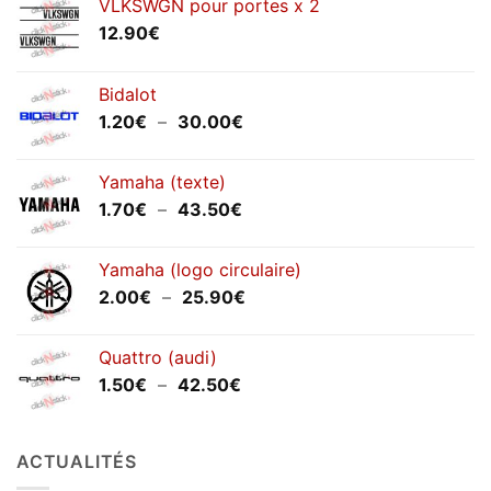
VLKSWGN pour portes x 2
12.90
€
Bidalot
Plage
1.20
€
–
30.00
€
de
prix :
Yamaha (texte)
1.20€
Plage
1.70
€
–
43.50
€
à
de
30.00€
prix :
Yamaha (logo circulaire)
1.70€
Plage
2.00
€
–
25.90
€
à
de
43.50€
prix :
Quattro (audi)
2.00€
Plage
1.50
€
–
42.50
€
à
de
25.90€
prix :
1.50€
ACTUALITÉS
à