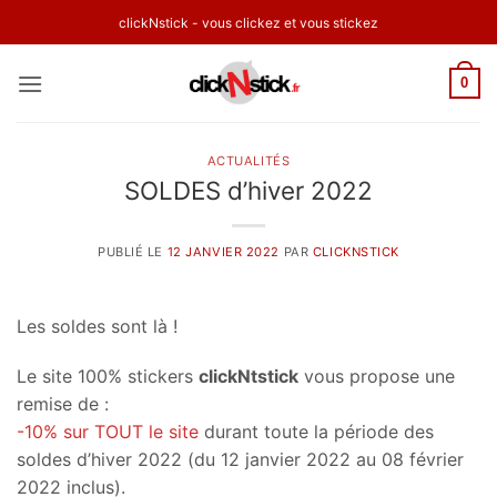
Passer
clickNstick - vous clickez et vous stickez
au
contenu
0
ACTUALITÉS
SOLDES d’hiver 2022
PUBLIÉ LE
12 JANVIER 2022
PAR
CLICKNSTICK
Les soldes sont là !
Le site 100% stickers
clickNtstick
vous propose une
remise de :
-10% sur TOUT le site
durant toute la période des
soldes d’hiver 2022 (du 12 janvier 2022 au 08 février
2022 inclus).