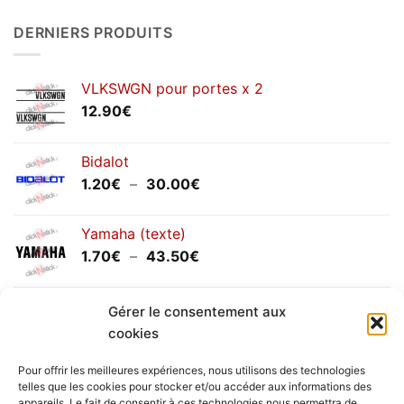
sur
Congés
DERNIERS PRODUITS
annuels
septembre
2025
VLKSWGN pour portes x 2
12.90
€
Bidalot
Plage
1.20
€
–
30.00
€
de
prix :
Yamaha (texte)
1.20€
Plage
1.70
€
–
43.50
€
à
de
30.00€
prix :
Yamaha (logo circulaire)
1.70€
Gérer le consentement aux
Plage
2.00
€
–
25.90
€
à
cookies
de
43.50€
prix :
Pour offrir les meilleures expériences, nous utilisons des technologies
2.00€
telles que les cookies pour stocker et/ou accéder aux informations des
à
appareils. Le fait de consentir à ces technologies nous permettra de