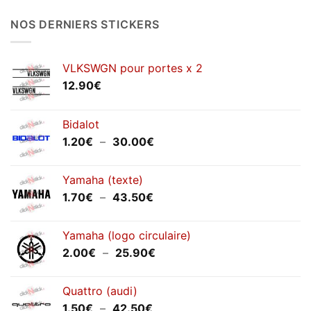
NOS DERNIERS STICKERS
VLKSWGN pour portes x 2
12.90
€
Bidalot
Plage
1.20
€
–
30.00
€
de
prix :
Yamaha (texte)
1.20€
Plage
1.70
€
–
43.50
€
à
de
30.00€
prix :
Yamaha (logo circulaire)
1.70€
Plage
2.00
€
–
25.90
€
à
de
43.50€
prix :
Quattro (audi)
2.00€
Plage
1.50
€
–
42.50
€
à