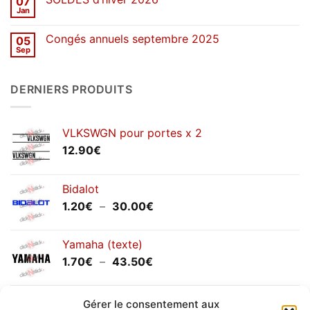
07
Congés
de
Jan
Aucun
printemps
commentaire
2026
sur
Congés annuels septembre 2025
05
SOLDES
d’hiver
Sep
Aucun
2026
commentaire
sur
Congés
DERNIERS PRODUITS
annuels
septembre
2025
VLKSWGN pour portes x 2
12.90
€
Bidalot
Plage
1.20
€
–
30.00
€
de
prix :
Yamaha (texte)
1.20€
Plage
1.70
€
–
43.50
€
à
de
30.00€
prix :
Yamaha (logo circulaire)
1.70€
Gérer le consentement aux