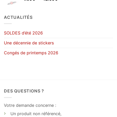
de
25.90€
prix :
1.50€
ACTUALITÉS
à
42.50€
SOLDES d’été 2026
Une décennie de stickers
Congés de printemps 2026
DES QUESTIONS ?
Votre demande concerne :
Un produit non référencé,