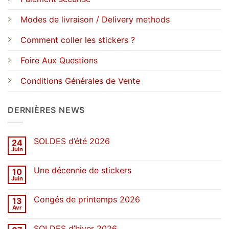
Modes de livraison / Delivery methods
Comment coller les stickers ?
Foire Aux Questions
Conditions Générales de Vente
DERNIÈRES NEWS
SOLDES d’été 2026
24
Juin
Aucun
commentaire
sur
Une décennie de stickers
10
SOLDES
d’été
Juin
Aucun
2026
commentaire
sur
Congés de printemps 2026
13
Une
décennie
Avr
Aucun
de
commentaire
stickers
sur
SOLDES d’hiver 2026