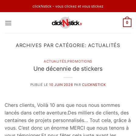
Passer
clickNstick - vous clickez et vous stickez
au
contenu
0
ARCHIVES PAR CATÉGORIE:
ACTUALITÉS
ACTUALITÉS
,
PROMOTIONS
Une décennie de stickers
PUBLIÉ LE
10 JUIN 2026
PAR
CLICKNSTICK
Chers clients, Voilà 10 ans que nous nous sommes
lancés dans cette aventure.Des milliers de clients, des
centaines de projets personnalisés… Tout cela, grâce à
vous. C’est donc un énorme MERCI que nous tenons à
vous témoigner.Et pour fêter cela juste avant les