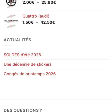
Plage
2.00
€
–
25.90
€
à
de
43.50€
prix :
Quattro (audi)
2.00€
Plage
1.50
€
–
42.50
€
à
de
25.90€
prix :
1.50€
ACTUALITÉS
à
42.50€
SOLDES d’été 2026
Une décennie de stickers
Congés de printemps 2026
DES QUESTIONS ?