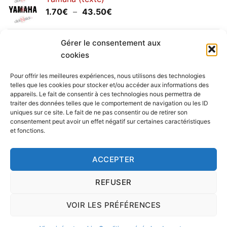
1.20€
Plage
1.70
€
–
43.50
€
à
de
30.00€
prix :
Yamaha (logo circulaire)
1.70€
Gérer le consentement aux
Plage
2.00
€
–
25.90
€
à
cookies
de
43.50€
prix :
Pour offrir les meilleures expériences, nous utilisons des technologies
2.00€
telles que les cookies pour stocker et/ou accéder aux informations des
à
appareils. Le fait de consentir à ces technologies nous permettra de
Livraison vers la France exclusivement. Pour les pays
traiter des données telles que le comportement de navigation ou les ID
25.90€
uniques sur ce site. Le fait de ne pas consentir ou de retirer son
étrangers, prenez
contact
avec nous.
consentement peut avoir un effet négatif sur certaines caractéristiques
Delivery in France only. For international deliveries,
et fonctions.
please
contact us
.
Nous vous rappelons que nous sommes ouverts du
ACCEPTER
lundi au vendredi.
REFUSER
VOIR LES PRÉFÉRENCES
Copyright 2016 © clickNstick.fr - Le site stickers & déco par
l'agence de publicité
nk Design
|