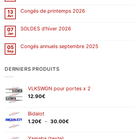
2026
commentaire
sur
Congés de printemps 2026
13
Une
décennie
Avr
Aucun
de
commentaire
stickers
sur
SOLDES d’hiver 2026
07
Congés
de
Jan
Aucun
printemps
commentaire
2026
sur
Congés annuels septembre 2025
05
SOLDES
d’hiver
Sep
Aucun
2026
commentaire
sur
Congés
DERNIERS PRODUITS
annuels
septembre
2025
VLKSWGN pour portes x 2
12.90
€
Bidalot
Plage
1.20
€
–
30.00
€
de
prix :
Yamaha (texte)