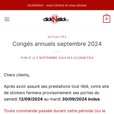
Passer
clickNstick - vous clickez et vous stickez
au
contenu
0
ACTUALITÉS
Congés annuels septembre 2024
PUBLIÉ LE
5 SEPTEMBRE 2024
PAR
CLICKNSTICK
Chers clients,
Après avoir assuré ses prestations tout l’été, votre site
de stickers fermera provisoirement ses portes du
samedi
12/09/2024
au mardi
30/09/2024 inclus
.
Toute commande passée durant cette période (ou le