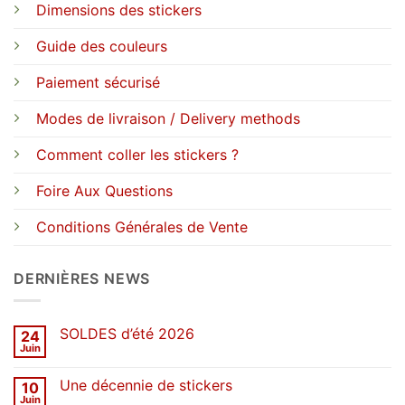
Dimensions des stickers
Guide des couleurs
Paiement sécurisé
Modes de livraison / Delivery methods
Comment coller les stickers ?
Foire Aux Questions
Conditions Générales de Vente
DERNIÈRES NEWS
SOLDES d’été 2026
24
Juin
Aucun
commentaire
sur
Une décennie de stickers
10
SOLDES
d’été
Juin
Aucun