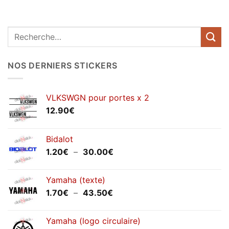
Recherche
pour :
NOS DERNIERS STICKERS
VLKSWGN pour portes x 2
12.90
€
Bidalot
Plage
1.20
€
–
30.00
€
de
prix :
Yamaha (texte)
1.20€
Plage
1.70
€
–
43.50
€
à
de
30.00€
prix :
Yamaha (logo circulaire)
1.70€