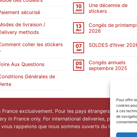
sur
Une décennie de
10
SOLDES
d’été
Juin
stickers
Paiement sécurisé
2026
Aucun
commentaire
Modes de livraison /
Congés de printemp
13
sur
Une
Avr
2026
Delivery methods
décennie
de
Aucun
stickers
commentaire
Comment coller les stickers
SOLDES d’hiver 202
07
sur
Congés
Jan
?
Aucun
de
commentaire
printemps
sur
2026
Congés annuels
05
SOLDES
Foire Aux Questions
d’hiver
Sep
septembre 2025
2026
Aucun
Conditions Générales de
commentaire
sur
Vente
Congés
annuels
septembre
2025
Pour offrir 
cookies pour
la France exclusivement. Pour les pays étrangers, prenez
co
à ces techn
de navigatio
ery in France only. For international deliveries, please
conta
consentement
 vous rappelons que nous sommes ouverts du lundi au vend