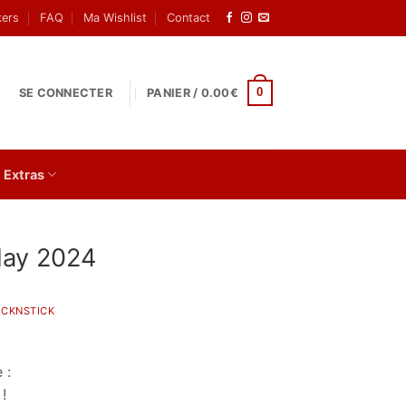
kers
FAQ
Ma Wishlist
Contact
0
SE CONNECTER
PANIER /
0.00
€
Extras
day 2024
ICKNSTICK
 :
!