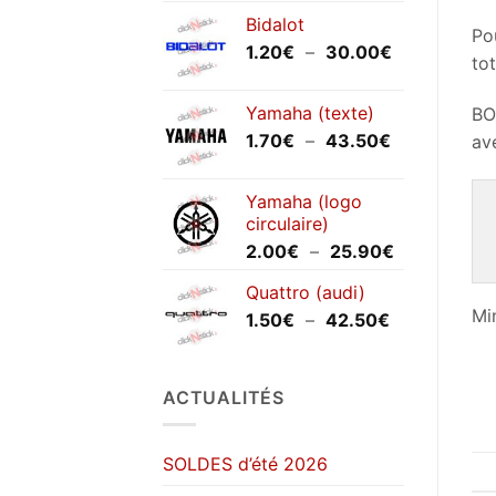
Bidalot
Pou
Plage
1.20
€
–
30.00
€
tot
de
prix :
Yamaha (texte)
BO
1.20€
Plage
1.70
€
–
43.50
€
av
à
de
30.00€
prix :
Yamaha (logo
1.70€
circulaire)
à
Plage
2.00
€
–
25.90
€
43.50€
de
Quattro (audi)
prix :
Mi
Plage
1.50
€
–
42.50
€
2.00€
de
à
prix :
25.90€
1.50€
ACTUALITÉS
à
42.50€
SOLDES d’été 2026