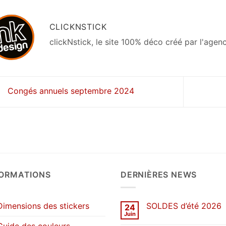
CLICKNSTICK
clickNstick, le site 100% déco créé par l'agen
Congés annuels septembre 2024
FORMATIONS
DERNIÈRES NEWS
Dimensions des stickers
SOLDES d’été 2026
24
Juin
Aucun
commentaire
Guide des couleurs