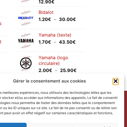
12.90
€
Bidalot
Plage
1.20
€
–
30.00
€
s
de
prix :
Yamaha (texte)
1.20€
6
Plage
1.70
€
–
43.50
€
à
de
30.00€
prix :
Yamaha (logo
1.70€
circulaire)
à
Plage
2.00
€
–
25.90
€
43.50€
de
Gérer le consentement aux cookies
prix :
2.00€
les meilleures expériences, nous utilisons des technologies telles que les
à
 stocker et/ou accéder aux informations des appareils. Le fait de consentir
25.90€
ntact
avec nous.
ologies nous permettra de traiter des données telles que le comportement
n ou les ID uniques sur ce site. Le fait de ne pas consentir ou de retirer son
ct us
.
 peut avoir un effet négatif sur certaines caractéristiques et fonctions.
redi.