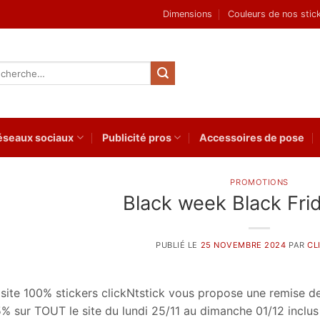
Dimensions
Couleurs de nos stic
herche
 :
éseaux sociaux
Publicité pros
Accessoires de pose
PROMOTIONS
Black week Black Fri
PUBLIÉ LE
25 NOVEMBRE 2024
PAR
CL
 site 100% stickers clickNtstick vous propose une remise de
5% sur TOUT le site du lundi 25/11 au dimanche 01/12 inclus 