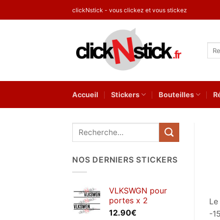
Passer
clickNstick - vous clickez et vous stickez
au
contenu
Rec
pour
Accueil
Stickers
Bouteilles
R
Recherche
pour :
NOS DERNIERS STICKERS
VLKSWGN pour
portes x 2
Le
12.90
€
-1