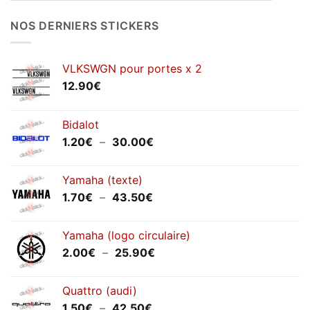
NOS DERNIERS STICKERS
VLKSWGN pour portes x 2
12.90
€
Bidalot
Plage
1.20
€
–
30.00
€
de
prix :
Yamaha (texte)
1.20€
Plage
1.70
€
–
43.50
€
à
de
30.00€
prix :
Yamaha (logo circulaire)
1.70€
Plage
2.00
€
–
25.90
€
à
de
43.50€
prix :
Quattro (audi)
2.00€
Plage
1.50
€
–
42.50
€