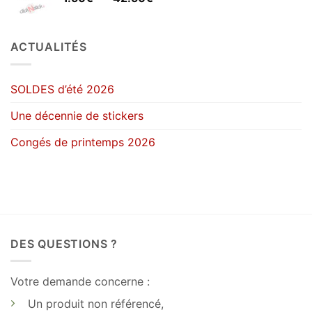
à
de
25.90€
prix :
1.50€
ACTUALITÉS
à
42.50€
SOLDES d’été 2026
Une décennie de stickers
Congés de printemps 2026
DES QUESTIONS ?
Votre demande concerne :
Un produit non référencé,