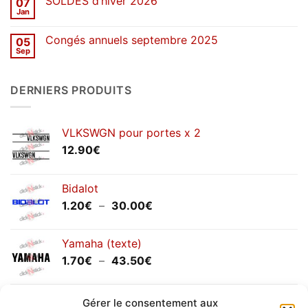
SOLDES d’hiver 2026
07
Congés
de
Jan
Aucun
printemps
commentaire
2026
sur
Congés annuels septembre 2025
05
SOLDES
d’hiver
Sep
Aucun
2026
commentaire
sur
Congés
DERNIERS PRODUITS
annuels
septembre
2025
VLKSWGN pour portes x 2
12.90
€
Bidalot
Plage
1.20
€
–
30.00
€
de
prix :
Yamaha (texte)
1.20€
Plage
1.70
€
–
43.50
€
à
de
30.00€
prix :
Yamaha (logo circulaire)
1.70€
Gérer le consentement aux