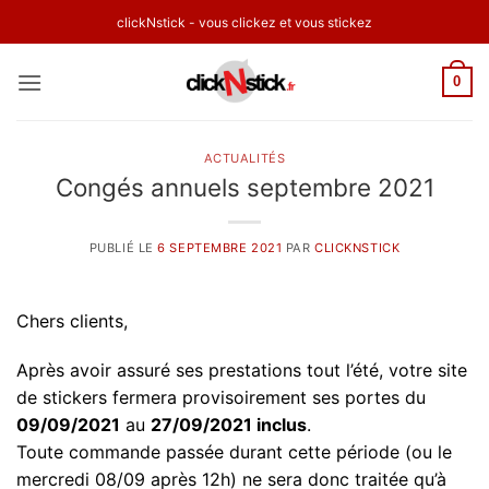
Passer
clickNstick - vous clickez et vous stickez
au
contenu
0
ACTUALITÉS
Congés annuels septembre 2021
PUBLIÉ LE
6 SEPTEMBRE 2021
PAR
CLICKNSTICK
Chers clients,
Après avoir assuré ses prestations tout l’été, votre site
de stickers fermera provisoirement ses portes du
09/09/2021
au
27/09/2021 inclus
.
Toute commande passée durant cette période (ou le
mercredi 08/09 après 12h) ne sera donc traitée qu’à