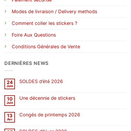
Modes de livraison / Delivery methods
Comment coller les stickers ?
Foire Aux Questions
Conditions Générales de Vente
DERNIÈRES NEWS
SOLDES d’été 2026
24
Juin
Aucun
commentaire
sur
Une décennie de stickers
10
SOLDES
d’été
Juin
Aucun
2026
commentaire
sur
Congés de printemps 2026
13
Une
décennie
Avr
Aucun
de
commentaire
stickers
sur