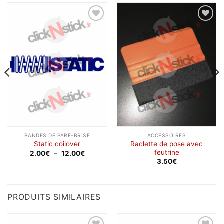
Ajouter
Ajouter
à la
à la
wishlist
wishlist
BANDES DE PARE-BRISE
ACCESSOIRES
Raclette de pose avec
Static coilover
feutrine
Plage
2.00
€
–
12.00
€
de
3.50
€
prix :
2.00€
à
12.00€
PRODUITS SIMILAIRES