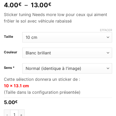
Plage
4.00
–
13.00
€
€
de
Sticker tuning Needs more low pour ceux qui aiment
prix :
frôler le sol avec véhicule rabaissé
4.00€
à
EFFACER
13.00€
Taille
Couleur
Sens *
Cette sélection donnera un sticker de :
10 x 13.1 cm
(Taille dans la configuration présentée)
5.00
€
quantité de Needs more low