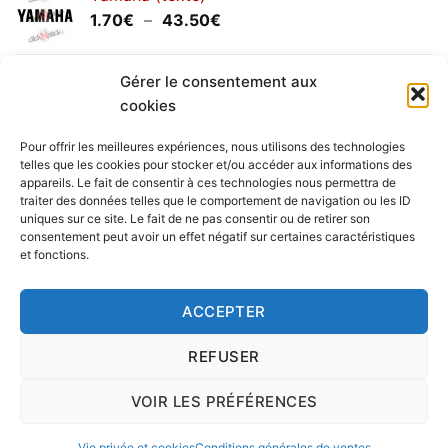
1.20€
Plage
1.70
€
–
43.50
€
à
de
30.00€
prix :
Yamaha (logo circulaire)
1.70€
Gérer le consentement aux
Plage
2.00
€
–
25.90
€
à
cookies
de
43.50€
prix :
Pour offrir les meilleures expériences, nous utilisons des technologies
2.00€
telles que les cookies pour stocker et/ou accéder aux informations des
à
appareils. Le fait de consentir à ces technologies nous permettra de
Livraison vers la France exclusivement. Pour les pays
traiter des données telles que le comportement de navigation ou les ID
25.90€
uniques sur ce site. Le fait de ne pas consentir ou de retirer son
étrangers, prenez
contact
avec nous.
consentement peut avoir un effet négatif sur certaines caractéristiques
Delivery in France only. For international deliveries,
et fonctions.
please
contact us
.
Nous vous rappelons que nous sommes ouverts du
ACCEPTER
lundi au vendredi.
REFUSER
VOIR LES PRÉFÉRENCES
Copyright 2016 © clickNstick.fr - Le site stickers & déco par
l'agence de publicité
nk Design
|
Vie privée et cookies
Conditions générales de ventes