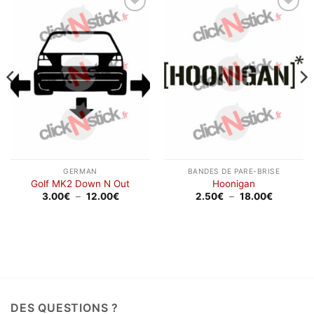
Ajouter
Ajouter
à la
à la
wishlist
wishlist
GERMAN
BANDES DE PARE-BRISE
Golf MK2 Down N Out
Hoonigan
Plage
Plage
3.00
€
–
12.00
€
2.50
€
–
18.00
€
de
de
prix :
prix :
3.00€
2.50€
à
à
12.00€
18.00€
DES QUESTIONS ?