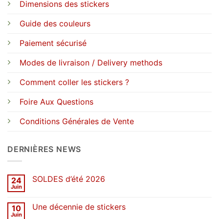
Dimensions des stickers
Guide des couleurs
Paiement sécurisé
Modes de livraison / Delivery methods
Comment coller les stickers ?
Foire Aux Questions
Conditions Générales de Vente
DERNIÈRES NEWS
SOLDES d’été 2026
24
Juin
Aucun
commentaire
sur
Une décennie de stickers
10
SOLDES
d’été
Juin
Aucun