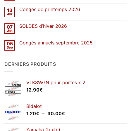
2026
commentaire
sur
Congés de printemps 2026
13
Une
décennie
Avr
Aucun
de
commentaire
stickers
sur
SOLDES d’hiver 2026
07
Congés
de
Jan
Aucun
printemps
commentaire
2026
sur
Congés annuels septembre 2025
05
SOLDES
d’hiver
Sep
Aucun
2026
commentaire
sur
Congés
DERNIERS PRODUITS
annuels
septembre
2025
VLKSWGN pour portes x 2
12.90
€
Bidalot
Plage
1.20
€
–
30.00
€
de
prix :
Yamaha (texte)