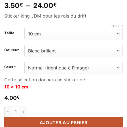
Plage
3.50
–
24.00
€
€
de
Sticker king JDM pour les rois du drift
prix :
3.50€
EFFACER
à
Taille
24.00€
Couleur
Sens *
Cette sélection donnera un sticker de :
10 x 10 cm
4.00
€
quantité de King JDM couronne
AJOUTER AU PANIER