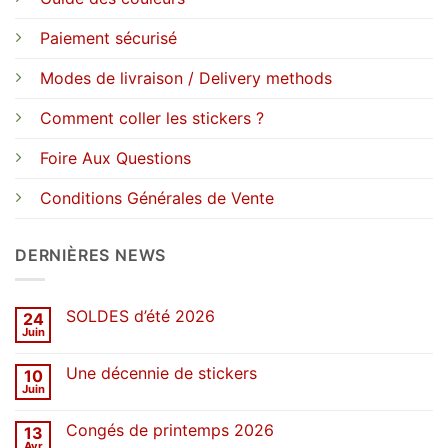
Paiement sécurisé
Modes de livraison / Delivery methods
Comment coller les stickers ?
Foire Aux Questions
Conditions Générales de Vente
DERNIÈRES NEWS
SOLDES d’été 2026
24
Juin
Aucun
commentaire
sur
Une décennie de stickers
10
SOLDES
d’été
Juin
Aucun
2026
commentaire
sur
Congés de printemps 2026
13
Une
décennie
Avr