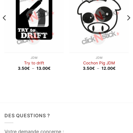
wishlist
wishlist
JDM
JDM
Try to drift
Cochon Pig JDM
Plage
Plage
3.50
€
–
13.00
€
3.50
€
–
12.00
€
de
de
prix :
prix :
3.50€
3.50€
à
à
13.00€
12.00€
DES QUESTIONS ?
Votre demande concerne :