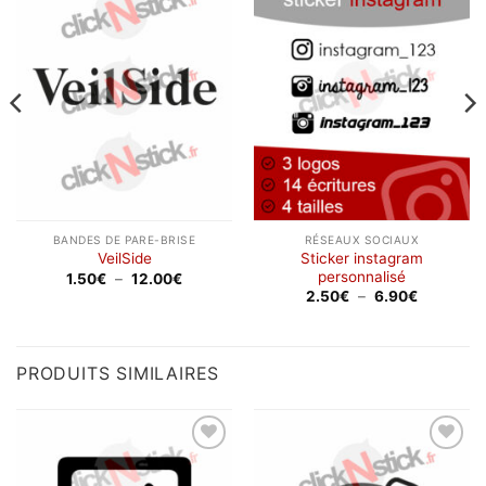
Ajouter
Ajouter
à la
à la
wishlist
wishlist
BANDES DE PARE-BRISE
RÉSEAUX SOCIAUX
Sticker instagram
VeilSide
personnalisé
Plage
1.50
€
–
12.00
€
de
Plage
2.50
€
–
6.90
€
prix :
de
1.50€
prix :
à
2.50€
12.00€
à
6.90€
PRODUITS SIMILAIRES
Ajouter
Ajouter
à la
à la