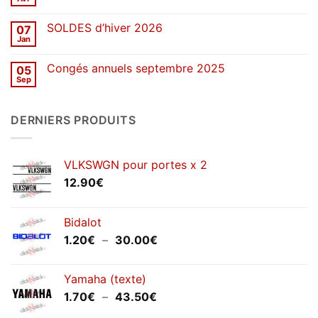
Aucun
de
commentaire
stickers
sur
SOLDES d’hiver 2026
07
Congés
de
Jan
Aucun
printemps
commentaire
2026
sur
Congés annuels septembre 2025
05
SOLDES
d’hiver
Sep
Aucun
2026
commentaire
sur
Congés
DERNIERS PRODUITS
annuels
septembre
2025
VLKSWGN pour portes x 2
12.90
€
Bidalot
Plage
1.20
€
–
30.00
€
de
prix :
Yamaha (texte)
1.20€
Plage
1.70
€
–
43.50
€
à
de
30.00€