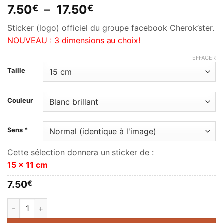
Plage
7.50
–
17.50
€
€
de
Sticker (logo) officiel du groupe facebook Cherok’ster.
prix :
NOUVEAU : 3 dimensions au choix!
7.50€
à
EFFACER
17.50€
Taille
Couleur
Sens *
Cette sélection donnera un sticker de :
15 x 11 cm
7.50
€
quantité de Cherok'ster logo