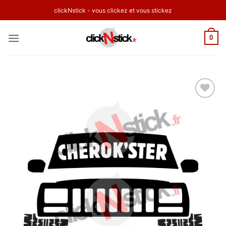
Passer
clickNstick - vous clickez et vous stickez
au
contenu
0
Ajouter
à la
wishlist