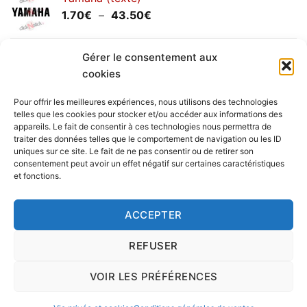
1.20€
Plage
1.70
€
–
43.50
€
à
de
30.00€
prix :
Yamaha (logo circulaire)
1.70€
Gérer le consentement aux
Plage
2.00
€
–
25.90
€
à
cookies
de
43.50€
prix :
Pour offrir les meilleures expériences, nous utilisons des technologies
2.00€
telles que les cookies pour stocker et/ou accéder aux informations des
à
appareils. Le fait de consentir à ces technologies nous permettra de
Livraison vers la France exclusivement. Pour les pays
traiter des données telles que le comportement de navigation ou les ID
25.90€
uniques sur ce site. Le fait de ne pas consentir ou de retirer son
étrangers, prenez
contact
avec nous.
consentement peut avoir un effet négatif sur certaines caractéristiques
Delivery in France only. For international deliveries,
et fonctions.
please
contact us
.
Nous vous rappelons que nous sommes ouverts du
ACCEPTER
lundi au vendredi.
REFUSER
VOIR LES PRÉFÉRENCES
Copyright 2016 © clickNstick.fr - Le site stickers & déco par
l'agence de publicité
nk Design
|