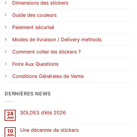
Dimensions des stickers
Guide des couleurs
Paiement sécurisé
Modes de livraison / Delivery methods
Comment coller les stickers ?
Foire Aux Questions
Conditions Générales de Vente
DERNIÈRES NEWS
SOLDES d’été 2026
24
Juin
Aucun
commentaire
sur
Une décennie de stickers
10
SOLDES
d’été
Juin
Aucun