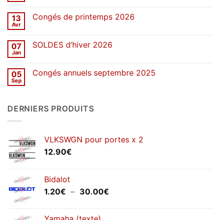
2026
commentaire
sur
Congés de printemps 2026
13
Une
décennie
Avr
Aucun
de
commentaire
stickers
sur
SOLDES d’hiver 2026
07
Congés
de
Jan
Aucun
printemps
commentaire
2026
sur
Congés annuels septembre 2025
05
SOLDES
d’hiver
Sep
Aucun
2026
commentaire
sur
Congés
DERNIERS PRODUITS
annuels
septembre
2025
VLKSWGN pour portes x 2
12.90
€
Bidalot
Plage
1.20
€
–
30.00
€
de
prix :
Yamaha (texte)