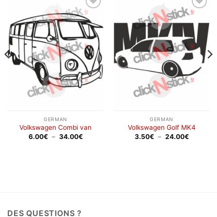
Ajouter
Ajouter
à la
à la
wishlist
wishlist
GERMAN
GERMAN
Volkswagen Combi van
Volkswagen Golf MK4
Plage
Plage
6.00
€
–
34.00
€
3.50
€
–
24.00
€
de
de
prix :
prix :
6.00€
3.50€
à
à
34.00€
24.00€
DES QUESTIONS ?