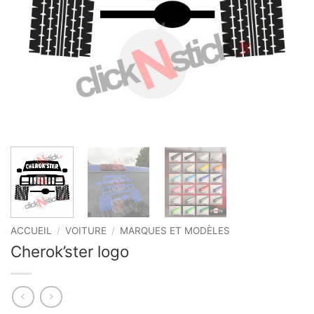
ACCUEIL
/
VOITURE
/
MARQUES ET MODÈLES
Cherok’ster logo